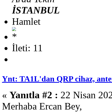
İSTANBUL
Hamlet
İleti: 11
Ynt: TA1L'dan QRP cihaz, anten 
«
Yanıtla #2 :
22 Nisan 202
Merhaba Ercan Bey,