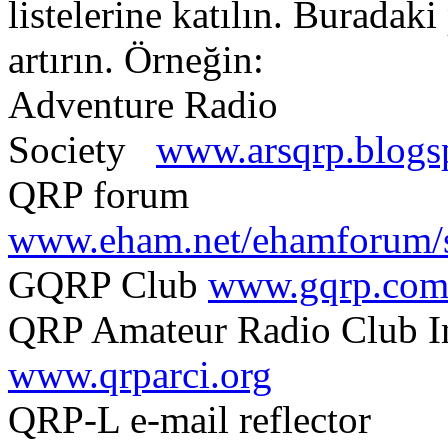
listelerine katılın. Buradaki
artırın. Örneğin:
Adventure Radio
Society
www.arsqrp.blogs
QRP forum
www.eham.net/ehamforum/s
GQRP Club
www.gqrp.co
QRP Amateur Radio Club In
www.qrparci.org
QRP-L e-mail reflector