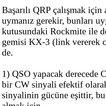
Başarılı QRP çalışmak için 
uymanız gerekir, bunları uy
kutusundaki Rockmite ile de
gemisi KX-3 (link vererek ci
de.
1) QSO yapacak derecede 
bir CW sinyali efektif olar
sinyalinin gücüne eşittir, b
almak için