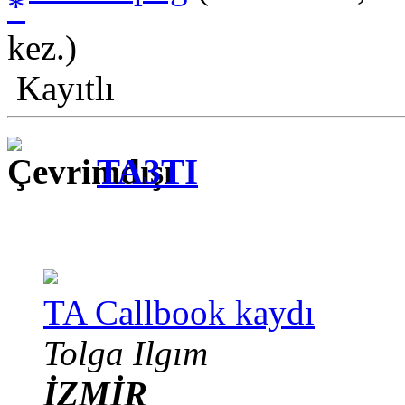
kez.)
Kayıtlı
TA3TI
TA Callbook kaydı
Tolga Ilgım
İZMİR