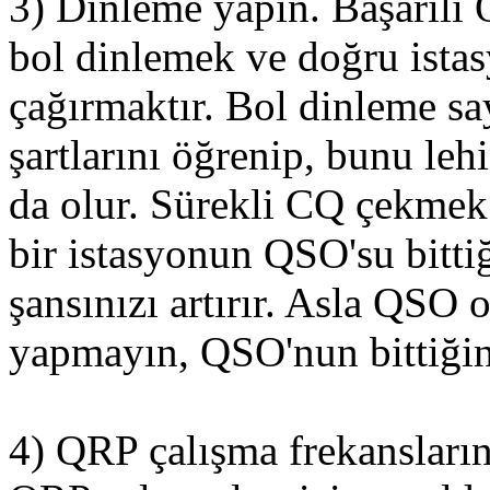
3) Dinleme yapın. Başarılı
bol dinlemek ve doğru ista
çağırmaktır. Bol dinleme s
şartlarını öğrenip, bunu le
da olur. Sürekli CQ çekmek 
bir istasyonun QSO'su bitt
şansınızı artırır. Asla QSO 
yapmayın, QSO'nun bittiğin
4) QRP çalışma frekansların