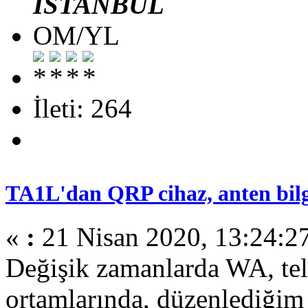
İSTANBUL
OM/YL
İleti: 264
TA1L'dan QRP cihaz, anten bilgi
«
:
21 Nisan 2020, 13:24:2
Değişik zamanlarda WA, te
ortamlarında, düzenlediğim