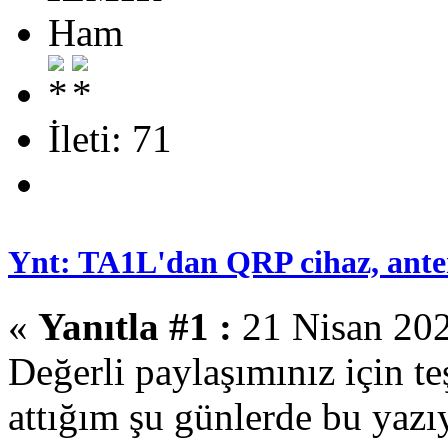
Ham
İleti: 71
Ynt: TA1L'dan QRP cihaz, anten 
«
Yanıtla #1 :
21 Nisan 202
Değerli paylaşımınız için t
attığım şu günlerde bu yazı