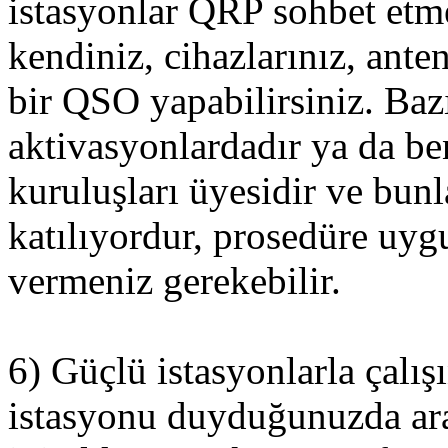
istasyonlar QRP sohbet etmek
kendiniz, cihazlarınız, ant
bir QSO yapabilirsiniz. Ba
aktivasyonlardadır ya da b
kuruluşları üyesidir ve bunl
katılıyordur, prosedüre uyg
vermeniz gerekebilir.
6) Güçlü istasyonlarla çalış
istasyonu duyduğunuzda ar