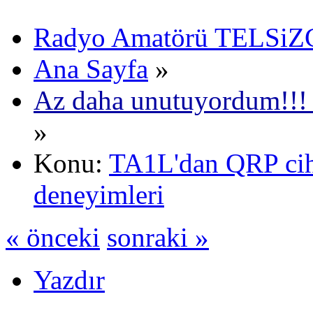
Radyo Amatörü TELSiZCi
Ana Sayfa
»
Az daha unutuyordum!!!
»
Konu:
TA1L'dan QRP ciha
deneyimleri
« önceki
sonraki »
Yazdır