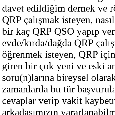
davet edildiğim dernek ve r
QRP çalışmak isteyen, nasıl
bir kaç QRP QSO yapıp ver
evde/kırda/dağda QRP çalış
öğrenmek isteyen, QRP için 
giren bir çok yeni ve eski 
soru(n)larına bireysel olar
zamanlarda bu tür başvurula
cevaplar verip vakit kaybe
arkadaşımızın yararlanabil