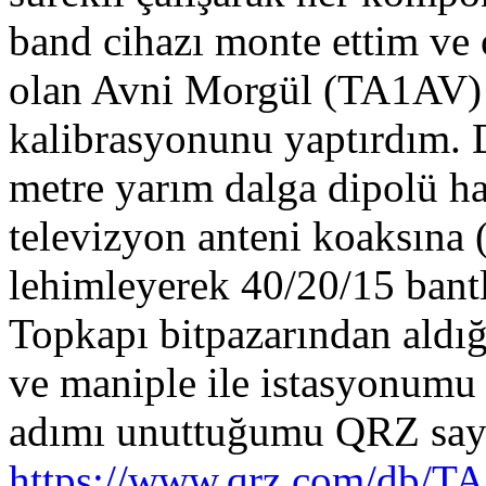
band cihazı monte ettim ve
olan Avni Morgül (TA1AV)
kalibrasyonunu yaptırdım. 
metre yarım dalga dipolü ha
televizyon anteni koaksına 
lehimleyerek 40/20/15 bant
Topkapı bitpazarından aldı
ve maniple ile istasyonum
adımı unuttuğumu QRZ sayf
https://www.qrz.com/db/T