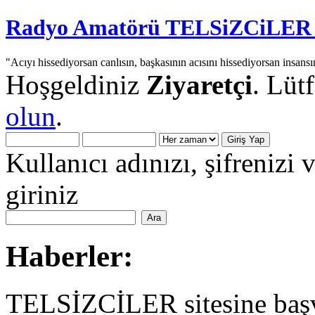
Radyo Amatörü TELSiZCiLER iç
"Acıyı hissediyorsan canlısın, başkasının acısını hissediyorsan insansı
Hoşgeldiniz
Ziyaretçi
. Lüt
olun
.
Kullanıcı adınızı, şifrenizi 
giriniz
Haberler:
TELSİZCİLER sitesine başv