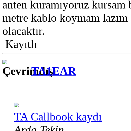
anten kuramıyoruz kursam b
metre kablo koymam lazım 
olacaktır.
Kayıtlı
TA1EAR
TA Callbook kaydı
Arda Tekin