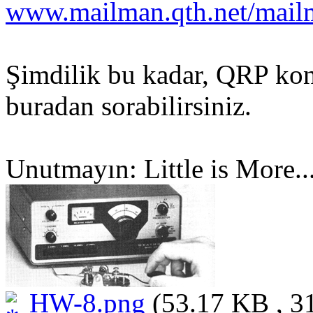
www.mailman.qth.net/mailma
Şimdilik bu kadar, QRP kon
buradan sorabilirsiniz.
Unutmayın: Little is More..
HW-8.png
(53.17 KB , 3