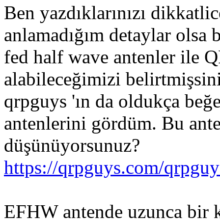
Ben yazdıklarınızı dikkatli
anlamadığım detaylar olsa 
fed half wave antenler ile 
alabileceğimizi belirtmişsin
qrpguys 'ın da oldukça beğ
antenlerini gördüm. Bu ant
düşünüyorsunuz?
https://qrpguys.com/qrpguy
EFHW antende uzunca bir ka