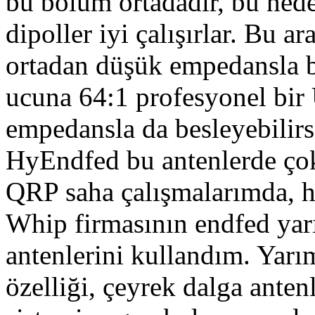
bu bölüm ortadadır, bu nede
dipoller iyi çalışırlar. Bu a
ortadan düşük empedansla b
ucuna 64:1 profesyonel bir
empedansla da besleyebilirs
HyEndfed bu antenlerde çok 
QRP saha çalışmalarımda, h
Whip firmasının endfed yar
antenlerini kullandım. Yarı
özelliği, çeyrek dalga antenl