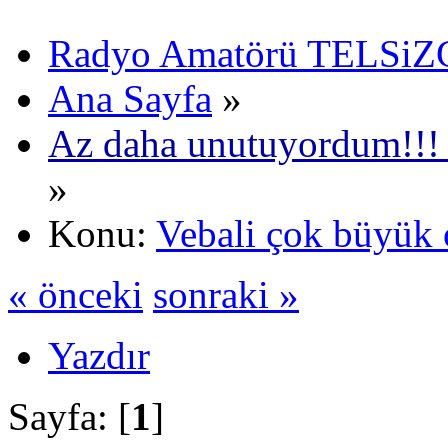
Radyo Amatörü TELSiZCi
Ana Sayfa
»
Az daha unutuyordum!!!
»
Konu:
Vebali çok büyük 
« önceki
sonraki »
Yazdır
Sayfa: [
1
]