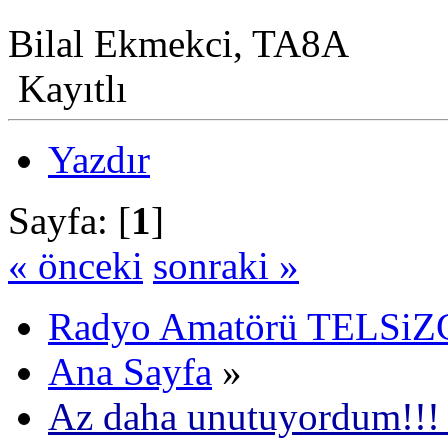
Bilal Ekmekci, TA8A
Kayıtlı
Yazdır
Sayfa: [
1
]
« önceki
sonraki »
Radyo Amatörü TELSiZCi
Ana Sayfa
»
Az daha unutuyordum!!!