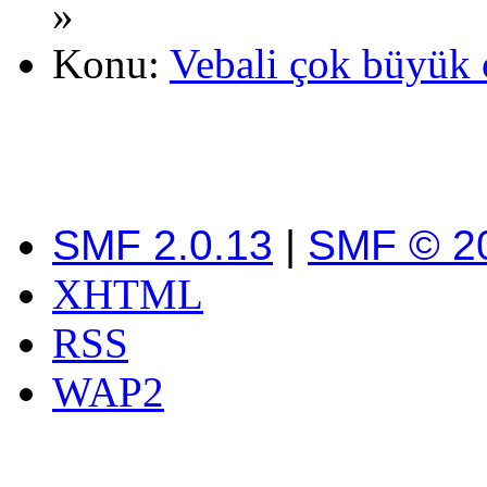
»
Konu:
Vebali çok büyük 
SMF 2.0.13
|
SMF © 2
XHTML
RSS
WAP2