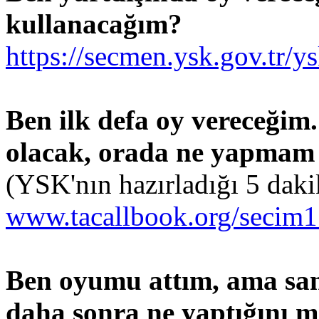
kullanacağım?
https://secmen.ysk.gov.tr/y
Ben ilk defa oy vereceğim
olacak, orada ne yapmam
(YSK'nın hazırladığı 5 daki
www.tacallbook.org/secim1
Ben oyumu attım, ama sand
daha sonra ne yaptığını 