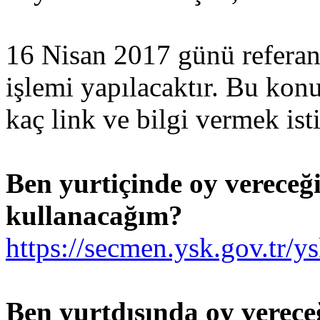
16 Nisan 2017 günü referan
işlemi yapılacaktır. Bu konu
kaç link ve bilgi vermek is
Ben yurtiçinde oy verece
kullanacağım?
https://secmen.ysk.gov.tr/y
Ben yurtdışında oy verec