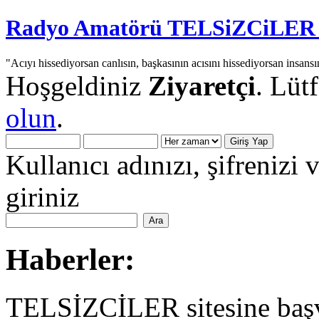
Radyo Amatörü TELSiZCiLER iç
"Acıyı hissediyorsan canlısın, başkasının acısını hissediyorsan insansı
Hoşgeldiniz
Ziyaretçi
. Lüt
olun
.
Kullanıcı adınızı, şifrenizi 
giriniz
Haberler:
TELSİZCİLER sitesine başv