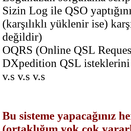
Sizin Log ile QSO yaptığın
(karşılıklı yüklenir ise) karş
değildir)
OQRS (Online QSL Requests
DXpedition QSL isteklerini 
v.s v.s v.s
Bu sisteme yapacağınız he
(ortaklığım yok çok yarar