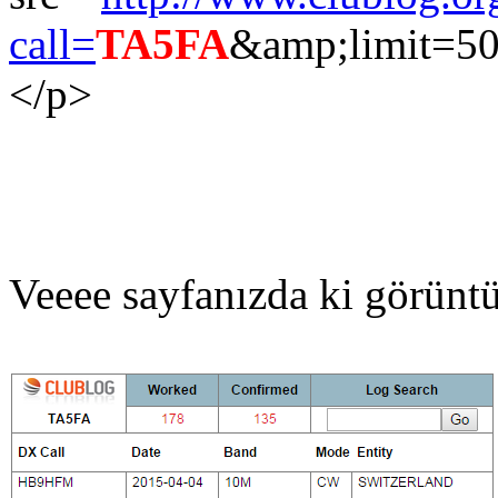
call=
TA5FA
&amp;limit=50
</p>
Veeee sayfanızda ki görüntü