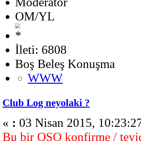
Moderator
OM/YL
İleti: 6808
Boş Beleş Konuşma
WWW
Club Log neyolaki ?
«
:
03 Nisan 2015, 10:23:2
Bu bir QSO konfirme / teyid