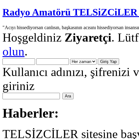
Radyo Amatörü TELSiZCiLER iç
"Acıyı hissediyorsan canlısın, başkasının acısını hissediyorsan insansı
Hoşgeldiniz
Ziyaretçi
. Lüt
olun
.
Kullanıcı adınızı, şifrenizi 
giriniz
Haberler:
TELSİZCİLER sitesine başv