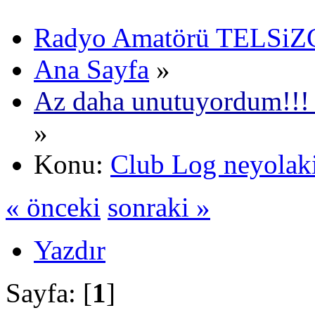
Radyo Amatörü TELSiZCi
Ana Sayfa
»
Az daha unutuyordum!!!
»
Konu:
Club Log neyolaki
« önceki
sonraki »
Yazdır
Sayfa: [
1
]