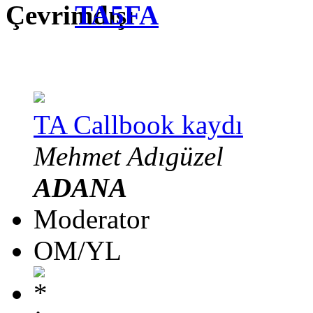
TA5FA
TA Callbook kaydı
Mehmet Adıgüzel
ADANA
Moderator
OM/YL