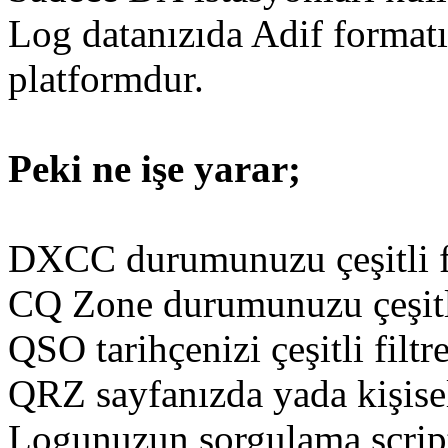
Log datanızıda Adif formatı
platformdur.
Peki ne işe yarar;
DXCC durumunuzu çeşitli fil
CQ Zone durumunuzu çeşitli f
QSO tarihçenizi çeşitli filtre
QRZ sayfanızda yada kişise
Logunuzun sorgulama script