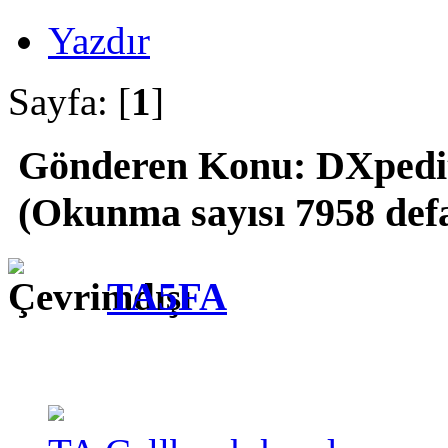
Yazdır
Sayfa: [
1
]
Gönderen
Konu: DXpedit
(Okunma sayısı 7958 def
TA5FA