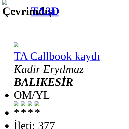
TA3D
TA Callbook kaydı
Kadir Eryılmaz
BALIKESİR
OM/YL
İleti: 377