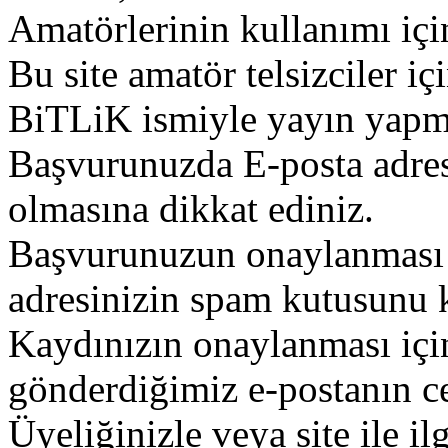
Amatörlerinin kullanımı içi
Bu site amatör telsizciler iç
BiTLiK ismiyle yayın yapm
Başvurunuzda E-posta adres
olmasına dikkat ediniz.
Başvurunuzun onaylanması g
adresinizin spam kutusunu k
Kaydınızın onaylanması içi
gönderdiğimiz e-postanın c
Üyeliğinizle veya site ile il