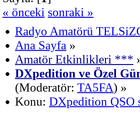
« önceki
sonraki »
Radyo Amatörü TELSiZCi
Ana Sayfa
»
Amatör Etkinlikleri ***
DXpedition ve Özel Gün
(Moderatör:
TA5FA
) »
Konu:
DXpedition QSO s