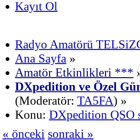
Kayıt Ol
Radyo Amatörü TELSiZCi
Ana Sayfa
»
Amatör Etkinlikleri ***
DXpedition ve Özel Gün
(Moderatör:
TA5FA
) »
Konu:
DXpedition QSO s
« önceki
sonraki »