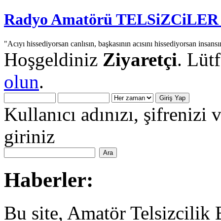
Radyo Amatörü TELSiZCiLER iç
"Acıyı hissediyorsan canlısın, başkasının acısını hissediyorsan insansı
Hoşgeldiniz
Ziyaretçi
. Lüt
olun
.
Kullanıcı adınızı, şifrenizi 
giriniz
Haberler:
Bu site, Amatör Telsizcilik