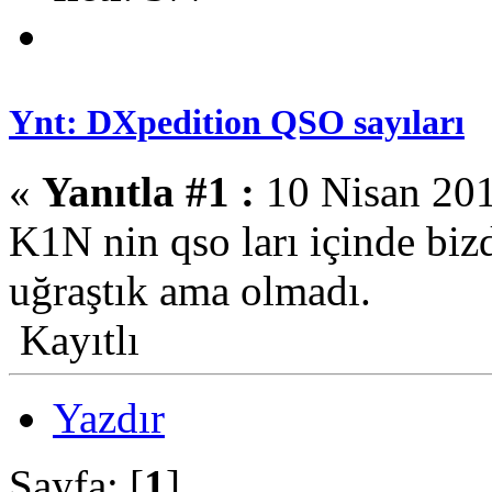
Ynt: DXpedition QSO sayıları
«
Yanıtla #1 :
10 Nisan 201
K1N nin qso ları içinde biz
uğraştık ama olmadı.
Kayıtlı
Yazdır
Sayfa: [
1
]