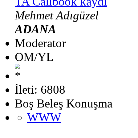
TA Callbook kaydı
Mehmet Adıgüzel
ADANA
Moderator
OM/YL
İleti: 6808
Boş Beleş Konuşma
WWW