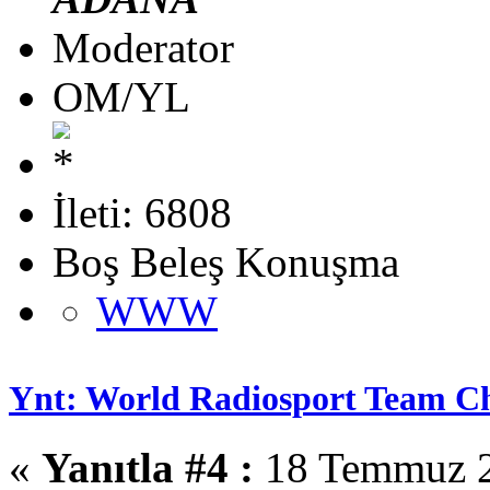
Moderator
OM/YL
İleti: 6808
Boş Beleş Konuşma
WWW
Ynt: World Radiosport Team C
«
Yanıtla #4 :
18 Temmuz 2