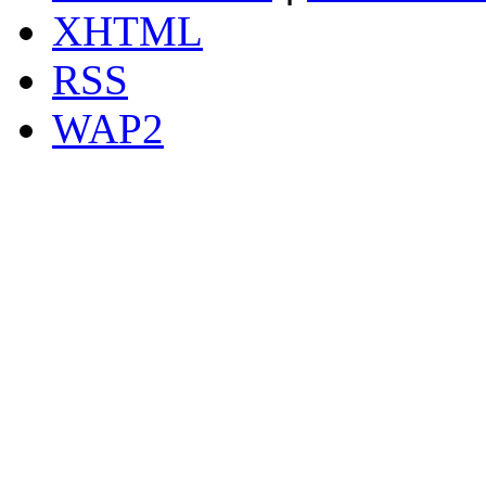
XHTML
RSS
WAP2