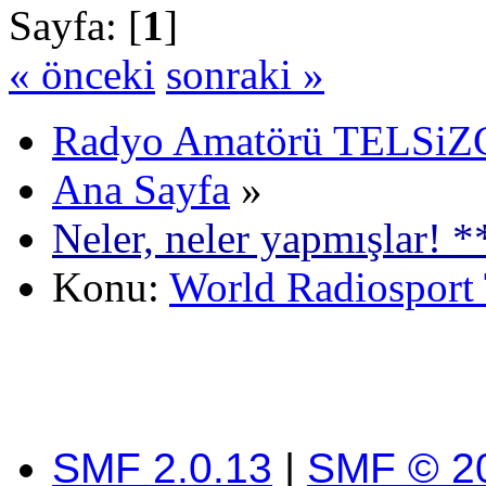
Sayfa: [
1
]
« önceki
sonraki »
Radyo Amatörü TELSiZCi
Ana Sayfa
»
Neler, neler yapmışlar! *
Konu:
World Radiosport
SMF 2.0.13
|
SMF © 2