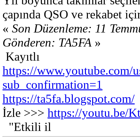
Yıl boyunca takımlar seçile
çapında QSO ve rekabet için
«
Son Düzenleme: 11 Temmu
Gönderen: TA5FA
»
Kayıtlı
https://www.youtube.com/us
sub_confirmation=1
https://ta5fa.blogspot.com/
İzle >>>
https://youtu.be
"Etkili il