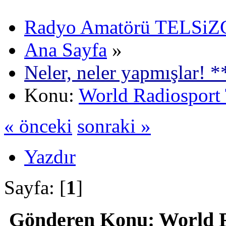
Radyo Amatörü TELSiZCi
Ana Sayfa
»
Neler, neler yapmışlar! *
Konu:
World Radiosport
« önceki
sonraki »
Yazdır
Sayfa: [
1
]
Gönderen
Konu: World R