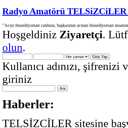
Radyo Amatörü TELSiZCiLER iç
"Acıyı hissediyorsan canlısın, başkasının acısını hissediyorsan insansı
Hoşgeldiniz
Ziyaretçi
. Lüt
olun
.
Kullanıcı adınızı, şifrenizi 
giriniz
Haberler:
TELSİZCİLER sitesine başv