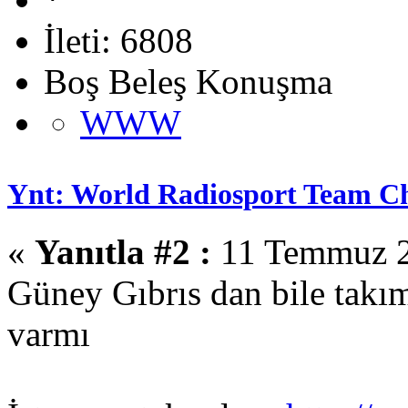
İleti: 6808
Boş Beleş Konuşma
WWW
Ynt: World Radiosport Team C
«
Yanıtla #2 :
11 Temmuz 2
Güney Gıbrıs dan bile takım
varmı