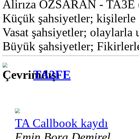
Alirıza ÖZSARAN - TA3E 
Küçük şahsiyetler; kişilerle 
Vasat şahsiyetler; olaylarla 
Büyük şahsiyetler; Fikirlerl
TA2FE
TA Callbook kaydı
Emin Bora Demirel