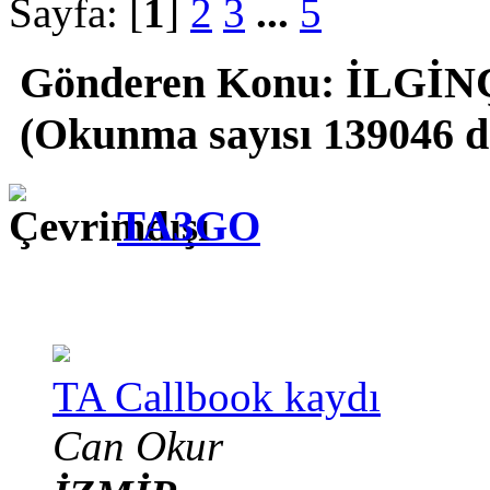
Sayfa: [
1
]
2
3
...
5
Gönderen
Konu: İLGİNÇ
(Okunma sayısı 139046 d
TA3GO
TA Callbook kaydı
Can Okur