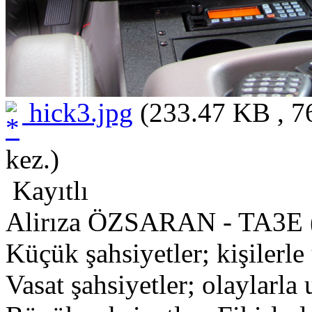
hick3.jpg
(233.47 KB , 7
kez.)
Kayıtlı
Alirıza ÖZSARAN - TA3E 
Küçük şahsiyetler; kişilerle 
Vasat şahsiyetler; olaylarla 