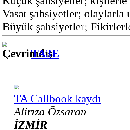
Küçük şahsiyetler; kişilerle 
Vasat şahsiyetler; olaylarla 
Büyük şahsiyetler; Fikirlerl
TA3E
TA Callbook kaydı
Alirıza Özsaran
İZMİR