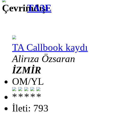
TA3E
TA Callbook kaydı
Alirıza Özsaran
İZMİR
OM/YL
İleti: 793