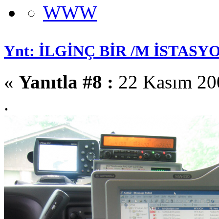
WWW
Ynt: İLGİNÇ BİR /M İSTASYO
«
Yanıtla #8 :
22 Kasım 200
.