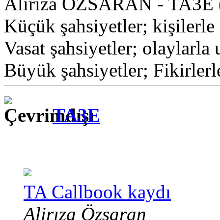
Alirıza ÖZSARAN - TA3E 
Küçük şahsiyetler; kişilerle 
Vasat şahsiyetler; olaylarla 
Büyük şahsiyetler; Fikirlerl
TA3E
TA Callbook kaydı
Alirıza Özsaran