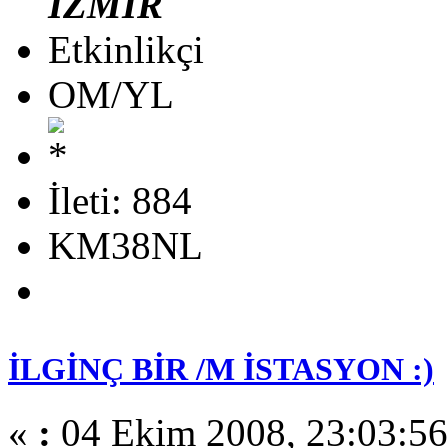
İZMİR
Etkinlikçi
OM/YL
İleti: 884
KM38NL
İLGİNÇ BİR /M İSTASYON :)
«
:
04 Ekim 2008, 23:03:56