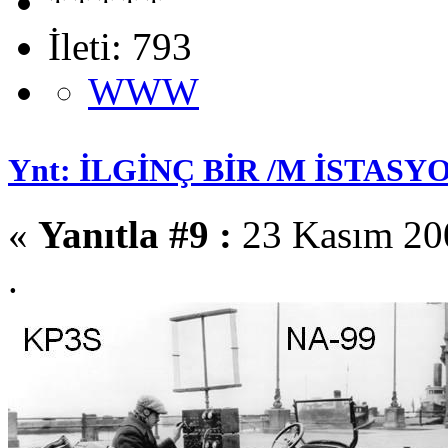
İleti: 793
WWW
Ynt: İLGİNÇ BİR /M İSTASYO
«
Yanıtla #9 :
23 Kasım 200
.