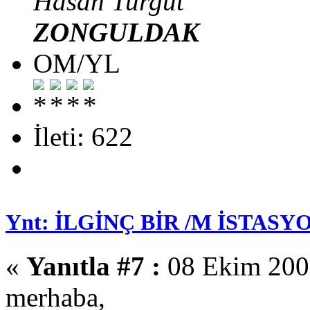
Hasan Turgut
ZONGULDAK
OM/YL
İleti: 622
Ynt: İLGİNÇ BİR /M İSTASYO
«
Yanıtla #7 :
08 Ekim 2008
merhaba,