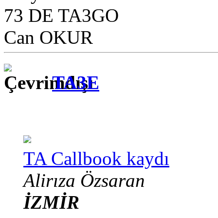
73 DE TA3GO
Can OKUR
TA3E
TA Callbook kaydı
Alirıza Özsaran
İZMİR