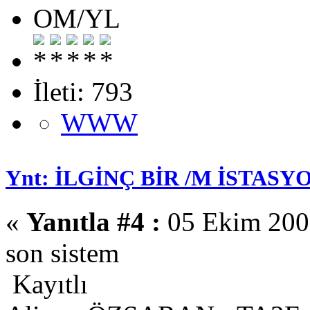
OM/YL
İleti: 793
WWW
Ynt: İLGİNÇ BİR /M İSTASYO
«
Yanıtla #4 :
05 Ekim 2008
son sistem
Kayıtlı