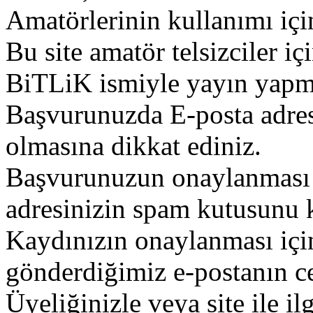
Amatörlerinin kullanımı içi
Bu site amatör telsizciler iç
BiTLiK ismiyle yayın yapm
Başvurunuzda E-posta adres
olmasına dikkat ediniz.
Başvurunuzun onaylanması g
adresinizin spam kutusunu k
Kaydınızın onaylanması içi
gönderdiğimiz e-postanın c
Üyeliğinizle veya site ile il