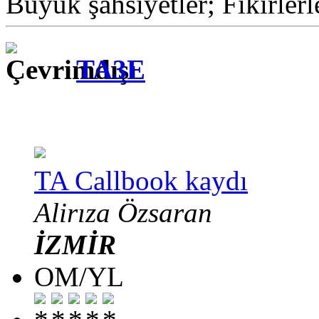
Büyük şahsiyetler; Fikirlerl
TA3E
TA Callbook kaydı
Alirıza Özsaran
İZMİR
OM/YL