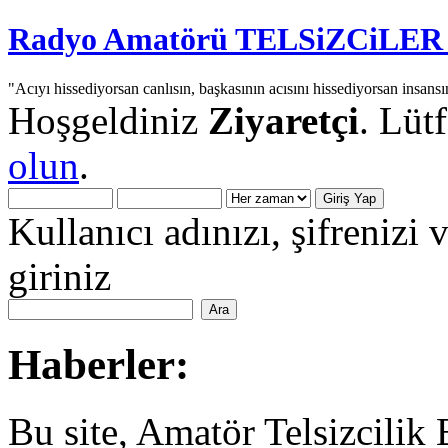
Radyo Amatörü TELSiZCiLER iç
"Acıyı hissediyorsan canlısın, başkasının acısını hissediyorsan insansı
Hoşgeldiniz
Ziyaretçi
. Lüt
olun
.
Kullanıcı adınızı, şifrenizi 
giriniz
Haberler:
Bu site, Amatör Telsizcilik