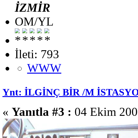
İZMİR
OM/YL
İleti: 793
WWW
Ynt: İLGİNÇ BİR /M İSTASYO
«
Yanıtla #3 :
04 Ekim 2008