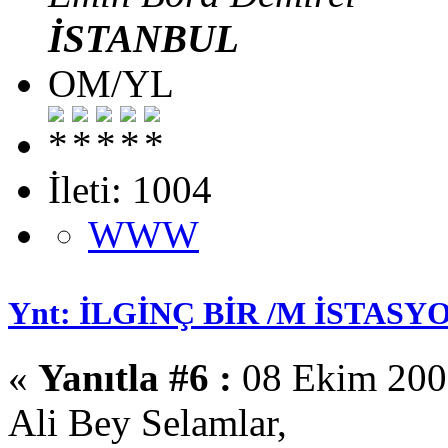
İSTANBUL
OM/YL
İleti: 1004
WWW
Ynt: İLGİNÇ BİR /M İSTASYO
«
Yanıtla #6 :
08 Ekim 2008
Ali Bey Selamlar,