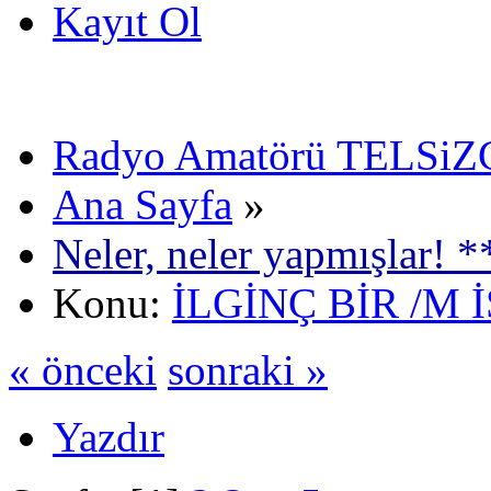
Kayıt Ol
Radyo Amatörü TELSiZCi
Ana Sayfa
»
Neler, neler yapmışlar! *
Konu:
İLGİNÇ BİR /M 
« önceki
sonraki »
Yazdır