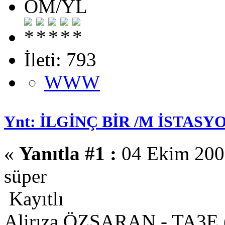
OM/YL
İleti: 793
WWW
Ynt: İLGİNÇ BİR /M İSTASYO
«
Yanıtla #1 :
04 Ekim 2008
süper
Kayıtlı
Alirıza ÖZSARAN - TA3E 