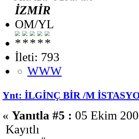
İZMİR
OM/YL
İleti: 793
WWW
Ynt: İLGİNÇ BİR /M İSTASYO
«
Yanıtla #5 :
05 Ekim 2008
Kayıtlı