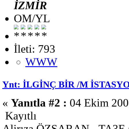
İZMİR
OM/YL
İleti: 793
WWW
Ynt: İLGİNÇ BİR /M İSTASYO
«
Yanıtla #2 :
04 Ekim 2008
Kayıtlı
Alirıza ÖZSARAN - TA3E 