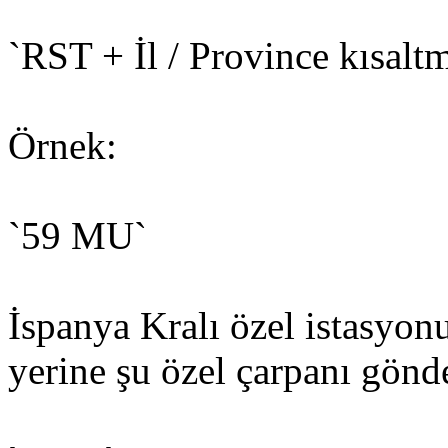
`RST + İl / Province kısaltm
Örnek:
`59 MU`
İspanya Kralı özel istasyon
yerine şu özel çarpanı gönde