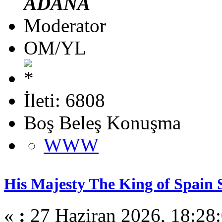
ADANA
Moderator
OM/YL
İleti: 6808
Boş Beleş Konuşma
WWW
His Majesty The King of Spain
«
:
27 Haziran 2026, 18:28: