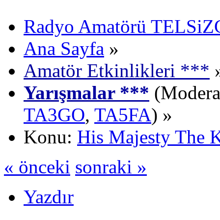
Radyo Amatörü TELSiZCi
Ana Sayfa
»
Amatör Etkinlikleri ***
Yarışmalar ***
(Moderat
TA3GO
,
TA5FA
) »
Konu:
His Majesty The 
« önceki
sonraki »
Yazdır