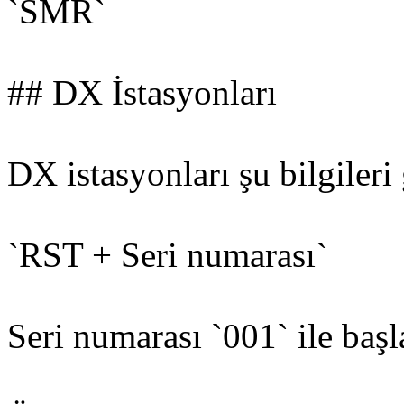
`SMR`
## DX İstasyonları
DX istasyonları şu bilgileri
`RST + Seri numarası`
Seri numarası `001` ile başl