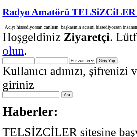
Radyo Amatörü TELSiZCiLER iç
"Acıyı hissediyorsan canlısın, başkasının acısını hissediyorsan insansı
Hoşgeldiniz
Ziyaretçi
. Lüt
olun
.
Kullanıcı adınızı, şifrenizi 
giriniz
Haberler:
TELSİZCİLER sitesine başv