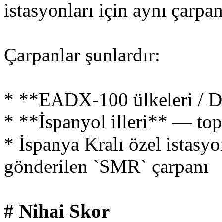
istasyonları için aynı çarpan
Çarpanlar şunlardır:
* **EADX-100 ülkeleri / D
* **İspanyol illeri** — top
* İspanya Kralı özel istas
gönderilen `SMR` çarpanı
# Nihai Skor