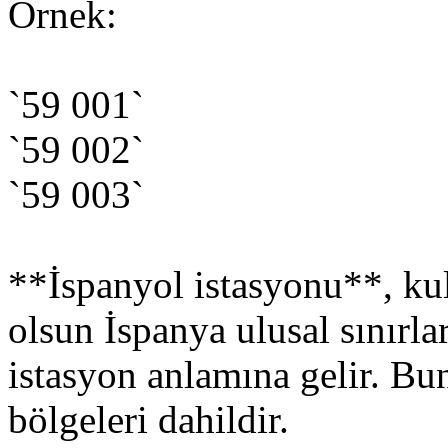
Örnek:
`59 001`
`59 002`
`59 003`
**İspanyol istasyonu**, kul
olsun İspanya ulusal sınırlar
istasyon anlamına gelir. 
bölgeleri dahildir.