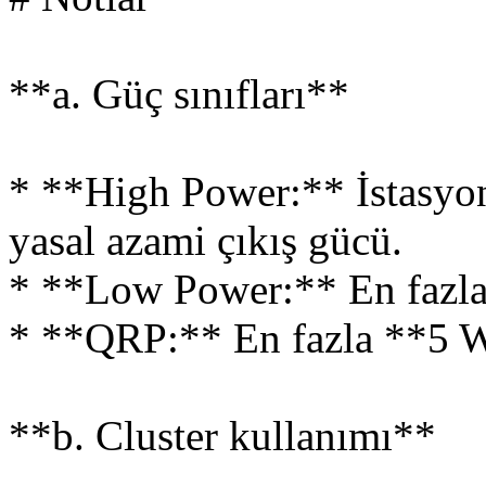
**a. Güç sınıfları**
* **High Power:** İstasyo
yasal azami çıkış gücü.
* **Low Power:** En fazla
* **QRP:** En fazla **5 W
**b. Cluster kullanımı**