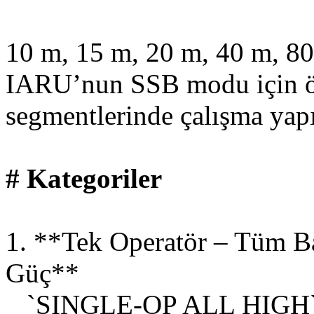
10 m, 15 m, 20 m, 40 m, 80
IARU’nun SSB modu için ön
segmentlerinde çalışma yapı
# Kategoriler
1. **Tek Operatör – Tüm B
Güç**
`SINGLE-OP ALL HIGH