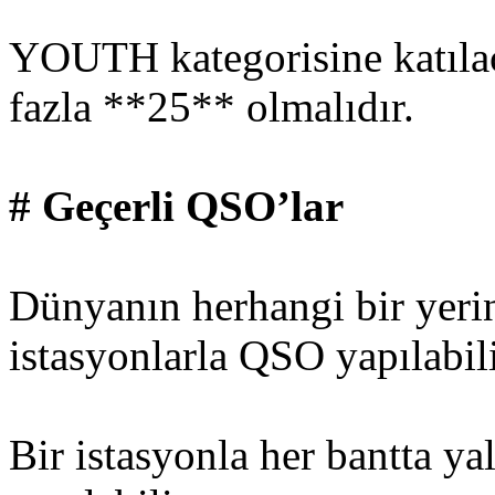
YOUTH kategorisine katılac
fazla **25** olmalıdır.
# Geçerli QSO’lar
Dünyanın herhangi bir yerin
istasyonlarla QSO yapılabili
Bir istasyonla her bantta y