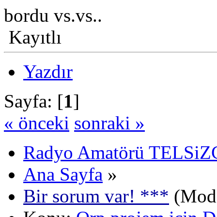
bordu vs.vs..
Kayıtlı
Yazdır
Sayfa: [
1
]
« önceki
sonraki »
Radyo Amatörü TELSiZCi
Ana Sayfa
»
Bir sorum var! ***
(Mode