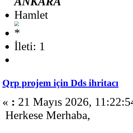
ANKARA
Hamlet
İleti: 1
Qrp projem için Dds ihritacı
«
:
21 Mayıs 2026, 11:22:5
Herkese Merhaba,