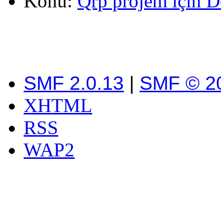
Konu:
Qrp projem için Dd
SMF 2.0.13
|
SMF © 2
XHTML
RSS
WAP2