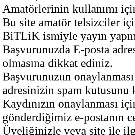
Amatörlerinin kullanımı içi
Bu site amatör telsizciler iç
BiTLiK ismiyle yayın yapm
Başvurunuzda E-posta adres
olmasına dikkat ediniz.
Başvurunuzun onaylanması g
adresinizin spam kutusunu k
Kaydınızın onaylanması içi
gönderdiğimiz e-postanın c
Üyeliğinizle veya site ile il