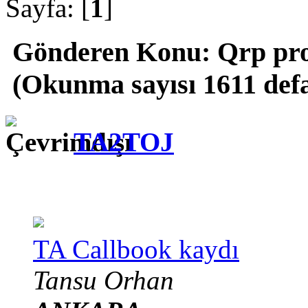
Sayfa: [
1
]
Gönderen
Konu: Qrp proj
(Okunma sayısı 1611 def
TA2TOJ
TA Callbook kaydı
Tansu Orhan