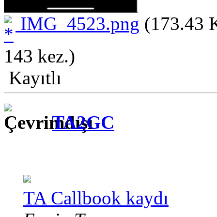
IMG_4523.png
(173.43 K
143 kez.)
Kayıtlı
TA2GC
TA Callbook kaydı