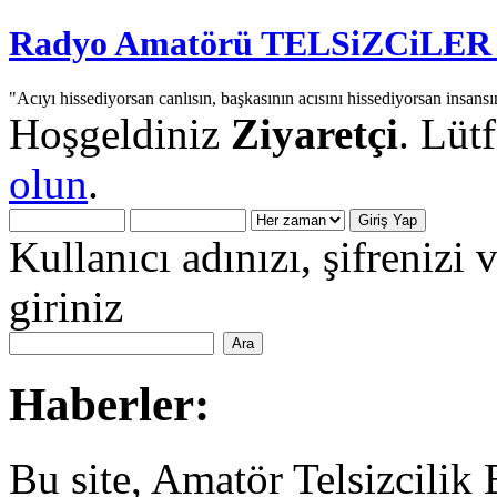
Radyo Amatörü TELSiZCiLER iç
"Acıyı hissediyorsan canlısın, başkasının acısını hissediyorsan insansı
Hoşgeldiniz
Ziyaretçi
. Lüt
olun
.
Kullanıcı adınızı, şifrenizi 
giriniz
Haberler:
Bu site, Amatör Telsizcilik