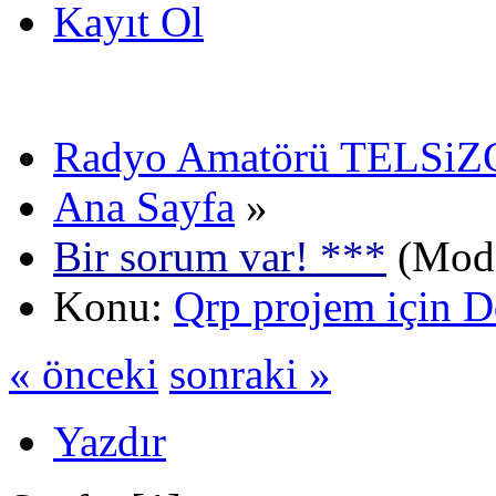
Kayıt Ol
Radyo Amatörü TELSiZCi
Ana Sayfa
»
Bir sorum var! ***
(Mode
Konu:
Qrp projem için Dd
« önceki
sonraki »
Yazdır