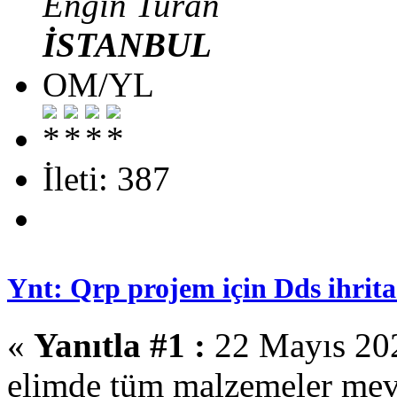
Engin Turan
İSTANBUL
OM/YL
İleti: 387
Ynt: Qrp projem için Dds ihrita
«
Yanıtla #1 :
22 Mayıs 202
elimde tüm malzemeler mevc