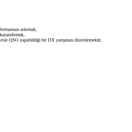
formansını artırmak,
 kazandırmak,
rkesle QSO yapabildiği bir DX yarışması düzenlemektir.