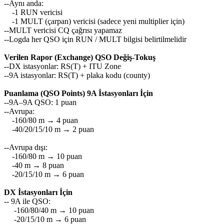
--Aynı anda:
-1 RUN vericisi
-1 MULT (çarpan) vericisi (sadece yeni multiplier için)
--MULT vericisi CQ çağrısı yapamaz
--Logda her QSO için RUN / MULT bilgisi belirtilmelidir
Verilen Rapor (Exchange) QSO Değiş-Tokuş
--DX istasyonlar: RS(T) + ITU Zone
--9A istasyonlar: RS(T) + plaka kodu (county)
Puanlama (QSO Points) 9A İstasyonları İçin
--9A–9A QSO: 1 puan
--Avrupa:
-160/80 m → 4 puan
-40/20/15/10 m → 2 puan
--Avrupa dışı:
-160/80 m → 10 puan
-40 m → 8 puan
-20/15/10 m → 6 puan
DX İstasyonları İçin
-- 9A ile QSO:
-160/80/40 m → 10 puan
-20/15/10 m → 6 puan