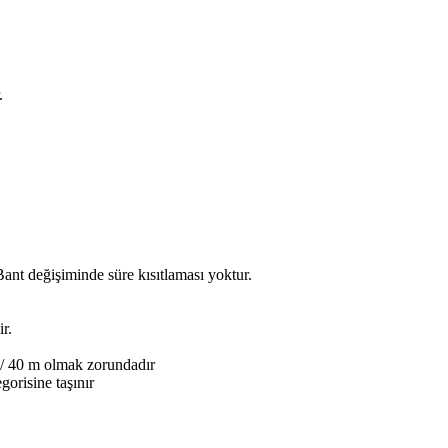
.
Bant değişiminde süre kısıtlaması yoktur.
r.
0 / 40 m olmak zorundadır
orisine taşınır