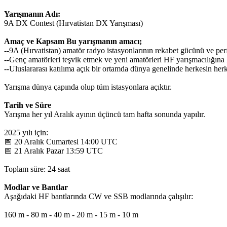
Yarışmanın Adı:
9A DX Contest (Hırvatistan DX Yarışması)
Amaç ve Kapsam Bu yarışmanın amacı;
--9A (Hırvatistan) amatör radyo istasyonlarının rekabet gücünü ve per
--Genç amatörleri teşvik etmek ve yeni amatörleri HF yarışmacılığına
--Uluslararası katılıma açık bir ortamda dünya genelinde herkesin he
Yarışma dünya çapında olup tüm istasyonlara açıktır.
Tarih ve Süre
Yarışma her yıl Aralık ayının üçüncü tam hafta sonunda yapılır.
2025 yılı için:
📅 20 Aralık Cumartesi 14:00 UTC
📅 21 Aralık Pazar 13:59 UTC
Toplam süre: 24 saat
Modlar ve Bantlar
Aşağıdaki HF bantlarında CW ve SSB modlarında çalışılır:
160 m - 80 m - 40 m - 20 m - 15 m - 10 m