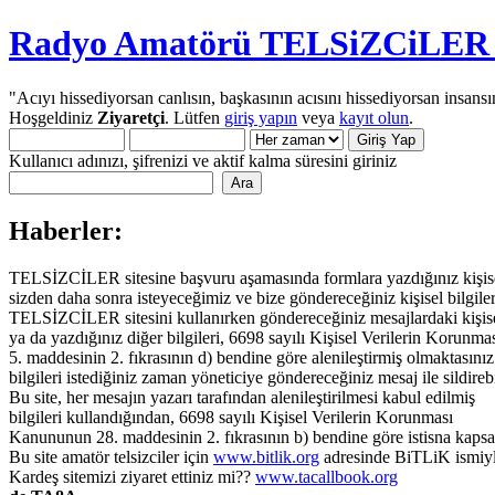
Radyo Amatörü TELSiZCiLER iç
"Acıyı hissediyorsan canlısın, başkasının acısını hissediyorsan insansı
Hoşgeldiniz
Ziyaretçi
. Lütfen
giriş yapın
veya
kayıt olun
.
Kullanıcı adınızı, şifrenizi ve aktif kalma süresini giriniz
Haberler:
TELSİZCİLER sitesine başvuru aşamasında formlara yazdığınız kişisel 
sizden daha sonra isteyeceğimiz ve bize göndereceğiniz kişisel bilgiler
TELSİZCİLER sitesini kullanırken göndereceğiniz mesajlardaki kişisel 
ya da yazdığınız diğer bilgileri, 6698 sayılı Kişisel Verilerin Korun
5. maddesinin 2. fıkrasının d) bendine göre alenileştirmiş olmaktasınız.
bilgileri istediğiniz zaman yöneticiye göndereceğiniz mesaj ile sildirebi
Bu site, her mesajın yazarı tarafından alenileştirilmesi kabul edilmiş
bilgileri kullandığından, 6698 sayılı Kişisel Verilerin Korunması
Kanununun 28. maddesinin 2. fıkrasının b) bendine göre istisna kaps
Bu site amatör telsizciler için
www.bitlik.org
adresinde BiTLiK ismiyl
Kardeş sitemizi ziyaret ettiniz mi??
www.tacallbook.org