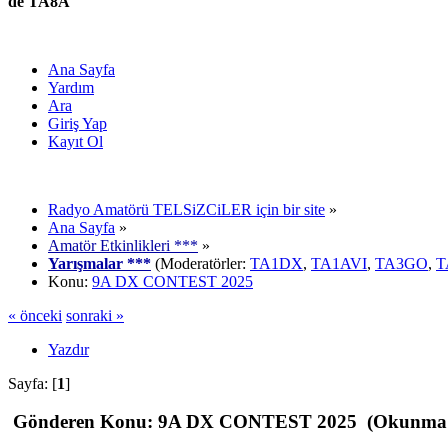
de TA8A
Ana Sayfa
Yardım
Ara
Giriş Yap
Kayıt Ol
Radyo Amatörü TELSiZCiLER için bir site
»
Ana Sayfa
»
Amatör Etkinlikleri ***
»
Yarışmalar ***
(Moderatörler:
TA1DX
,
TA1AVI
,
TA3GO
,
T
Konu:
9A DX CONTEST 2025
« önceki
sonraki »
Yazdır
Sayfa: [
1
]
Gönderen
Konu: 9A DX CONTEST 2025 (Okunma sa