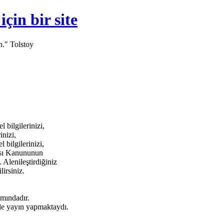
in bir site
n." Tolstoy
bilgilerinizi,
inizi,
bilgilerinizi,
ması Kanununun
 Alenileştirdiğiniz
lirsiniz.
amındadır.
e yayın yapmaktaydı.