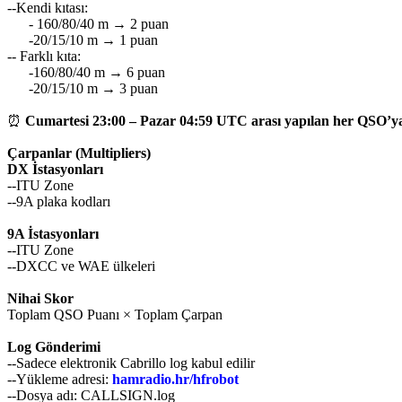
--Kendi kıtası:
- 160/80/40 m → 2 puan
-20/15/10 m → 1 puan
-- Farklı kıta:
-160/80/40 m → 6 puan
-20/15/10 m → 3 puan
⏰
Cumartesi 23:00 – Pazar 04:59 UTC arası yapılan her QSO’ya
Çarpanlar (Multipliers)
DX İstasyonları
--ITU Zone
--9A plaka kodları
9A İstasyonları
--ITU Zone
--DXCC ve WAE ülkeleri
Nihai Skor
Toplam QSO Puanı × Toplam Çarpan
Log Gönderimi
--Sadece elektronik Cabrillo log kabul edilir
--Yükleme adresi:
hamradio.hr/hfrobot
--Dosya adı: CALLSIGN.log