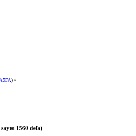
A5FA
) »
yısı 1560 defa)