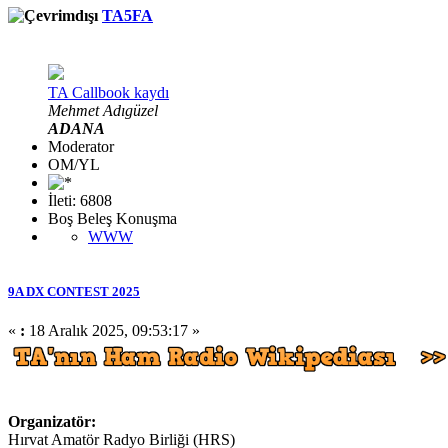
TA5FA
TA Callbook kaydı
Mehmet Adıgüzel
ADANA
Moderator
OM/YL
İleti: 6808
Boş Beleş Konuşma
WWW
9A DX CONTEST 2025
«
:
18 Aralık 2025, 09:53:17 »
Organizatör:
Hırvat Amatör Radyo Birliği (HRS)