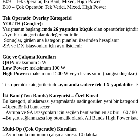
B09 – Tek Operatör, İki Bant, Mixed, High Power
B10 – Çok Operatör, Tek Verici, Mixed, High Power
Tek Operatör Overlay Kategorisi
YOUTH (Gençler):
Yarışmanın başlangıcında
26 yaşından küçük
olan operatörler içindir
-Ayrı bir kategori olarak değerlendirilir
-Sonuçlar, girilen ana kategori puanları üzerinden hesaplanır
-9A ve DX istasyonları için ayrı listelenir
Güç ve Çalışma Kuralları
QRP:
maksimum 5 W
Low Power:
maksimum 100 W
High Power:
maksimum 1500 W veya lisans sınırı (hangisi düşükse)
Tek operatör kategorilerinde
aynı anda sadece tek TX yapılabilir
. 
İki Bant (Two Bands) Kategorisi – Özel Kural
Bu kategori, uluslararası yarışmalarda nadir görülen yeni bir kategoridi
--Operatör iki bant seçer
--Avrupa ve 9A istasyonları için seçilen bantlardan en az biri 160 / 8
--Bu şart sağlanmazsa log otomatik olarak All Bands High Power kateg
Multi-Op (Çok Operatör) Kuralları
--Aynı bantta minimum çalışma süresi: 10 dakika