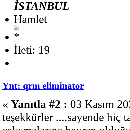
İSTANBUL
Hamlet
İleti: 19
Ynt: qrm eliminator
«
Yanıtla #2 :
03 Kasım 202
teşekkürler ....sayende hiç