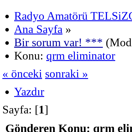
Radyo Amatörü TELSiZCi
Ana Sayfa
»
Bir sorum var! ***
(Mode
Konu:
qrm eliminator
« önceki
sonraki »
Yazdır
Sayfa: [
1
]
Gönderen
Konu: qrm eli