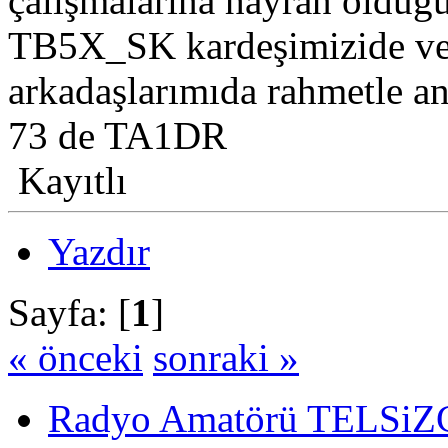
çalışmalarına hayran old
TB5X_SK kardeşimizide ve
arkadaşlarımıda rahmetle an
73 de TA1DR
Kayıtlı
Yazdır
Sayfa: [
1
]
« önceki
sonraki »
Radyo Amatörü TELSiZCi