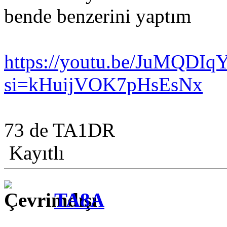
bende benzerini yaptım
https://youtu.be/JuMQDIqY
si=kHuijVOK7pHsEsNx
73 de TA1DR
Kayıtlı
TA8A