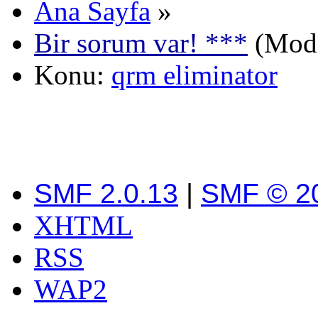
Ana Sayfa
»
Bir sorum var! ***
(Mode
Konu:
qrm eliminator
SMF 2.0.13
|
SMF © 2
XHTML
RSS
WAP2