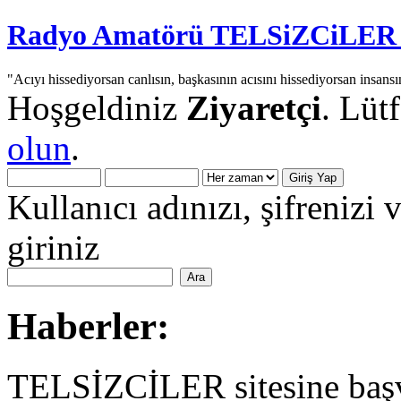
Radyo Amatörü TELSiZCiLER iç
"Acıyı hissediyorsan canlısın, başkasının acısını hissediyorsan insansı
Hoşgeldiniz
Ziyaretçi
. Lüt
olun
.
Kullanıcı adınızı, şifrenizi 
giriniz
Haberler:
TELSİZCİLER sitesine başv