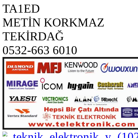
TA1ED
METİN KORKMAZ
TEKİRDAĞ
0532-663 6010
teknik_elektronik_y_(10