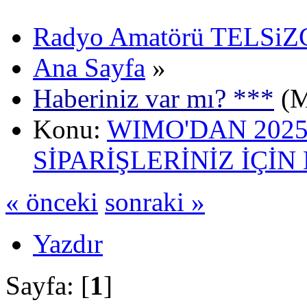
Radyo Amatörü TELSiZCi
Ana Sayfa
»
Haberiniz var mı? ***
(M
Konu:
WIMO'DAN 2025
SİPARİŞLERİNİZ İÇİN
« önceki
sonraki »
Yazdır
Sayfa: [
1
]