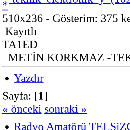
510x236 - Gösterim: 375 ke
Kayıtlı
TA1ED
METİN KORKMAZ -TE
Yazdır
Sayfa: [
1
]
« önceki
sonraki »
Radyo Amatörü TELSiZCi