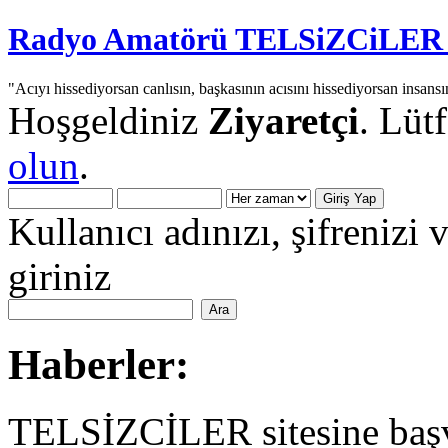
Radyo Amatörü TELSiZCiLER iç
"Acıyı hissediyorsan canlısın, başkasının acısını hissediyorsan insansı
Hoşgeldiniz
Ziyaretçi
. Lüt
olun
.
Kullanıcı adınızı, şifrenizi 
giriniz
Haberler:
TELSİZCİLER sitesine başv