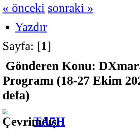
« önceki
sonraki »
Yazdır
Sayfa: [
1
]
Gönderen
Konu: DXmara
Programı (18-27 Ekim 20
defa)
TA7H