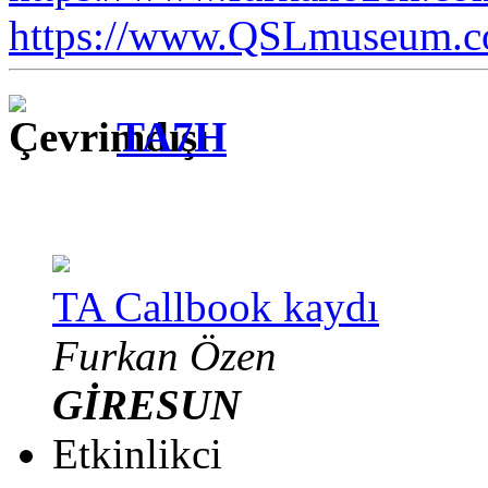
https://www.QSLmuseum.c
TA7H
TA Callbook kaydı
Furkan Özen
GİRESUN
Etkinlikci