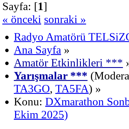
Sayfa: [
1
]
« önceki
sonraki »
Radyo Amatörü TELSiZCi
Ana Sayfa
»
Amatör Etkinlikleri ***
Yarışmalar ***
(Moderat
TA3GO
,
TA5FA
) »
Konu:
DXmarathon Sonba
Ekim 2025)