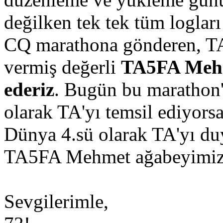
değilken tek tek tüm logları
CQ marathona gönderen, TA
vermiş değerli
TA5FA Mehm
ederiz
. Bugün bu marathon'a
olarak TA'yı temsil ediyors
Dünya 4.sü olarak TA'yı du
TA5FA Mehmet ağabeyimizin 
Sevgilerimle,