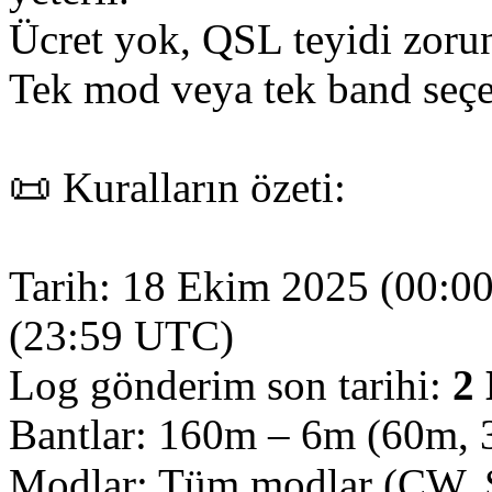
Ücret yok, QSL teyidi zoru
Tek mod veya tek band seç
📜 Kuralların özeti:
Tarih: 18 Ekim 2025 (00:0
(23:59 UTC)
Log gönderim son tarihi:
2
Bantlar: 160m – 6m (60m, 
Modlar: Tüm modlar (CW, S