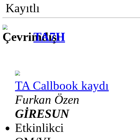
Kayıtlı
TA7H
TA Callbook kaydı
Furkan Özen
GİRESUN
Etkinlikci