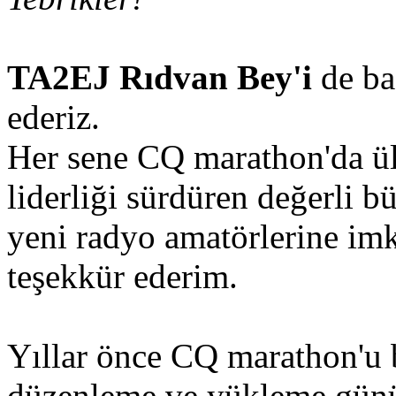
TA2EJ Rıdvan Bey'i
de ba
ederiz.
Her sene CQ marathon'da ül
liderliği sürdüren değerli b
yeni radyo amatörlerine imka
teşekkür ederim.
Yıllar önce CQ marathon'u b
düzenleme ve yükleme günü