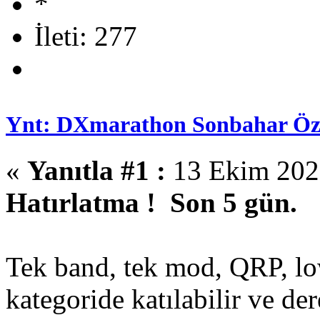
İleti: 277
Ynt: DXmarathon Sonbahar Öze
«
Yanıtla #1 :
13 Ekim 2025
Hatırlatma !
Son 5 gün.
Tek band, tek mod, QRP, low
kategoride katılabilir ve der