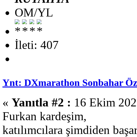
OM/YL
İleti: 407
Ynt: DXmarathon Sonbahar Öze
«
Yanıtla #2 :
16 Ekim 2025
Furkan kardeşim,
katılımcılara şimdiden başar