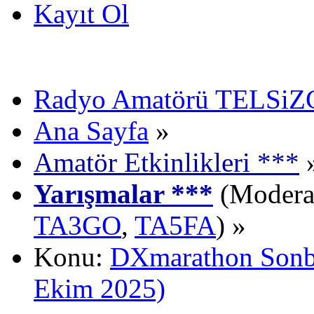
Kayıt Ol
Radyo Amatörü TELSiZCi
Ana Sayfa
»
Amatör Etkinlikleri ***
Yarışmalar ***
(Moderat
TA3GO
,
TA5FA
) »
Konu:
DXmarathon Sonba
Ekim 2025)