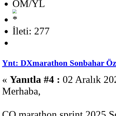
OM/YL
İleti: 277
Ynt: DXmarathon Sonbahar Öze
«
Yanıtla #4 :
02 Aralık 20
Merhaba,
CQ marathon sprint 2025 So