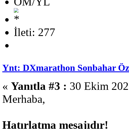
OM/YL
İleti: 277
Ynt: DXmarathon Sonbahar Öze
«
Yanıtla #3 :
30 Ekim 2025
Merhaba,
Hatırlatma mesajıdır!