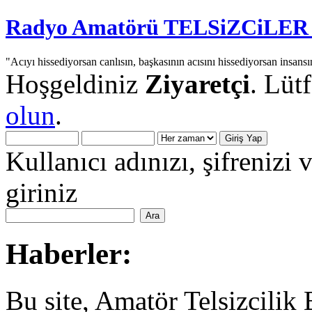
Radyo Amatörü TELSiZCiLER iç
"Acıyı hissediyorsan canlısın, başkasının acısını hissediyorsan insansı
Hoşgeldiniz
Ziyaretçi
. Lüt
olun
.
Kullanıcı adınızı, şifrenizi 
giriniz
Haberler:
Bu site, Amatör Telsizcilik