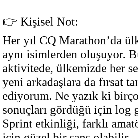
👉 Kişisel Not:
Her yıl CQ Marathon’da ülke
aynı isimlerden oluşuyor. 
aktivitede, ülkemizde her s
yeni arkadaşlara da fırsat t
ediyorum. Ne yazık ki birç
sonuçları gördüğü için log 
Sprint etkinliği, farklı ama
için güzel bir şans olabilir.