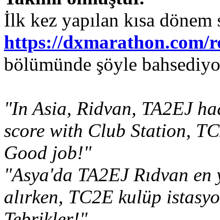
İlk kez yapılan kısa dönem 
https://dxmarathon.com/re
bölümünde şöyle bahsediyo
"In Asia, Ridvan, TA2EJ had
score with Club Station, TC
Good job!"
"Asya'da TA2EJ Rıdvan en y
alırken, TC2E kulüp istasy
Tebrikler!"