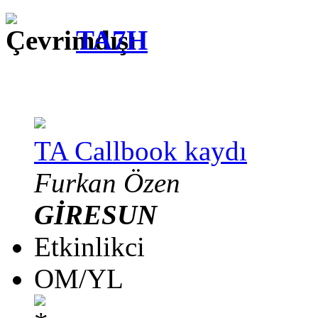
TA7H
TA Callbook kaydı
Furkan Özen
GİRESUN
Etkinlikci
OM/YL