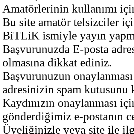
Amatörlerinin kullanımı içi
Bu site amatör telsizciler iç
BiTLiK ismiyle yayın yapm
Başvurunuzda E-posta adres
olmasına dikkat ediniz.
Başvurunuzun onaylanması g
adresinizin spam kutusunu k
Kaydınızın onaylanması içi
gönderdiğimiz e-postanın c
Üyeliğinizle veya site ile il