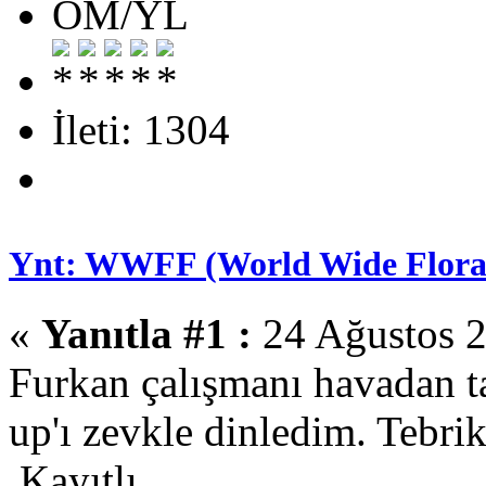
OM/YL
İleti: 1304
Ynt: WWFF (World Wide Flora 
«
Yanıtla #1 :
24 Ağustos 2
Furkan çalışmanı havadan ta
up'ı zevkle dinledim. Tebrikl
Kayıtlı