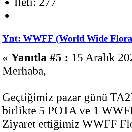
İleti: 277
Ynt: WWFF (World Wide Flora 
«
Yanıtla #5 :
15 Aralık 20
Merhaba,
Geçtiğimiz pazar günü TA
birlikte 5 POTA ve 1 WWFF r
Ziyaret ettiğimiz WWFF Flo