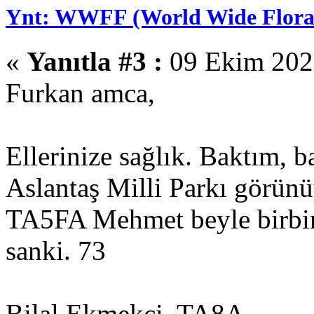
Ynt: WWFF (World Wide Flora 
«
Yanıtla #3 :
09 Ekim 2025
Furkan amca,
Ellerinize sağlık. Baktım,
Aslantaş Milli Parkı görünü
TA5FA Mehmet beyle birbiri
sanki. 73
Bilal Ekmekci, TA8A