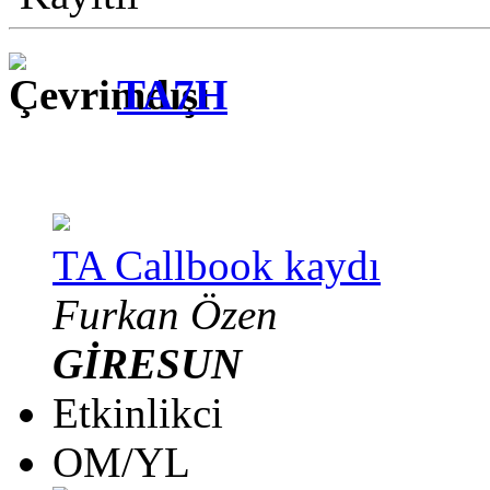
TA7H
TA Callbook kaydı
Furkan Özen
GİRESUN
Etkinlikci
OM/YL