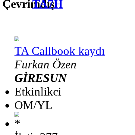
TA7H
TA Callbook kaydı
Furkan Özen
GİRESUN
Etkinlikci
OM/YL