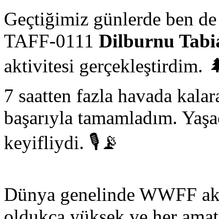
Geçtiğimiz günlerde ben d
TAFF-0111
Dilburnu Tabi
aktivitesi gerçekleştirdim. 
7 saatten fazla havada kala
başarıyla tamamladım. Yaşa
keyifliydi. 🎙️📡
Dünya genelinde WWFF aktiv
oldukça yüksek ve her amatö