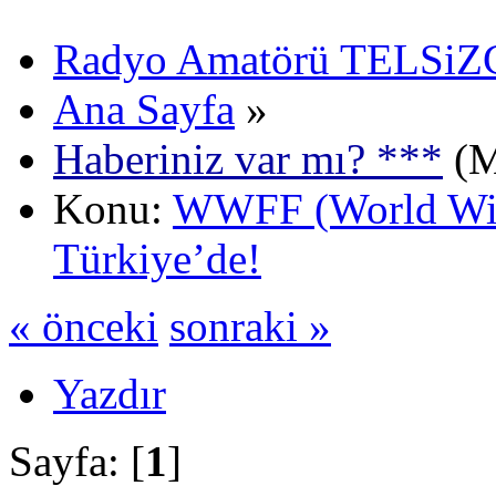
Radyo Amatörü TELSiZCi
Ana Sayfa
»
Haberiniz var mı? ***
(M
Konu:
WWFF (World Wide
Türkiye’de!
« önceki
sonraki »
Yazdır
Sayfa: [
1
]