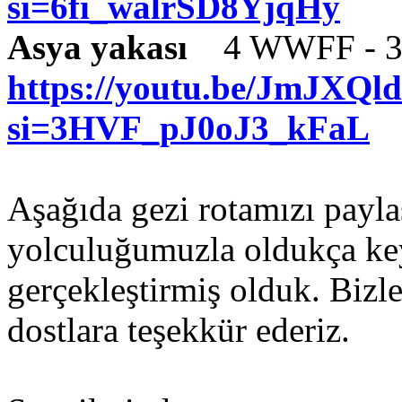
si=6fi_walrSD8YjqHy
Asya yakası
4 WWFF - 3 P
https://youtu.be/JmJXQl
si=3HVF_pJ0oJ3_kFaL
Aşağıda gezi rotamızı payl
yolculuğumuzla oldukça keyi
gerçekleştirmiş olduk. Biz
dostlara teşekkür ederiz.