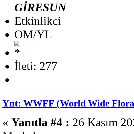
GİRESUN
Etkinlikci
OM/YL
İleti: 277
Ynt: WWFF (World Wide Flora 
«
Yanıtla #4 :
26 Kasım 202