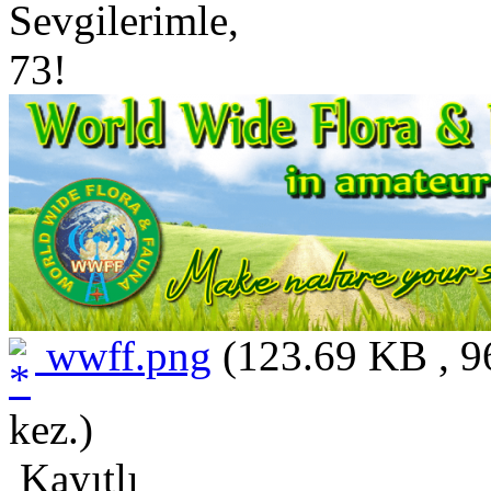
Sevgilerimle,
73!
wwff.png
(123.69 KB , 9
kez.)
Kayıtlı