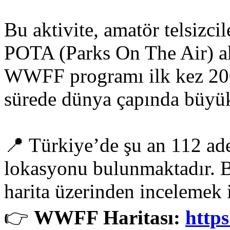
Bu aktivite, amatör telsizci
POTA (Parks On The Air) ak
WWFF programı ilk kez 200
sürede dünya çapında büyük
📍 Türkiye’de şu an 112 ad
lokasyonu bulunmaktadır. B
harita üzerinden incelemek 
👉
WWFF Haritası:
https