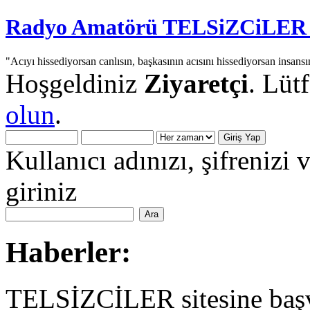
Radyo Amatörü TELSiZCiLER iç
"Acıyı hissediyorsan canlısın, başkasının acısını hissediyorsan insansı
Hoşgeldiniz
Ziyaretçi
. Lüt
olun
.
Kullanıcı adınızı, şifrenizi 
giriniz
Haberler:
TELSİZCİLER sitesine başv