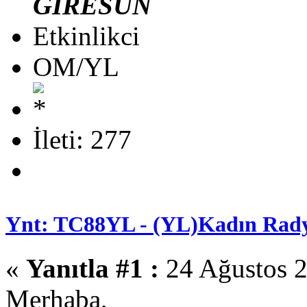
GİRESUN
Etkinlikci
OM/YL
İleti: 277
Ynt: TC88YL - (YL)Kadın Rady
«
Yanıtla #1 :
24 Ağustos 2
Merhaba,