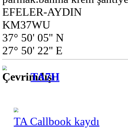
EFELER-AYDIN
KM37WU
37° 50' 05'' N
27° 50' 22'' E
TA7H
TA Callbook kaydı