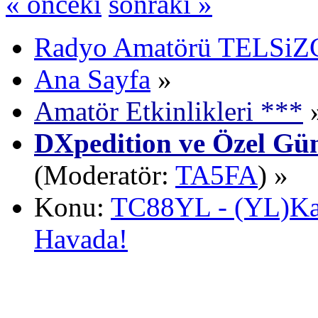
« önceki
sonraki »
Radyo Amatörü TELSiZCi
Ana Sayfa
»
Amatör Etkinlikleri ***
DXpedition ve Özel Gün
(Moderatör:
TA5FA
) »
Konu:
TC88YL - (YL)Ka
Havada!