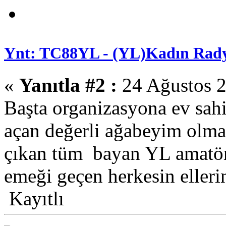
Ynt: TC88YL - (YL)Kadın Rady
«
Yanıtla #2 :
24 Ağustos 2
Başta organizasyona ev sah
açan değerli ağabeyim olma
çıkan tüm bayan YL amatörl
emeği geçen herkesin ellerin
Kayıtlı