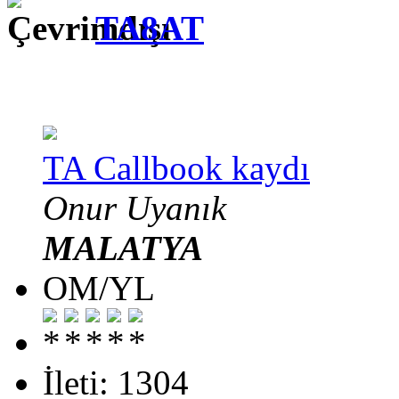
TA8AT
TA Callbook kaydı
Onur Uyanık
MALATYA
OM/YL
İleti: 1304