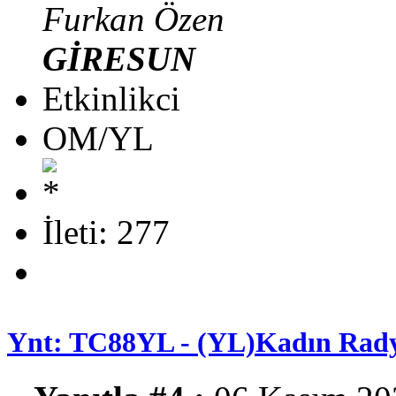
Furkan Özen
GİRESUN
Etkinlikci
OM/YL
İleti: 277
Ynt: TC88YL - (YL)Kadın Rady