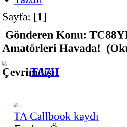
Sayfa: [
1
]
Gönderen
Konu: TC88YL
Amatörleri Havada! (Oku
TA7H
TA Callbook kaydı