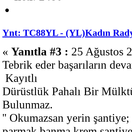
Ynt: TC88YL - (YL)Kadın Rady
«
Yanıtla #3 :
25 Ağustos 2
Tebrik eder başarıların dev
Kayıtlı
Dürüstlük Pahalı Bir Mülkt
Bulunmaz.
'' Okumazsan yerin şantiye
parmak.banma krem şantiye.