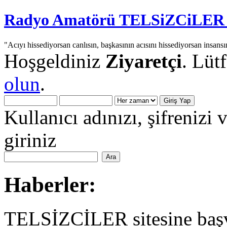
Radyo Amatörü TELSiZCiLER iç
"Acıyı hissediyorsan canlısın, başkasının acısını hissediyorsan insansı
Hoşgeldiniz
Ziyaretçi
. Lüt
olun
.
Kullanıcı adınızı, şifrenizi 
giriniz
Haberler:
TELSİZCİLER sitesine başv