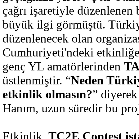
çağrı işaretiyle düzenlenen b
büyük ilgi görmüştü. Türkiy
düzenlenecek olan organiz
Cumhuriyeti'ndeki etkinliğe 
genç YL amatörlerinden
TA
üstlenmiştir. “
Neden Türkiy
etkinlik olmasın?
” diyere
Hanım, uzun süredir bu proj
Etkinlik,
TC2E Contest is