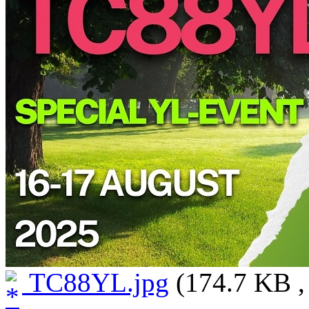
TC88YL.jpg
(174.7 KB ,