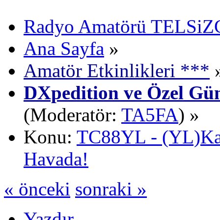
Radyo Amatörü TELSiZCi
Ana Sayfa
»
Amatör Etkinlikleri ***
DXpedition ve Özel Gün
(Moderatör:
TA5FA
) »
Konu:
TC88YL - (YL)Ka
Havada!
« önceki
sonraki »
Yazdır