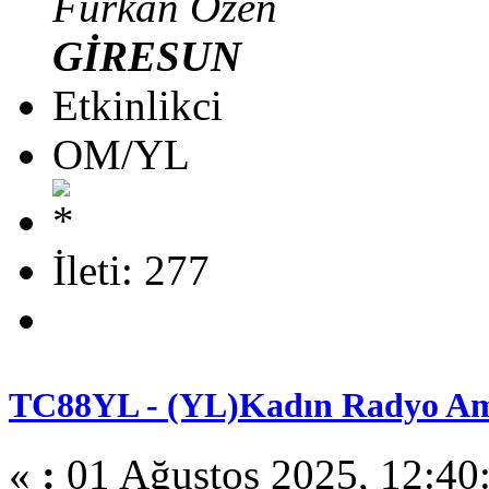
Furkan Özen
GİRESUN
Etkinlikci
OM/YL
İleti: 277
TC88YL - (YL)Kadın Radyo Am
«
:
01 Ağustos 2025, 12:40