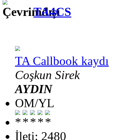
TA4CS
TA Callbook kaydı
Coşkun Sirek
AYDIN
OM/YL
İleti: 2480