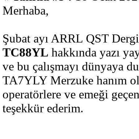
Merhaba,
Şubat ayı ARRL QST Dergis
TC88YL
hakkında yazı yay
ve bu çalışmayı dünyaya du
TA7YLY Merzuke hanım ol
operatörlere ve emeği geçe
teşekkür ederim.