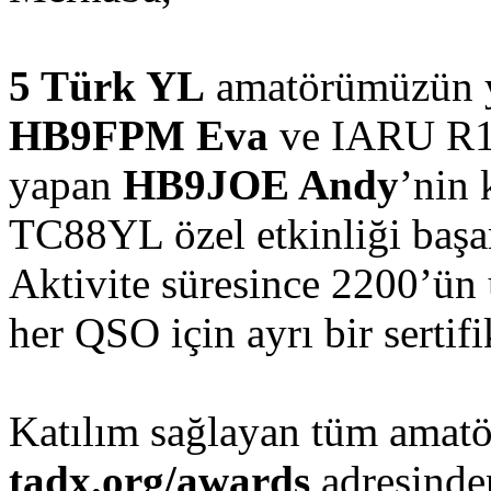
5 Türk YL
amatörümüzün ya
HB9FPM Eva
ve IARU R1 
yapan
HB9JOE Andy
’nin 
TC88YL özel etkinliği başa
Aktivite süresince 2200’ün
her QSO için ayrı bir sertifi
Katılım sağlayan tüm amatörl
tadx.org/awards
adresinden