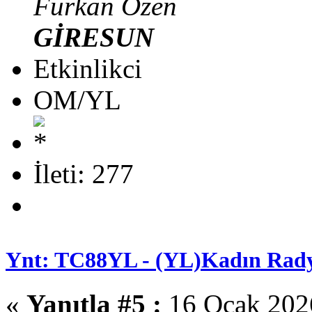
Furkan Özen
GİRESUN
Etkinlikci
OM/YL
İleti: 277
Ynt: TC88YL - (YL)Kadın Rady
«
Yanıtla #5 :
16 Ocak 2026