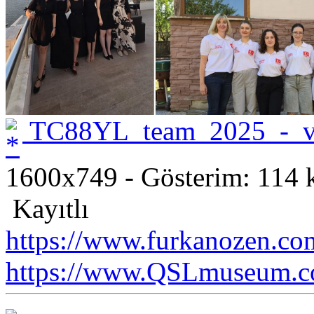
TC88YL_team_2025_-_v
1600x749 - Gösterim: 114 k
Kayıtlı
https://www.furkanozen.com
https://www.QSLmuseum.c