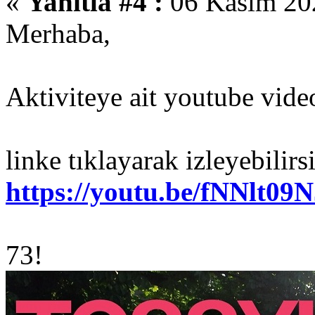
«
Yanıtla #4 :
06 Kasım 202
Merhaba,
Aktiviteye ait youtube vide
linke tıklayarak izleyebilirs
https://youtu.be/fNNlt09
73!