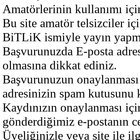
Amatörlerinin kullanımı içi
Bu site amatör telsizciler iç
BiTLiK ismiyle yayın yapm
Başvurunuzda E-posta adres
olmasına dikkat ediniz.
Başvurunuzun onaylanması g
adresinizin spam kutusunu k
Kaydınızın onaylanması içi
gönderdiğimiz e-postanın c
Üyeliğinizle veya site ile il