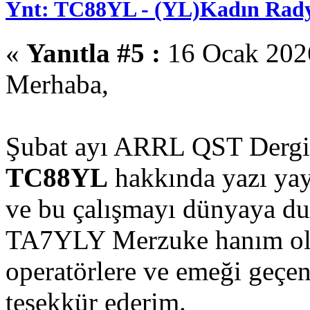
Ynt: TC88YL - (YL)Kadın Rady
«
Yanıtla #5 :
16 Ocak 2026
Merhaba,
Şubat ayı ARRL QST Dergis
TC88YL
hakkında yazı yay
ve bu çalışmayı dünyaya du
TA7YLY Merzuke hanım ol
operatörlere ve emeği geçe
teşekkür ederim.