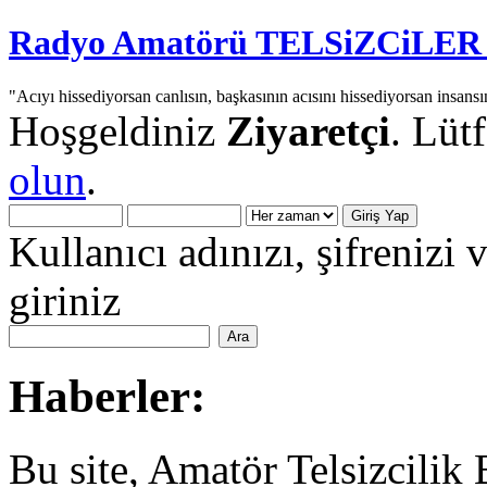
Radyo Amatörü TELSiZCiLER iç
"Acıyı hissediyorsan canlısın, başkasının acısını hissediyorsan insansı
Hoşgeldiniz
Ziyaretçi
. Lüt
olun
.
Kullanıcı adınızı, şifrenizi 
giriniz
Haberler:
Bu site, Amatör Telsizcilik