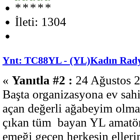
İleti: 1304
Ynt: TC88YL - (YL)Kadın Rady
«
Yanıtla #2 :
24 Ağustos 2
Başta organizasyona ev sah
açan değerli ağabeyim olma
çıkan tüm bayan YL amatörl
emeği geçen herkesin ellerin