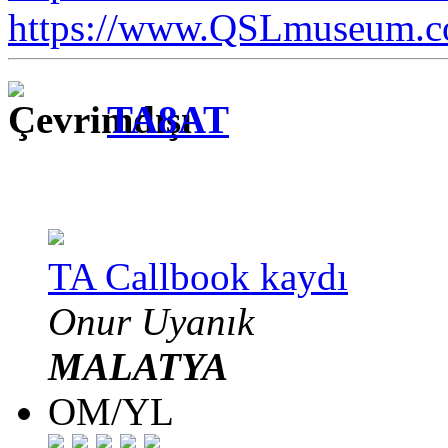
https://www.QSLmuseum.c
TA8AT
TA Callbook kaydı
Onur Uyanık
MALATYA
OM/YL