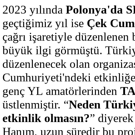
2023 yılında
Polonya'da 
geçtiğimiz yıl ise
Çek Cum
çağrı işaretiyle düzenlenen b
büyük ilgi görmüştü. Türkiy
düzenlenecek olan organiz
Cumhuriyeti'ndeki etkinliğe 
genç YL amatörlerinden
TA
üstlenmiştir. “
Neden Türkiy
etkinlik olmasın?
” diyere
Hanım, uzun süredir bu proj