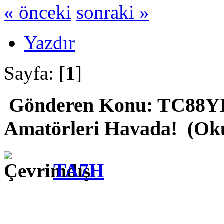
« önceki
sonraki »
Yazdır
Sayfa: [
1
]
Gönderen
Konu: TC88YL
Amatörleri Havada! (Oku
TA7H