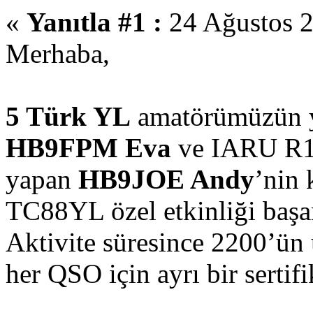
«
Yanıtla #1 :
24 Ağustos 2
Merhaba,
5 Türk YL
amatörümüzün ya
HB9FPM Eva
ve IARU R1 
yapan
HB9JOE Andy
’nin 
TC88YL özel etkinliği başa
Aktivite süresince 2200’ün
her QSO için ayrı bir sertifi