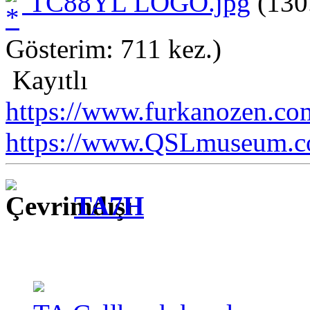
TC88YL LOGO.jpg
(130
Gösterim: 711 kez.)
Kayıtlı
https://www.furkanozen.com
https://www.QSLmuseum.c
TA7H