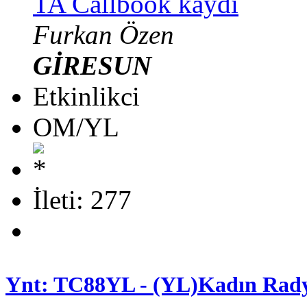
TA Callbook kaydı
Furkan Özen
GİRESUN
Etkinlikci
OM/YL
İleti: 277
Ynt: TC88YL - (YL)Kadın Rady