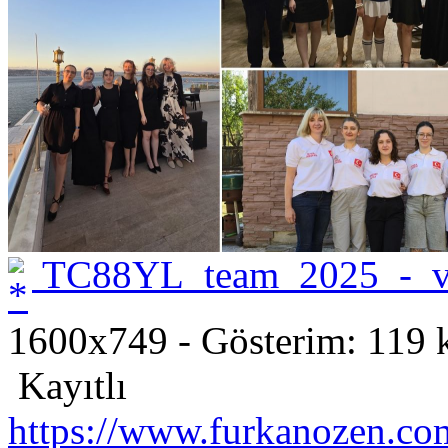
TC88YL_team_2025_-_v
1600x749 - Gösterim: 119 k
Kayıtlı
https://www.furkanozen.com