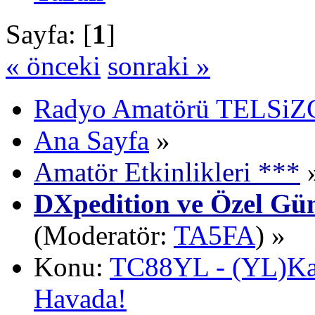
Sayfa: [
1
]
« önceki
sonraki »
Radyo Amatörü TELSiZCi
Ana Sayfa
»
Amatör Etkinlikleri ***
DXpedition ve Özel Gün
(Moderatör:
TA5FA
) »
Konu:
TC88YL - (YL)Ka
Havada!