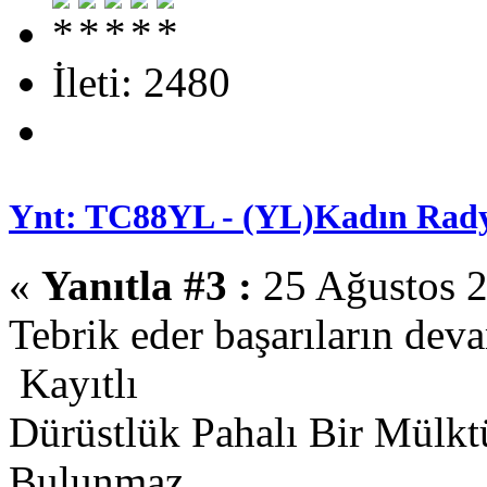
İleti: 2480
Ynt: TC88YL - (YL)Kadın Rady
«
Yanıtla #3 :
25 Ağustos 2
Tebrik eder başarıların dev
Kayıtlı
Dürüstlük Pahalı Bir Mülkt
Bulunmaz.