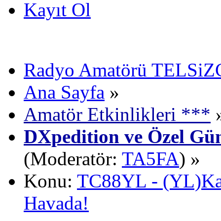
Kayıt Ol
Radyo Amatörü TELSiZCi
Ana Sayfa
»
Amatör Etkinlikleri ***
DXpedition ve Özel Gün
(Moderatör:
TA5FA
) »
Konu:
TC88YL - (YL)Ka
Havada!