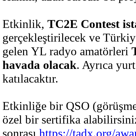
Etkinlik,
TC2E Contest is
gerçekleştirilecek ve Türkiy
gelen YL radyo amatörleri
havada olacak
. Ayrıca yur
katılacaktır.
Etkinliğe bir QSO (görüşme)
özel bir sertifika alabilirsini
sonrası
https://tadx.org/awa