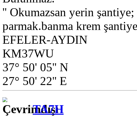
'' Okumazsan yerin şantiye
parmak.banma krem şantiye.
EFELER-AYDIN
KM37WU
37° 50' 05'' N
27° 50' 22'' E
TA7H