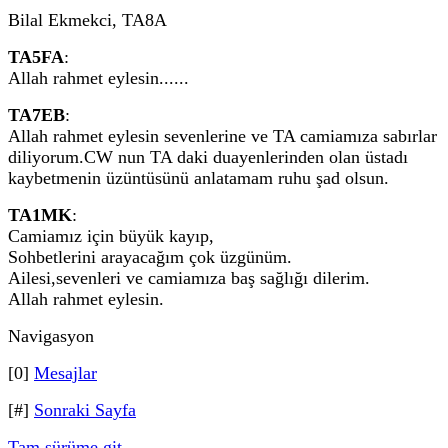
Bilal Ekmekci, TA8A
TA5FA
:
Allah rahmet eylesin......
TA7EB
:
Allah rahmet eylesin sevenlerine ve TA camiamıza sabırlar
diliyorum.CW nun TA daki duayenlerinden olan üstadı
kaybetmenin üzüntüsünü anlatamam ruhu şad olsun.
TA1MK
:
Camiamız için büyük kayıp,
Sohbetlerini arayacağım çok üzgünüm.
Ailesi,sevenleri ve camiamıza baş sağlığı dilerim.
Allah rahmet eylesin.
Navigasyon
[0]
Mesajlar
[#]
Sonraki Sayfa
Tam sürüme git