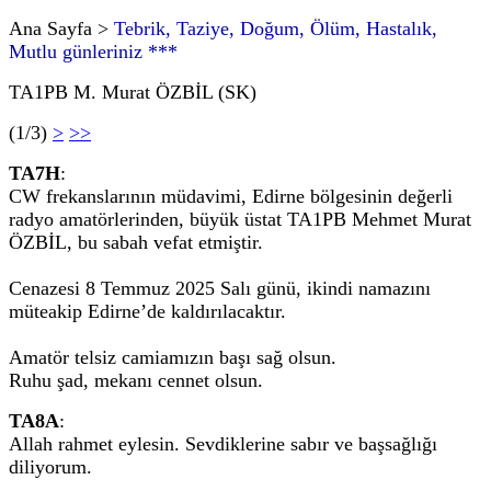
Ana Sayfa >
Tebrik, Taziye, Doğum, Ölüm, Hastalık,
Mutlu günleriniz ***
TA1PB M. Murat ÖZBİL (SK)
(1/3)
>
>>
TA7H
:
CW frekanslarının müdavimi, Edirne bölgesinin değerli
radyo amatörlerinden, büyük üstat TA1PB Mehmet Murat
ÖZBİL, bu sabah vefat etmiştir.
Cenazesi 8 Temmuz 2025 Salı günü, ikindi namazını
müteakip Edirne’de kaldırılacaktır.
Amatör telsiz camiamızın başı sağ olsun.
Ruhu şad, mekanı cennet olsun.
TA8A
:
Allah rahmet eylesin. Sevdiklerine sabır ve başsağlığı
diliyorum.