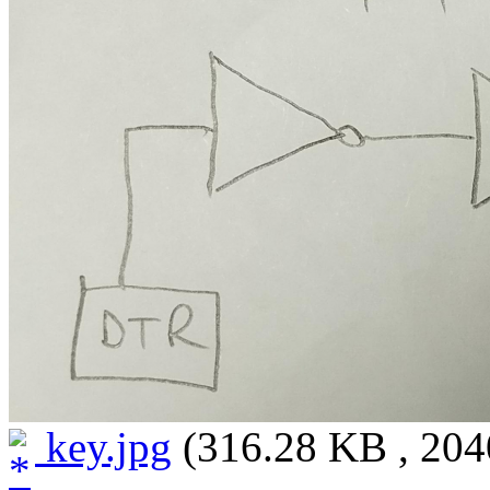
key.jpg
(316.28 KB , 204