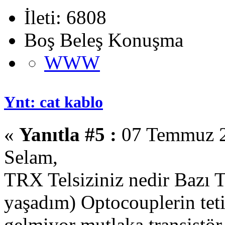
İleti: 6808
Boş Beleş Konuşma
WWW
Ynt: cat kablo
«
Yanıtla #5 :
07 Temmuz 2
Selam,
TRX Telsiziniz nedir Bazı T
yaşadım) Optocouplerin teti
gelmiyor mutlaka transistör