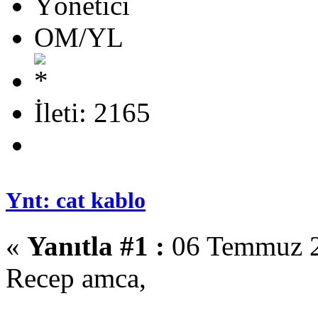
Yönetici
OM/YL
İleti: 2165
Ynt: cat kablo
«
Yanıtla #1 :
06 Temmuz 2
Recep amca,