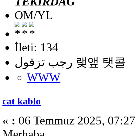
TEKİRDAĞ
OM/YL
İleti: 134
رجب تزقول 랮앺 탯콜
WWW
cat kablo
«
:
06 Temmuz 2025, 07:27
Merhaba,