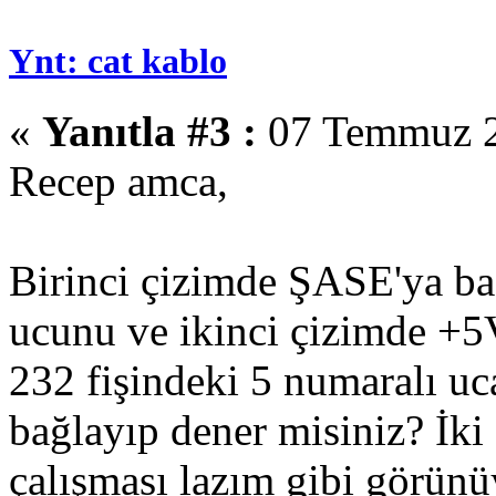
Ynt: cat kablo
«
Yanıtla #3 :
07 Temmuz 2
Recep amca,
Birinci çizimde ŞASE'ya ba
ucunu ve ikinci çizimde +5
232 fişindeki 5 numaralı u
bağlayıp dener misiniz? İki
çalışması lazım gibi görünü