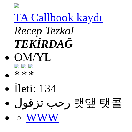
TA Callbook kaydı
Recep Tezkol
TEKİRDAĞ
OM/YL
İleti: 134
رجب تزقول 랮앺 탯콜
WWW