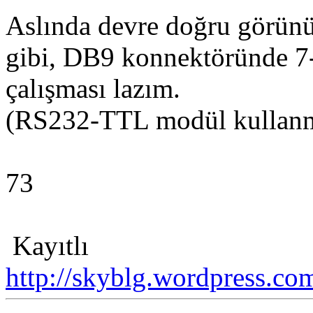
Aslında devre doğru görünüy
gibi, DB9 konnektöründe 7-
çalışması lazım.
(RS232-TTL modül kullanm
73
Kayıtlı
http://skyblg.wordpress.co