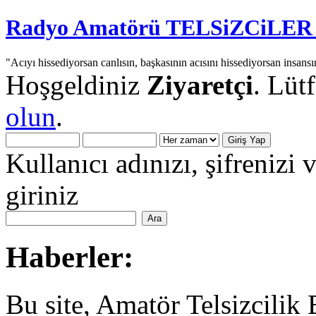
Radyo Amatörü TELSiZCiLER iç
"Acıyı hissediyorsan canlısın, başkasının acısını hissediyorsan insansı
Hoşgeldiniz
Ziyaretçi
. Lüt
olun
.
Kullanıcı adınızı, şifrenizi 
giriniz
Haberler:
Bu site, Amatör Telsizcilik