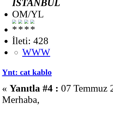
İSTANBUL
OM/YL
İleti: 428
WWW
Ynt: cat kablo
«
Yanıtla #4 :
07 Temmuz 2
Merhaba,