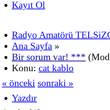
Kayıt Ol
Radyo Amatörü TELSiZCi
Ana Sayfa
»
Bir sorum var! ***
(Mode
Konu:
cat kablo
« önceki
sonraki »
Yazdır