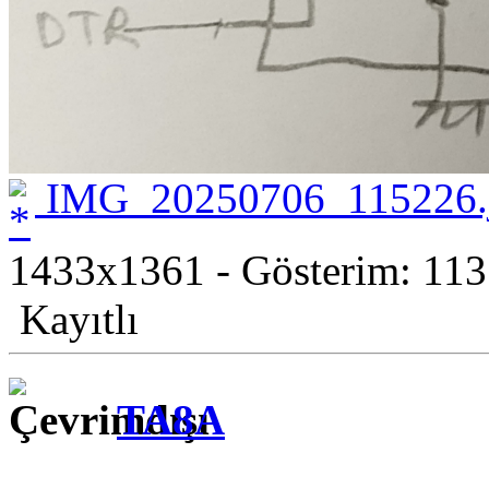
IMG_20250706_115226.
1433x1361 - Gösterim: 113
Kayıtlı
TA8A