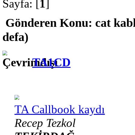
Sayfa: [
1
]
Gönderen
Konu: cat kab
defa)
TA1CD
TA Callbook kaydı
Recep Tezkol