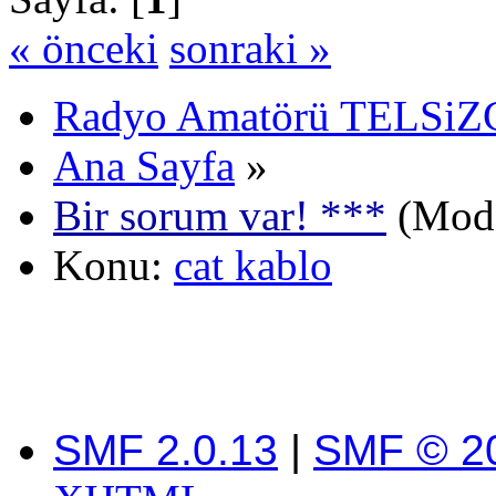
« önceki
sonraki »
Radyo Amatörü TELSiZCi
Ana Sayfa
»
Bir sorum var! ***
(Mode
Konu:
cat kablo
SMF 2.0.13
|
SMF © 2