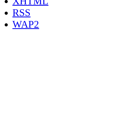
XHTML
RSS
WAP2