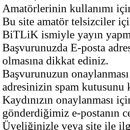
Amatörlerinin kullanımı içi
Bu site amatör telsizciler iç
BiTLiK ismiyle yayın yapm
Başvurunuzda E-posta adres
olmasına dikkat ediniz.
Başvurunuzun onaylanması g
adresinizin spam kutusunu k
Kaydınızın onaylanması içi
gönderdiğimiz e-postanın c
Üyeliğinizle veya site ile il