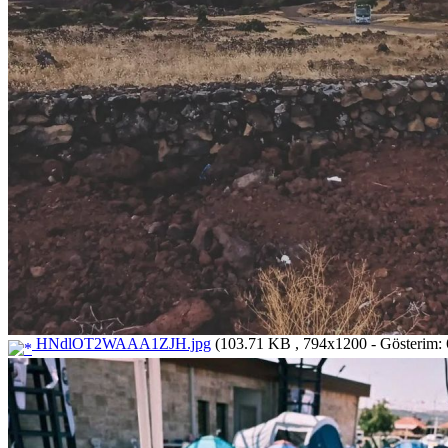
HNdlOT2WAAA1ZJH.jpg
(103.71 KB , 794x1200 - Gösterim: 