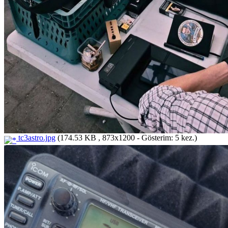
tc3astro.jpg
(174.53 KB , 873x1200 - Gösterim: 5 kez.)