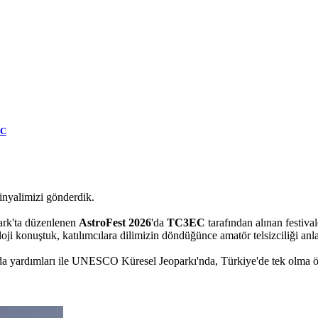
EC
inyalimizi gönderdik.
ark'ta düzenlenen
AstroFest 2026
'da
TC3EC
tarafından alınan festiva
i konuştuk, katılımcılara dilimizin döndüğünce amatör telsizciliği anlat
 da yardımları ile UNESCO Küresel Jeoparkı'nda, Türkiye'de tek olma ö