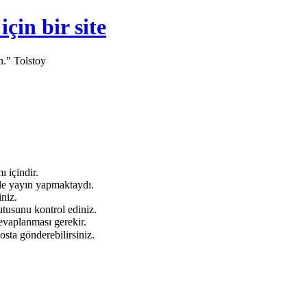
in bir site
n." Tolstoy
 içindir.
e yayın yapmaktaydı.
niz.
tusunu kontrol ediniz.
evaplanması gerekir.
osta gönderebilirsiniz.