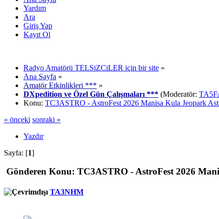
Yardım
Ara
Giriş Yap
Kayıt Ol
Radyo Amatörü TELSiZCiLER için bir site
»
Ana Sayfa
»
Amatör Etkinlikleri ***
»
DXpedition ve Özel Gün Çalışmaları ***
(Moderatör:
TA5F
Konu:
TC3ASTRO - AstroFest 2026 Manisa Kula Jeopark Ast
« önceki
sonraki »
Yazdır
Sayfa: [
1
]
Gönderen
Konu: TC3ASTRO - AstroFest 2026 Manisa
TA3NHM