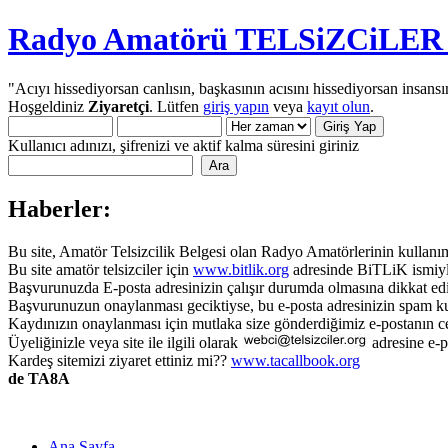
Radyo Amatörü TELSiZCiLER iç
"Acıyı hissediyorsan canlısın, başkasının acısını hissediyorsan insansı
Hoşgeldiniz
Ziyaretçi
. Lütfen
giriş yapın
veya
kayıt olun
.
Kullanıcı adınızı, şifrenizi ve aktif kalma süresini giriniz
Haberler:
Bu site, Amatör Telsizcilik Belgesi olan Radyo Amatörlerinin kullanımı
Bu site amatör telsizciler için
www.bitlik.org
adresinde BiTLiK ismiyl
Başvurunuzda E-posta adresinizin çalışır durumda olmasına dikkat edi
Başvurunuzun onaylanması geciktiyse, bu e-posta adresinizin spam ku
Kaydınızın onaylanması için mutlaka size gönderdiğimiz e-postanın c
Üyeliğinizle veya site ile ilgili olarak
adresine e-p
Kardeş sitemizi ziyaret ettiniz mi??
www.tacallbook.org
de TA8A
Ana Sayfa