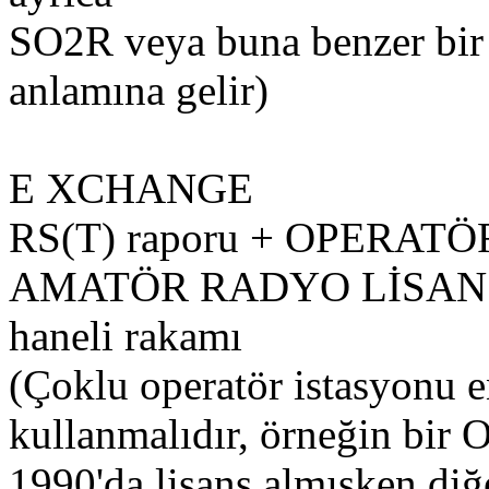
SO2R veya buna benzer bi
anlamına gelir)
E XCHANGE
RS(T) raporu + OPERAT
AMATÖR RADYO LİSANSI
haneli rakamı
(Çoklu operatör istasyonu en
kullanmalıdır, örneğin bir 
1990'da lisans almışken diğ