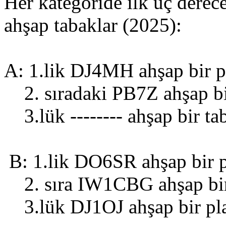
Her kategoride ilk üç derec
ahşap tabaklar (2025):
A: 1.lik DJ4MH ahşap bir p
2. sıradaki PB7Z ahşap bi
3.lük -------- ahşap bir t
B: 1.lik DO6SR ahşap bir 
2. sıra IW1CBG ahşap bir
3.lük DJ1OJ ahşap bir pla