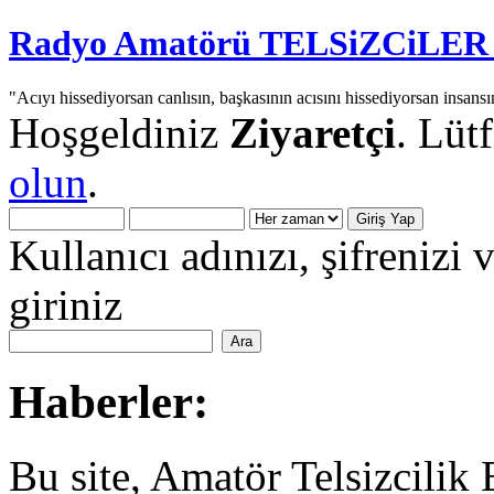
Radyo Amatörü TELSiZCiLER iç
"Acıyı hissediyorsan canlısın, başkasının acısını hissediyorsan insansı
Hoşgeldiniz
Ziyaretçi
. Lüt
olun
.
Kullanıcı adınızı, şifrenizi 
giriniz
Haberler:
Bu site, Amatör Telsizcilik