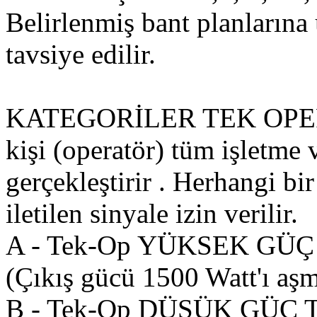
Belirlenmiş bant planlarına
tavsiye edilir.
KATEGORİLER TEK OPERA
kişi (operatör) tüm işletme v
gerçekleştirir . Herhangi bi
iletilen sinyale izin verilir.
A - Tek-Op YÜKSEK GÜÇ 
(Çıkış gücü 1500 Watt'ı aş
B - Tek-Op DÜŞÜK GÜÇ T