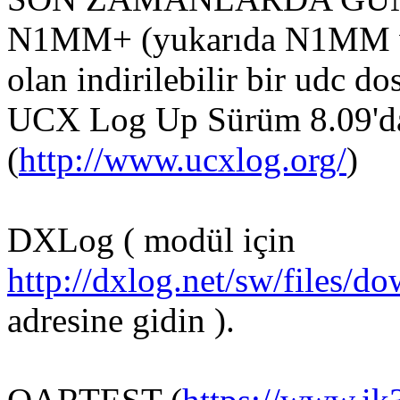
N1MM+ (yukarıda N1MM web
olan indirilebilir bir udc do
UCX Log Up Sürüm 8.09'da
(
http://www.ucxlog.org/
)
DXLog ( modül için
http://dxlog.net/sw/files/d
adresine gidin ).