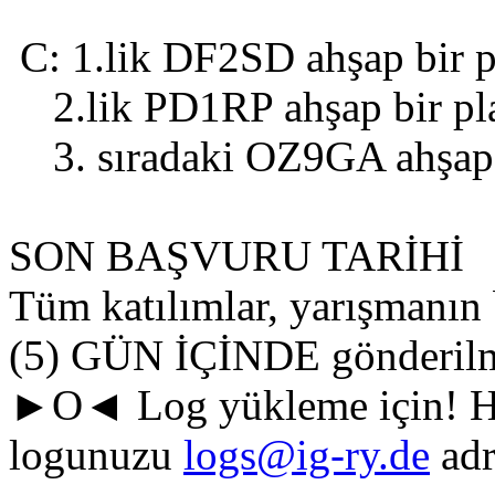
C: 1.lik DF2SD ahşap bir p
2.lik PD1RP ahşap bir pla
3. sıradaki OZ9GA ahşap b
SON BAŞVURU TARİHİ
Tüm katılımlar, yarışmanın
(5) GÜN İÇİNDE gönderilme
►O◄ Log yükleme için! Her
logunuzu
logs@ig-ry.de
adr