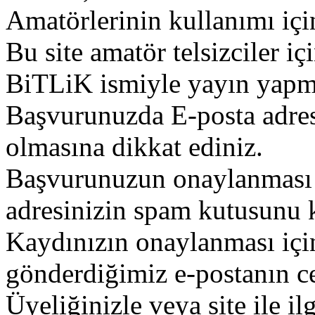
Amatörlerinin kullanımı içi
Bu site amatör telsizciler iç
BiTLiK ismiyle yayın yapm
Başvurunuzda E-posta adres
olmasına dikkat ediniz.
Başvurunuzun onaylanması g
adresinizin spam kutusunu k
Kaydınızın onaylanması içi
gönderdiğimiz e-postanın c
Üyeliğinizle veya site ile il