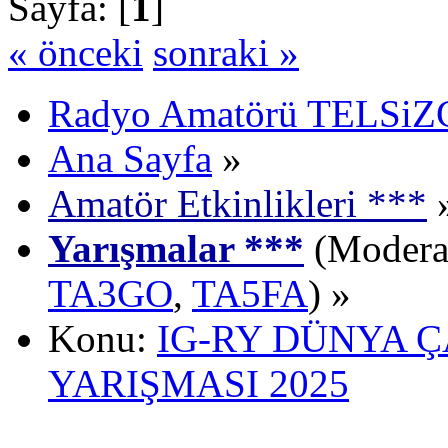
Sayfa: [
1
]
« önceki
sonraki »
Radyo Amatörü TELSiZCi
Ana Sayfa
»
Amatör Etkinlikleri ***
Yarışmalar ***
(Moderat
TA3GO
,
TA5FA
) »
Konu:
IG-RY DÜNYA 
YARIŞMASI 2025