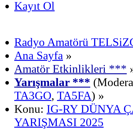
Kayıt Ol
Radyo Amatörü TELSiZCi
Ana Sayfa
»
Amatör Etkinlikleri ***
Yarışmalar ***
(Moderat
TA3GO
,
TA5FA
) »
Konu:
IG-RY DÜNYA 
YARIŞMASI 2025