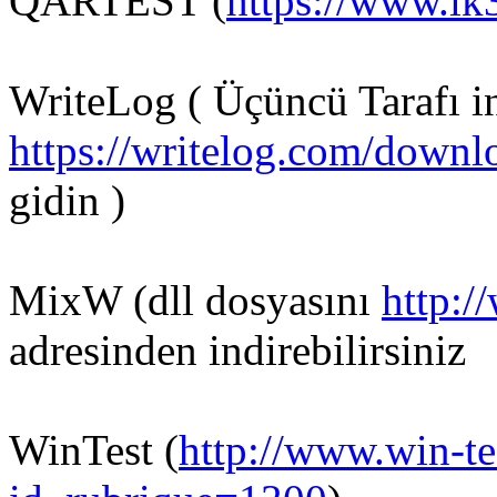
QARTEST (
https://www.ik3
WriteLog ( Üçüncü Tarafı i
https://writelog.com/downlo
gidin )
MixW (dll dosyasını
http:/
adresinden indirebilirsini
WinTest (
http://www.win-te