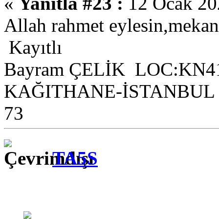
«
Yanıtla #23 :
12 Ocak 202
Allah rahmet eylesin,mekan
Kayıtlı
Bayram ÇELİK LOC:KN4
KAĞITHANE-İSTANBUL
73
TA5S