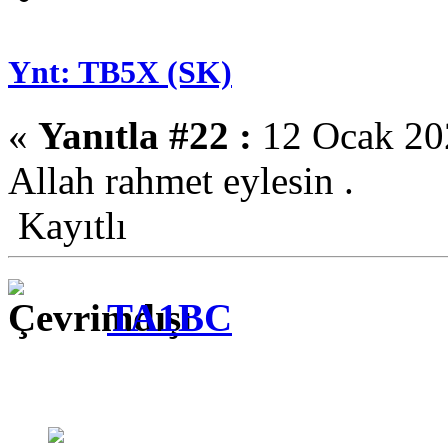
Ynt: TB5X (SK)
«
Yanıtla #22 :
12 Ocak 202
Allah rahmet eylesin .
Kayıtlı
TA1BC