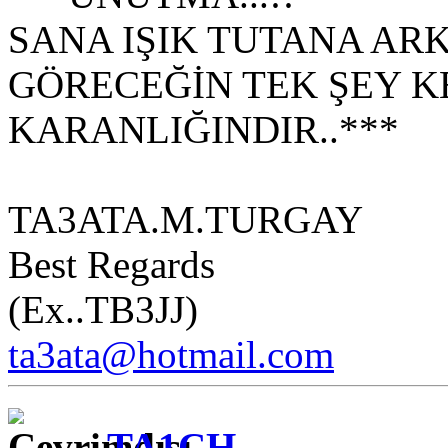
SANA IŞIK TUTANA AR
GÖRECEĞİN TEK ŞEY K
KARANLIĞINDIR..***
TA3ATA.M.TURGAY
Best Regards
(Ex..TB3JJ)
ta3ata@hotmail.com
TA1CH