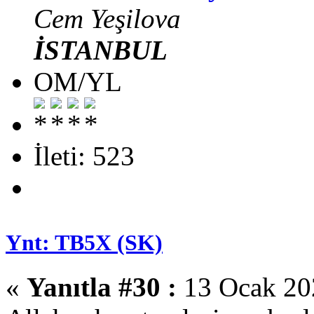
Cem Yeşilova
İSTANBUL
OM/YL
İleti: 523
Ynt: TB5X (SK)
«
Yanıtla #30 :
13 Ocak 202