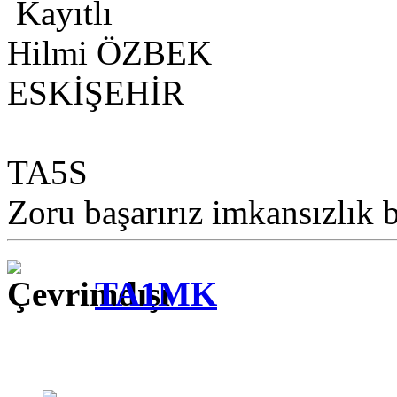
Kayıtlı
Hilmi ÖZBEK
ESKİŞEHİR
TA5S
Zoru başarırız imkansızlık b
TA1MK