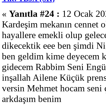
«
Yanıtla #24 :
12 Ocak 202
Kardeşim mekanın cennet o
hayallere emekli olup gelece
dikecektik eee ben şimdi 
ben geldim kime deyecem k
gidecem Rabbim Seni Engüze
inşallah Ailene Küçük pre
versin Mehmet hocam seni 
arkdaşım benim