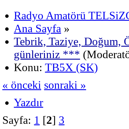
Radyo Amatörü TELSiZCi
Ana Sayfa
»
Tebrik, Taziye, Doğum, 
günleriniz ***
(Moderat
Konu:
TB5X (SK)
« önceki
sonraki »
Yazdır
Sayfa:
1
[
2
]
3