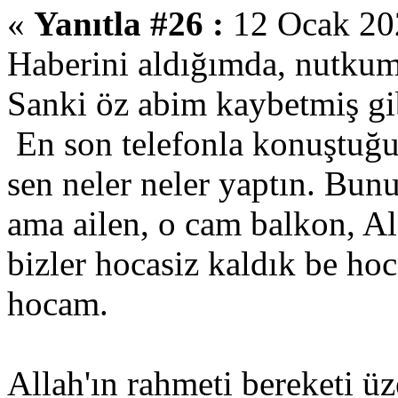
«
Yanıtla #26 :
12 Ocak 202
Haberini aldığımda, nutkum
Sanki öz abim kaybetmiş gib
En son telefonla konuştuğ
sen neler neler yaptın. Bun
ama ailen, o cam balkon, A
bizler hocasiz kaldık be ho
hocam.
Allah'ın rahmeti bereketi üz