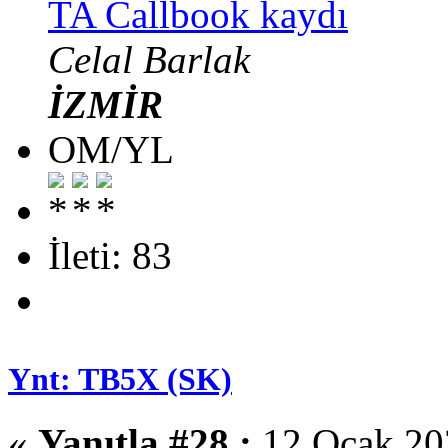
TA Callbook kaydı
Celal Barlak
İZMİR
OM/YL
İleti: 83
Ynt: TB5X (SK)
«
Yanıtla #28 :
12 Ocak 202