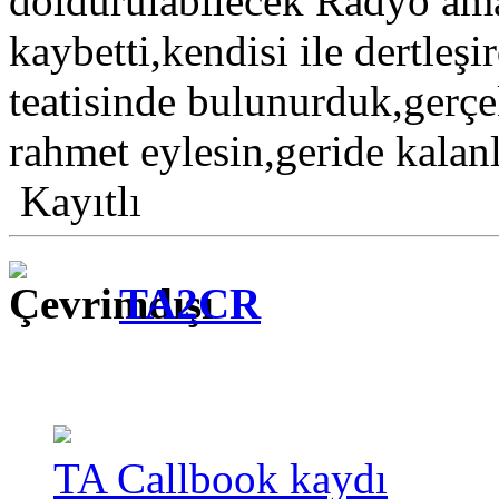
doldurulabilecek Radyo ama
kaybetti,kendisi ile dertleşi
teatisinde bulunurduk,gerç
rahmet eylesin,geride kalanl
Kayıtlı
TA2CR
TA Callbook kaydı