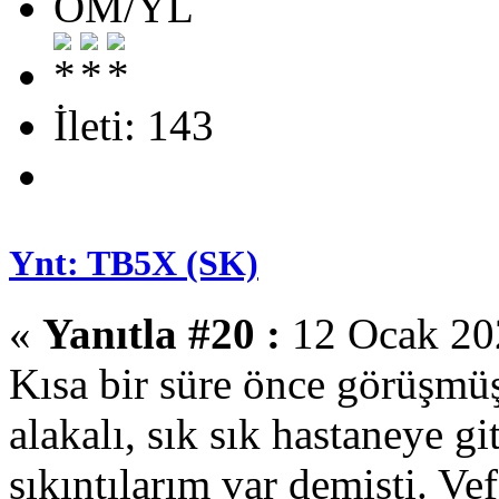
OM/YL
İleti: 143
Ynt: TB5X (SK)
«
Yanıtla #20 :
12 Ocak 202
Kısa bir süre önce görüşmüş
alakalı, sık sık hastaneye 
sıkıntılarım var demişti. Ve