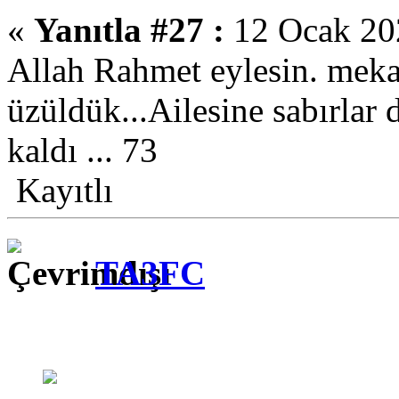
«
Yanıtla #27 :
12 Ocak 202
Allah Rahmet eylesin. meka
üzüldük...Ailesine sabırlar 
kaldı ... 73
Kayıtlı
TA3FC