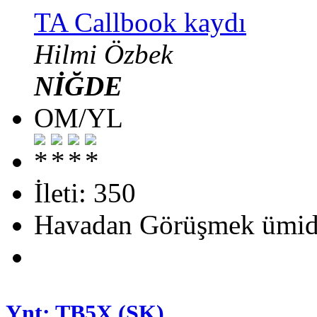
TA Callbook kaydı
Hilmi Özbek
NİĞDE
OM/YL
İleti: 350
Havadan Görüşmek ümid
Ynt: TB5X (SK)