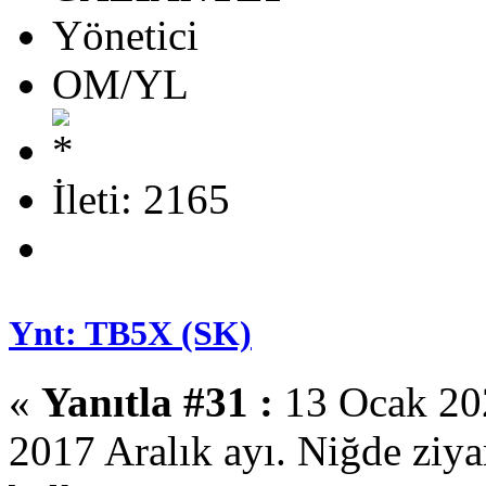
Yönetici
OM/YL
İleti: 2165
Ynt: TB5X (SK)
«
Yanıtla #31 :
13 Ocak 202
2017 Aralık ayı. Niğde ziya