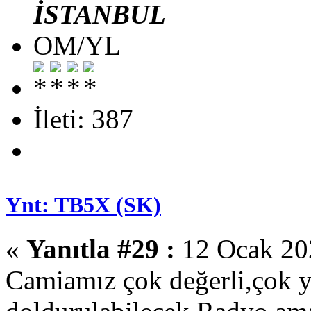
İSTANBUL
OM/YL
İleti: 387
Ynt: TB5X (SK)
«
Yanıtla #29 :
12 Ocak 202
Camiamız çok değerli,çok y