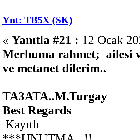
Ynt: TB5X (SK)
«
Yanıtla #21 :
12 Ocak 202
Merhuma rahmet; ailesi ve
ve metanet dilerim..
TA3ATA..M.Turgay
Best Regards
Kayıtlı
***UNUTMA...!!