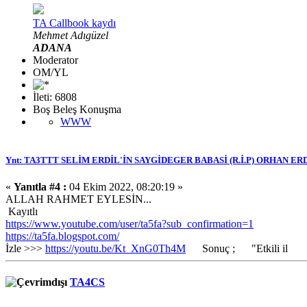
TA Callbook kaydı
Mehmet Adıgüzel
ADANA
Moderator
OM/YL
İleti: 6808
Boş Beleş Konuşma
WWW
Ynt: TA3TTT SELİM ERDİL'İN SAYGİDEGER BABASİ (R.İ.P) ORHAN ER
«
Yanıtla #4 :
04 Ekim 2022, 08:20:19 »
ALLAH RAHMET EYLESİN...
Kayıtlı
https://www.youtube.com/user/ta5fa?sub_confirmation=1
https://ta5fa.blogspot.com/
İzle >>>
https://youtu.be/Kt_XnG0Th4M
Sonuç ; "Etkili il
TA4CS