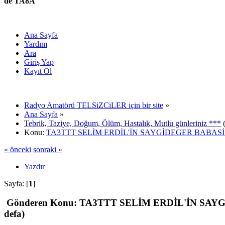
de TA8A
Ana Sayfa
Yardım
Ara
Giriş Yap
Kayıt Ol
Radyo Amatörü TELSiZCiLER için bir site
»
Ana Sayfa
»
Tebrik, Taziye, Doğum, Ölüm, Hastalık, Mutlu günleriniz ***
(
Konu:
TA3TTT SELİM ERDİL'İN SAYGİDEGER BABASİ 
« önceki
sonraki »
Yazdır
Sayfa: [
1
]
Gönderen
Konu: TA3TTT SELİM ERDİL'İN SAYGİ
defa)