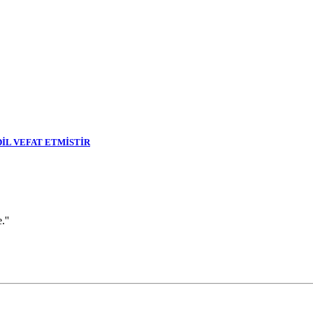
DİL VEFAT ETMİSTİR
''