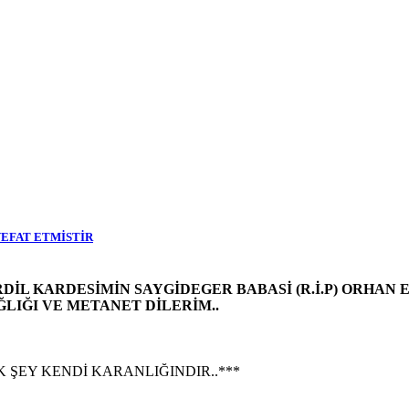
VEFAT ETMİSTİR
İL KARDESİMİN SAYGİDEGER BABASİ (R.İ.P) ORHAN E
IĞI VE METANET DİLERİM..
 ŞEY KENDİ KARANLIĞINDIR..***