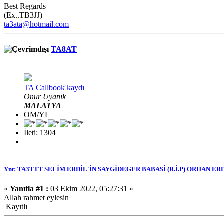
Best Regards
(Ex..TB3JJ)
ta3ata@hotmail.com
TA8AT
TA Callbook kaydı
Onur Uyanık
MALATYA
OM/YL
İleti: 1304
Ynt: TA3TTT SELİM ERDİL'İN SAYGİDEGER BABASİ (R.İ.P) ORHAN ER
«
Yanıtla #1 :
03 Ekim 2022, 05:27:31 »
Allah rahmet eylesin
Kayıtlı