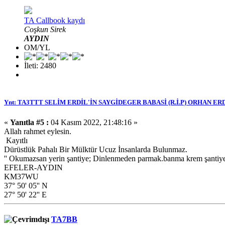
TA Callbook kaydı
Coşkun Sirek
AYDIN
OM/YL
İleti: 2480
Ynt: TA3TTT SELİM ERDİL'İN SAYGİDEGER BABASİ (R.İ.P) ORHAN ER
«
Yanıtla #5 :
04 Kasım 2022, 21:48:16 »
Allah rahmet eylesin.
Kayıtlı
Dürüstlük Pahalı Bir Mülktür Ucuz İnsanlarda Bulunmaz.
'' Okumazsan yerin şantiye; Dinlenmeden parmak.banma krem şantiye.
EFELER-AYDIN
KM37WU
37° 50' 05'' N
27° 50' 22'' E
TA7BB