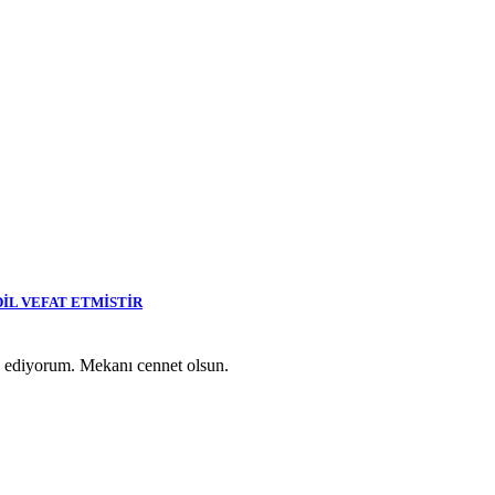
DİL VEFAT ETMİSTİR
z ediyorum. Mekanı cennet olsun.