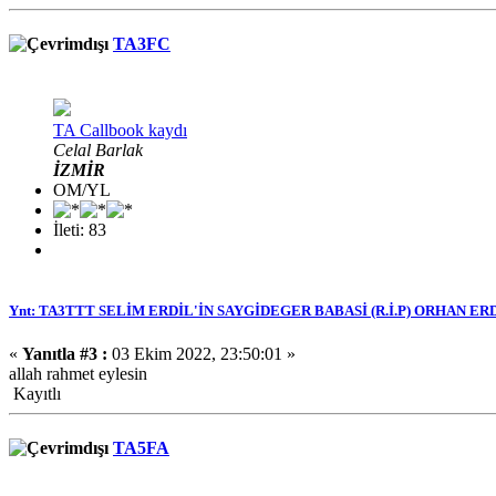
TA3FC
TA Callbook kaydı
Celal Barlak
İZMİR
OM/YL
İleti: 83
Ynt: TA3TTT SELİM ERDİL'İN SAYGİDEGER BABASİ (R.İ.P) ORHAN ER
«
Yanıtla #3 :
03 Ekim 2022, 23:50:01 »
allah rahmet eylesin
Kayıtlı
TA5FA