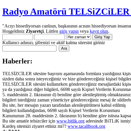
Radyo Amatörü TELSiZCiLER iç
"Acıyı hissediyorsan canlısın, başkasının acısını hissediyorsan insansı
Hoşgeldiniz
Ziyaretçi
. Lütfen
giriş yapın
veya
kayıt olun
.
Kullanıcı adınızı, şifrenizi ve aktif kalma süresini giriniz
Haberler:
TELSİZCİLER sitesine başvuru aşamasında formlara yazdığınız kişisel 
sizden daha sonra isteyeceğimiz ve bize göndereceğiniz kişisel bilgiler
TELSİZCİLER sitesini kullanırken göndereceğiniz mesajlardaki kişisel 
ya da yazdığınız diğer bilgileri, 6698 sayılı Kişisel Verilerin Korun
5. maddesinin 2. fıkrasının d) bendine göre alenileştirmiş olmaktasınız.
bilgileri istediğiniz zaman yöneticiye göndereceğiniz mesaj ile sildirebi
Bu site, her mesajın yazarı tarafından alenileştirilmesi kabul edilmiş
bilgileri kullandığından, 6698 sayılı Kişisel Verilerin Korunması
Kanununun 28. maddesinin 2. fıkrasının b) bendine göre istisna kaps
Bu site amatör telsizciler için
www.bitlik.org
adresinde BiTLiK ismiyl
Kardeş sitemizi ziyaret ettiniz mi??
www.tacallbook.org