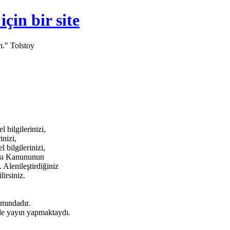
in bir site
n." Tolstoy
bilgilerinizi,
inizi,
bilgilerinizi,
ması Kanununun
 Alenileştirdiğiniz
lirsiniz.
amındadır.
e yayın yapmaktaydı.