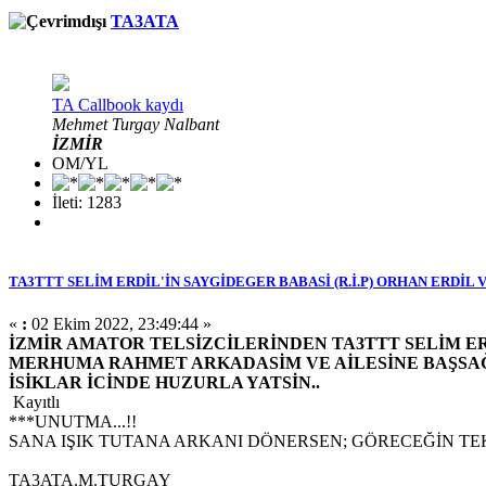
TA3ATA
TA Callbook kaydı
Mehmet Turgay Nalbant
İZMİR
OM/YL
İleti: 1283
TA3TTT SELİM ERDİL'İN SAYGİDEGER BABASİ (R.İ.P) ORHAN ERDİL 
«
:
02 Ekim 2022, 23:49:44 »
İZMİR AMATOR TELSİZCİLERİNDEN TA3TTT SELİM ERD
MERHUMA RAHMET ARKADASİM VE AİLESİNE BAŞSAĞL
İSİKLAR İCİNDE HUZURLA YATSİN..
Kayıtlı
***UNUTMA...!!
SANA IŞIK TUTANA ARKANI DÖNERSEN; GÖRECEĞİN TEK
TA3ATA.M.TURGAY