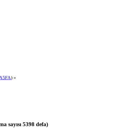
A5FA
) »
sayısı 5398 defa)