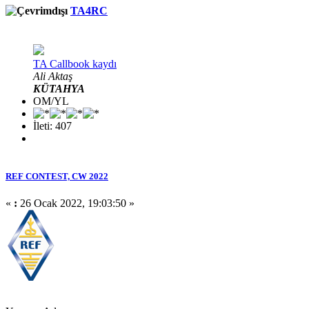
TA4RC
TA Callbook kaydı
Ali Aktaş
KÜTAHYA
OM/YL
İleti: 407
REF CONTEST, CW 2022
«
:
26 Ocak 2022, 19:03:50 »