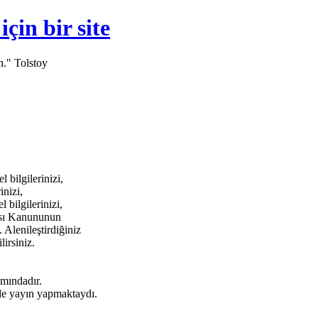
in bir site
n." Tolstoy
bilgilerinizi,
inizi,
bilgilerinizi,
ması Kanununun
 Alenileştirdiğiniz
lirsiniz.
amındadır.
e yayın yapmaktaydı.