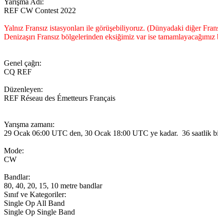
Yarışma Adı:
REF CW Contest 2022
Yalnız Fransız istasyonları ile görüşebiliyoruz. (Dünyadaki diğer Frans
Denizaşırı Fransız bölgelerinden eksiğimiz var ise tamamlayacağımız b
Genel çağrı:
CQ REF
Düzenleyen:
REF Réseau des Émetteurs Français
Yarışma zamanı:
29 Ocak 06:00 UTC den, 30 Ocak 18:00 UTC ye kadar. 36 saatlik bir
Mode:
CW
Bandlar:
80, 40, 20, 15, 10 metre bandlar
Sınıf ve Kategoriler:
Single Op All Band
Single Op Single Band