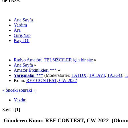
de TA8A
Ana Sayfa
Yardım
Ara
Giriş Yap
Kayıt Ol
Radyo Amatörü TELSiZCiLER için bir site
»
Ana Sayfa
»
Amatör Etkinlikleri ***
»
Yarışmalar ***
(Moderatörler:
TA1DX
,
TA1AVI
,
TA3GO
,
T
Konu:
REF CONTEST, CW 2022
« önceki
sonraki »
Yazdır
Sayfa: [
1
]
Gönderen
Konu: REF CONTEST, CW 2022 (Okunma 