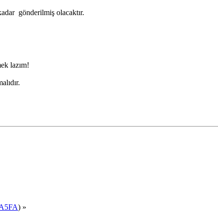
dar gönderilmiş olacaktır.
mek lazım!
alıdır.
A5FA
) »