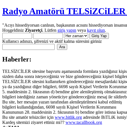
Radyo Amatörü TELSiZCiLER iç
"Acıyı hissediyorsan canlısın, başkasının acısını hissediyorsan insansı
Hoşgeldiniz
Ziyaretçi
. Lütfen
giriş yapın
veya
kayıt olun
.
Kullanıcı adınızı, şifrenizi ve aktif kalma süresini giriniz
Haberler:
TELSİZCİLER sitesine başvuru aşamasında formlara yazdığınız kişisel 
sizden daha sonra isteyeceğimiz ve bize göndereceğiniz kişisel bilgiler
TELSİZCİLER sitesini kullanırken göndereceğiniz mesajlardaki kişisel 
ya da yazdığınız diğer bilgileri, 6698 sayılı Kişisel Verilerin Korun
5. maddesinin 2. fıkrasının d) bendine göre alenileştirmiş olmaktasınız.
bilgileri istediğiniz zaman yöneticiye göndereceğiniz mesaj ile sildirebi
Bu site, her mesajın yazarı tarafından alenileştirilmesi kabul edilmiş
bilgileri kullandığından, 6698 sayılı Kişisel Verilerin Korunması
Kanununun 28. maddesinin 2. fıkrasının b) bendine göre istisna kaps
Bu site amatör telsizciler için
www.bitlik.org
adresinde BiTLiK ismiyl
Kardeş sitemizi ziyaret ettiniz mi??
www.tacallbook.org