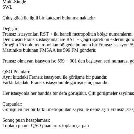
Multi-Single
SWL
Çıkış gücü ile ilgili bir kategori bulunmamaktadır.
Değişim:
Fransız istasyonları RST + iki haneli metropolitan bölge numaralarını 
Deniz aşırı Fransız istasyonlar ise RST + Çağrı işareti ön eklerini gön
Örneğin 75 nolu metropolitan bölgede bulunan bir Fransız istasyon 59
Martinikte bulunan FM5AA ise 599 FM gönderir.
Fransız olmayan istasyon ise 599 + 001 den başlayan seri numarası gö
QSO Puanları:
Aynı kıtadaki Fransız istasyonu ile görüşme bir puandır.
Farklı kıtadaki Fransız istasyonu ile görüşme üç puandır.
Her istasyonla her bandda bir defa görüşülür. Çift görüşmeler sayılma
Çarpanlar:
Görüşülen her bir farklı metropolitan sayısı ile deniz aşırı Fransız ista
Sonuç puan hesaplaması:
Toplam puan= QSO puanları x toplam çarpan