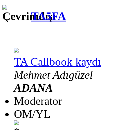
TA5FA
TA Callbook kaydı
Mehmet Adıgüzel
ADANA
Moderator
OM/YL