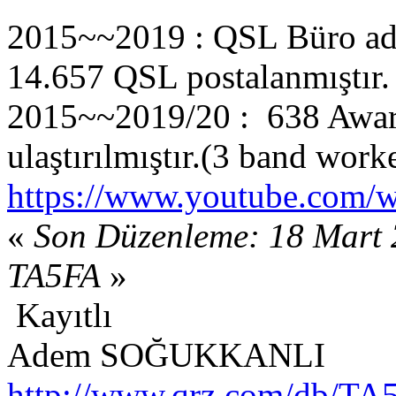
2015~~2019 : QSL Büro adr
14.657 QSL postalanmıştır.
2015~~2019/20 : 638 Awar
ulaştırılmıştır.(3 band wor
https://www.youtube.com/
«
Son Düzenleme: 18 Mart 
TA5FA
»
Kayıtlı
Adem SOĞUKKANLI
http://www.qrz.com/db/TA