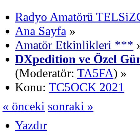
Radyo Amatörü TELSiZCi
Ana Sayfa
»
Amatör Etkinlikleri ***
DXpedition ve Özel Gün
(Moderatör:
TA5FA
) »
Konu:
TC5OCK 2021
« önceki
sonraki »
Yazdır