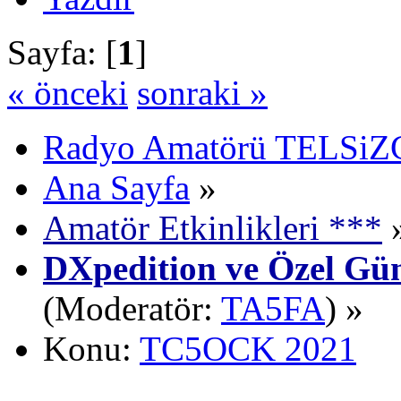
Sayfa: [
1
]
« önceki
sonraki »
Radyo Amatörü TELSiZCi
Ana Sayfa
»
Amatör Etkinlikleri ***
DXpedition ve Özel Gün
(Moderatör:
TA5FA
) »
Konu:
TC5OCK 2021