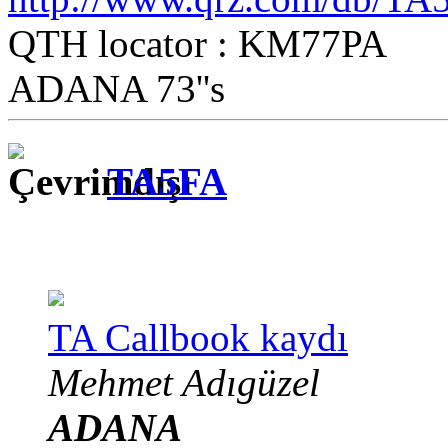
QTH locator : KM77PA
ADANA 73''s
TA5FA
TA Callbook kaydı
Mehmet Adıgüzel
ADANA