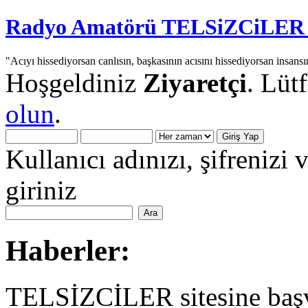
Radyo Amatörü TELSiZCiLER iç
"Acıyı hissediyorsan canlısın, başkasının acısını hissediyorsan insansı
Hoşgeldiniz
Ziyaretçi
. Lüt
olun
.
Kullanıcı adınızı, şifrenizi 
giriniz
Haberler:
TELSİZCİLER sitesine başv