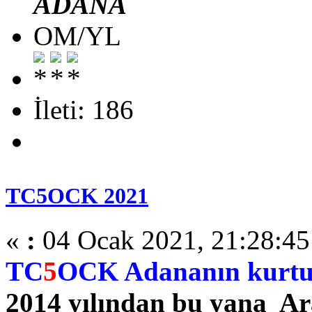
ADANA
OM/YL
İleti: 186
TC5OCK 2021
«
:
04 Ocak 2021, 21:28:45
TC
5
OCK Adananın kurtu
2014 yılından bu yana Ara