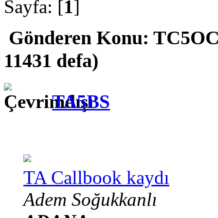
Sayfa: [
1
]
Gönderen
Konu: TC5OCK
11431 defa)
TA5BS
TA Callbook kaydı
Adem Soğukkanlı