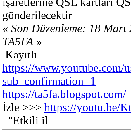
işaretlerine QSL kartları Q
gönderi
lecektir
«
Son Düzenleme: 18 Mart 
TA5FA
»
Kayıtlı
https://www.youtube.com/us
sub_confirmation=1
https://ta5fa.blogspot.com/
İzle >>>
https://youtu.be
"Etkili il