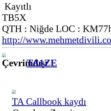
Kayıtlı
TB5X
QTH : Niğde LOC : KM77h
http://www.mehmetdivili.c
TA1ZE
TA Callbook kaydı