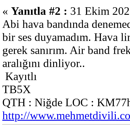
«
Yanıtla #2 :
31 Ekim 2020
Abi hava bandında deneme
bir ses duyamadım. Hava li
gerek sanırım. Air band fre
aralığını dinliyor..
Kayıtlı
TB5X
QTH : Niğde LOC : KM77h
http://www.mehmetdivili.c