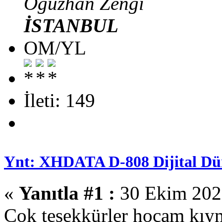
Oguzhan Zengi
İSTANBUL
OM/YL
İleti: 149
Ynt: XHDATA D-808 Dijital Dün
«
Yanıtla #1 :
30 Ekim 2020
Çok teşekkürler hocam kıym