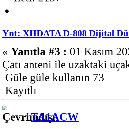
Ynt: XHDATA D-808 Dijital Dün
«
Yanıtla #3 :
01 Kasım 202
Çatı anteni ile uzaktaki uçak
Güle güle kullanın 73
Kayıtlı
TA1ACW