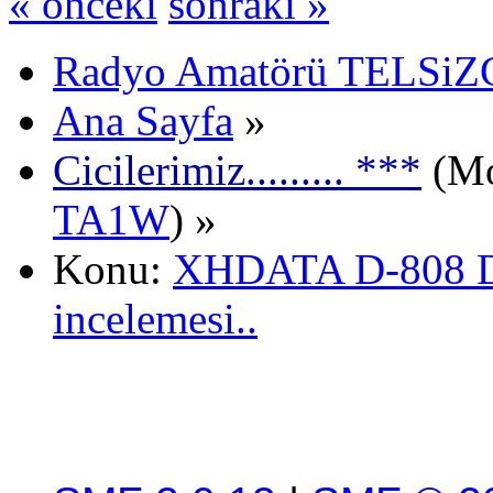
« önceki
sonraki »
Radyo Amatörü TELSiZCi
Ana Sayfa
»
Cicilerimiz......... ***
(Mo
TA1W
) »
Konu:
XHDATA D-808 Di
incelemesi..