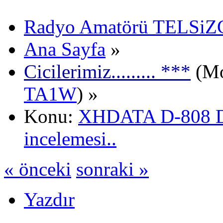
Radyo Amatörü TELSiZCi
Ana Sayfa
»
Cicilerimiz......... ***
(Mo
TA1W
) »
Konu:
XHDATA D-808 Di
incelemesi..
« önceki
sonraki »
Yazdır