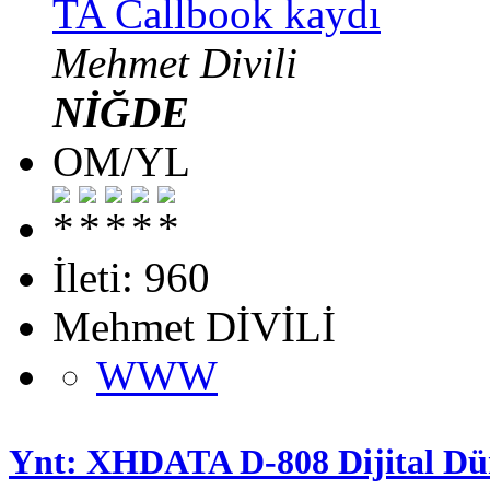
TA Callbook kaydı
Mehmet Divili
NİĞDE
OM/YL
İleti: 960
Mehmet DİVİLİ
WWW
Ynt: XHDATA D-808 Dijital Dün