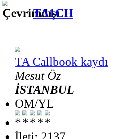
TA1CH
TA Callbook kaydı
Mesut Öz
İSTANBUL
OM/YL
İleti: 2137