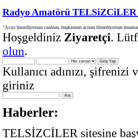
Radyo Amatörü TELSiZCiLER iç
"Acıyı hissediyorsan canlısın, başkasının acısını hissediyorsan insansı
Hoşgeldiniz
Ziyaretçi
. Lüt
olun
.
Kullanıcı adınızı, şifrenizi 
giriniz
Haberler:
TELSİZCİLER sitesine başv