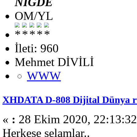
NİĞDE
OM/YL
İleti: 960
Mehmet DİVİLİ
WWW
XHDATA D-808 Dijital Dünya ra
«
:
28 Ekim 2020, 22:13:32
Herkese selamlar..