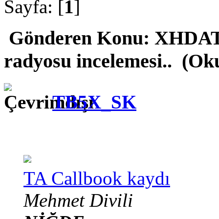
Sayfa: [
1
]
Gönderen
Konu: XHDATA
radyosu incelemesi.. (Ok
TB5X_SK
TA Callbook kaydı
Mehmet Divili