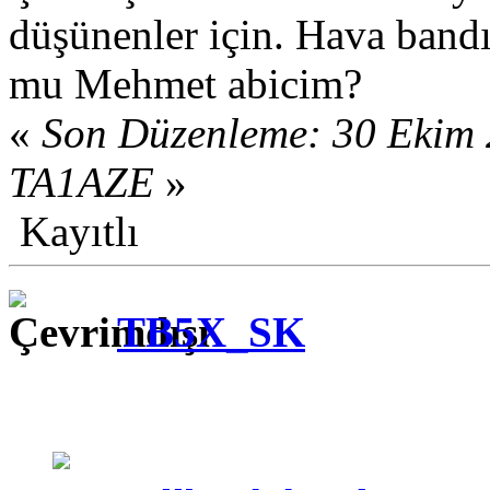
düşünenler için. Hava band
mu Mehmet abicim?
«
Son Düzenleme: 30 Ekim 
TA1AZE
»
Kayıtlı
TB5X_SK