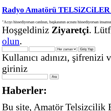
Radyo Amatörü TELSiZCiLER iç
"Acıyı hissediyorsan canlısın, başkasının acısını hissediyorsan insansı
Hoşgeldiniz
Ziyaretçi
. Lüt
olun
.
Kullanıcı adınızı, şifrenizi 
giriniz
Haberler:
Bu site, Amatör Telsizcilik