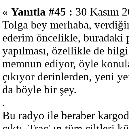
«
Yanıtla #45 :
30 Kasım 20
Tolga bey merhaba, verdiğini
ederim öncelikle, buradaki
yapılması, özellikle de bilg
memnun ediyor, öyle konula
çıkıyor derinlerden, yeni ye
da böyle bir şey.
.
Bu radyo ile beraber kargod
çıktı. Trac' ın tüm ciltleri