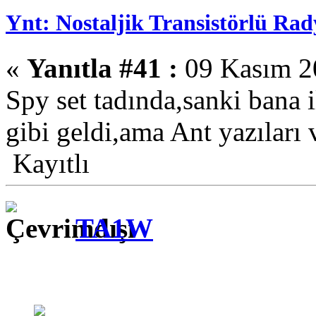
Ynt: Nostaljik Transistörlü Rad
«
Yanıtla #41 :
09 Kasım 20
Spy set tadında,sanki bana i
gibi geldi,ama Ant yazıları v
Kayıtlı
TA1W