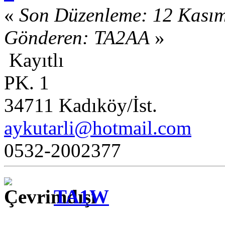
«
Son Düzenleme: 12 Kasım
Gönderen: TA2AA
»
Kayıtlı
PK. 1
34711 Kadıköy/İst.
aykutarli@hotmail.com
0532-2002377
TA1W