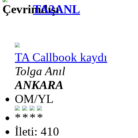
TA2ANL
TA Callbook kaydı
Tolga Anıl
ANKARA
OM/YL
İleti: 410