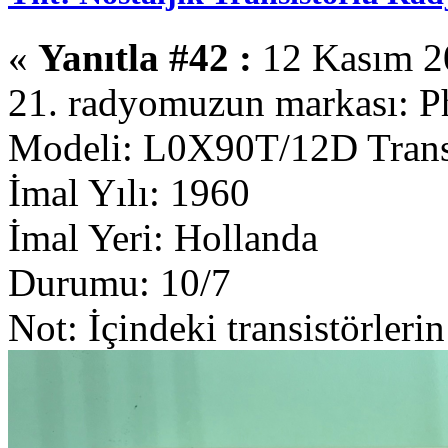
«
Yanıtla #42 :
12 Kasım 20
21. radyomuzun markası: Ph
Modeli: L0X90T/12D Trans
İmal Yılı: 1960
İmal Yeri: Hollanda
Durumu: 10/7
Not: İçindeki transistörlerin