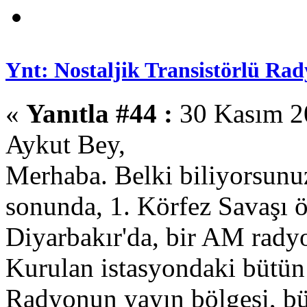
Ynt: Nostaljik Transistörlü Rad
«
Yanıtla #44 :
30 Kasım 20
Aykut Bey,
Merhaba. Belki biliyorsunuzd
sonunda, 1. Körfez Savaşı ö
Diyarbakır'da, bir AM radyo
Kurulan istasyondaki bütün 
Radyonun yayın bölgesi, bü