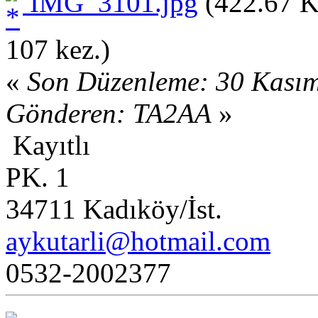
IMG_3101.jpg
(422.67 K
107 kez.)
«
Son Düzenleme: 30 Kasım
Gönderen: TA2AA
»
Kayıtlı
PK. 1
34711 Kadıköy/İst.
aykutarli@hotmail.com
0532-2002377