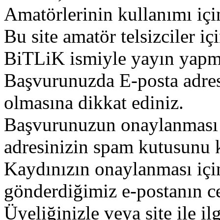
Amatörlerinin kullanımı içi
Bu site amatör telsizciler iç
BiTLiK ismiyle yayın yapm
Başvurunuzda E-posta adres
olmasına dikkat ediniz.
Başvurunuzun onaylanması g
adresinizin spam kutusunu k
Kaydınızın onaylanması içi
gönderdiğimiz e-postanın c
Üyeliğinizle veya site ile il