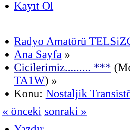
Kayıt Ol
Radyo Amatörü TELSiZCi
Ana Sayfa
»
Cicilerimiz......... ***
(Mo
TA1W
) »
Konu:
Nostaljik Transist
« önceki
sonraki »
Yazdır