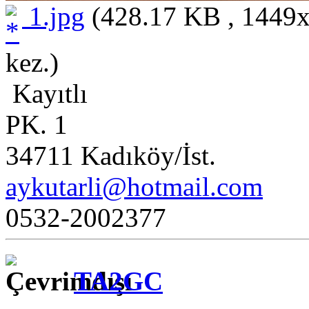
1.jpg
(428.17 KB , 1449x
kez.)
Kayıtlı
PK. 1
34711 Kadıköy/İst.
aykutarli@hotmail.com
0532-2002377
TA2GC