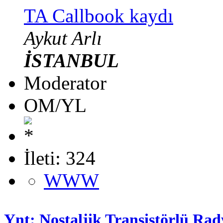
TA Callbook kaydı
Aykut Arlı
İSTANBUL
Moderator
OM/YL
İleti: 324
WWW
Ynt: Nostaljik Transistörlü Rad