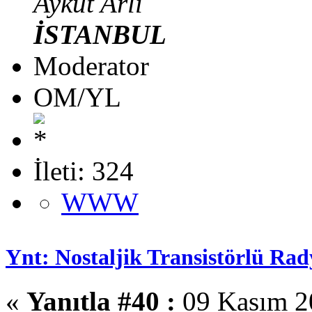
Aykut Arlı
İSTANBUL
Moderator
OM/YL
İleti: 324
WWW
Ynt: Nostaljik Transistörlü Rad
«
Yanıtla #40 :
09 Kasım 20