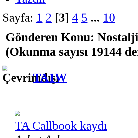
Sayfa:
1
2
[
3
]
4
5
...
10
Gönderen
Konu: Nostalji
(Okunma sayısı 19144 de
TA1W
TA Callbook kaydı