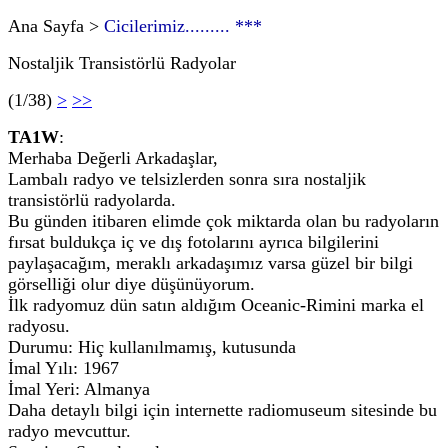
Ana Sayfa >
Cicilerimiz......... ***
Nostaljik Transistörlü Radyolar
(1/38)
>
>>
TA1W
:
Merhaba Değerli Arkadaşlar,
Lambalı radyo ve telsizlerden sonra sıra nostaljik
transistörlü radyolarda.
Bu günden itibaren elimde çok miktarda olan bu radyoların
fırsat buldukça iç ve dış fotolarını ayrıca bilgilerini
paylaşacağım, meraklı arkadaşımız varsa güzel bir bilgi
görselliği olur diye düşünüyorum.
İlk radyomuz dün satın aldığım Oceanic-Rimini marka el
radyosu.
Durumu: Hiç kullanılmamış, kutusunda
İmal Yılı: 1967
İmal Yeri: Almanya
Daha detaylı bilgi için internette radiomuseum sitesinde bu
radyo mevcuttur.