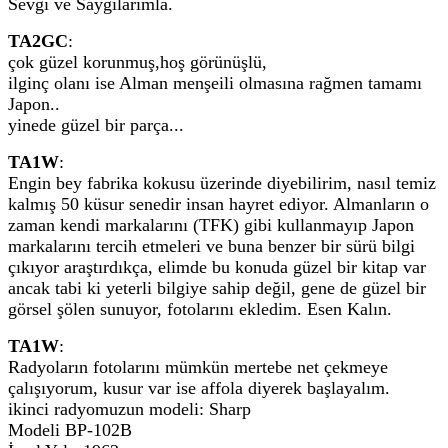
Sevgi ve Saygılarımla.
TA2GC
:
çok güzel korunmuş,hoş görünüşlü,
ilginç olanı ise Alman menşeili olmasına rağmen tamamı
Japon..
yinede güzel bir parça...
TA1W
:
Engin bey fabrika kokusu üzerinde diyebilirim, nasıl temiz
kalmış 50 küsur senedir insan hayret ediyor. Almanların o
zaman kendi markalarını (TFK) gibi kullanmayıp Japon
markalarını tercih etmeleri ve buna benzer bir sürü bilgi
çıkıyor araştırdıkça, elimde bu konuda güzel bir kitap var
ancak tabi ki yeterli bilgiye sahip değil, gene de güzel bir
görsel şölen sunuyor, fotolarını ekledim. Esen Kalın.
TA1W
:
Radyoların fotolarını mümkün mertebe net çekmeye
çalışıyorum, kusur var ise affola diyerek başlayalım.
ikinci radyomuzun modeli: Sharp
Modeli BP-102B