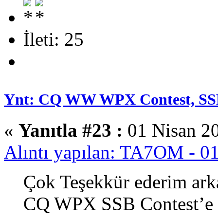
İleti: 25
Ynt: CQ WW WPX Contest, SS
«
Yanıtla #23 :
01 Nisan 20
Alıntı yapılan: TA7OM - 0
Çok Teşekkür ederim arka
CQ WPX SSB Contest’e