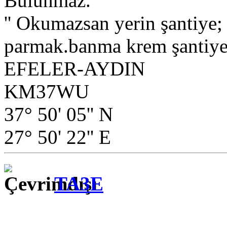
Bulunmaz.
'' Okumazsan yerin şantiye
parmak.banma krem şantiye.
EFELER-AYDIN
KM37WU
37° 50' 05'' N
27° 50' 22'' E
TA3E