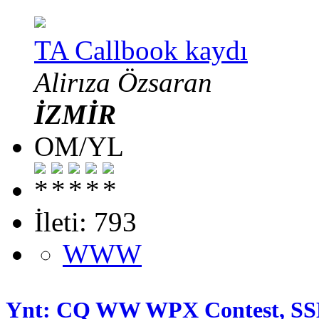
TA Callbook kaydı
Alirıza Özsaran
İZMİR
OM/YL
İleti: 793
WWW
Ynt: CQ WW WPX Contest, SS