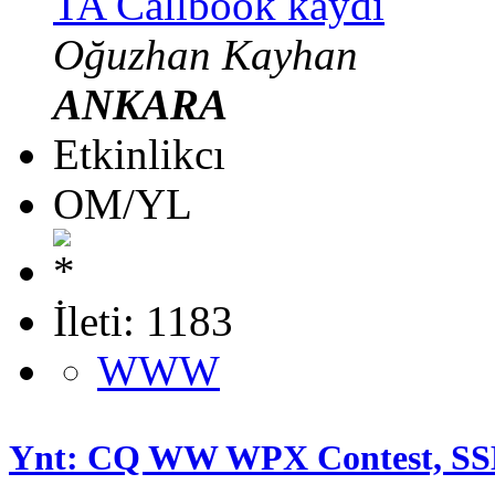
TA Callbook kaydı
Oğuzhan Kayhan
ANKARA
Etkinlikcı
OM/YL
İleti: 1183
WWW
Ynt: CQ WW WPX Contest, SS