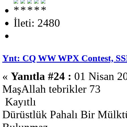
İleti: 2480
Ynt: CQ WW WPX Contest, SS
«
Yanıtla #24 :
01 Nisan 20
MaşAllah tebrikler 73
Kayıtlı
Dürüstlük Pahalı Bir Mülkt