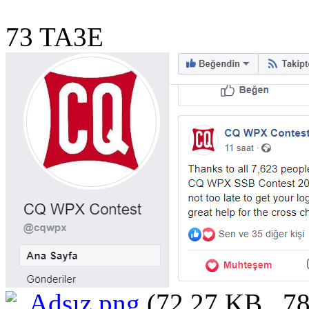
73 TA3E
Adsız.png
(72.27 KB , 78