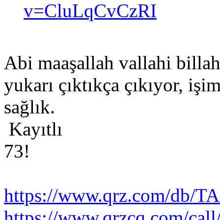
v=CluLqCvCzRI
Abi maaşallah vallahi billah
yukarı çıktıkça çıkıyor, işim
sağlık.
Kayıtlı
73!
https://www.qrz.com/db/
https://www.qrzcq.com/ca