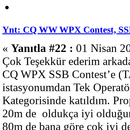
Ynt: CQ WW WPX Contest, SS
«
Yanıtla #22 :
01 Nisan 20
Çok Teşekkür ederim arkada
CQ WPX SSB Contest’e (
istasyonumdan Tek Operatö
Kategorisinde katıldım. Pro
20m de oldukça iyi olduğun
80m de bana göre çok iyi d