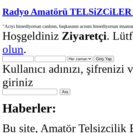
Radyo Amatörü TELSiZCiLER iç
"Acıyı hissediyorsan canlısın, başkasının acısını hissediyorsan insansı
Hoşgeldiniz
Ziyaretçi
. Lüt
olun
.
Kullanıcı adınızı, şifrenizi 
giriniz
Haberler:
Bu site, Amatör Telsizcilik