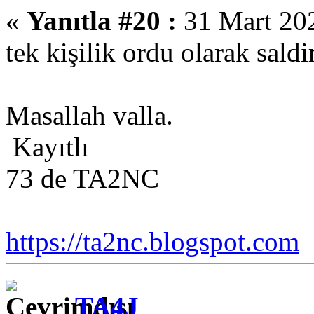
«
Yanıtla #20 :
31 Mart 202
tek kişilik ordu olarak saldi
Masallah valla.
Kayıtlı
73 de TA2NC
https://ta2nc.blogspot.com
TA4J