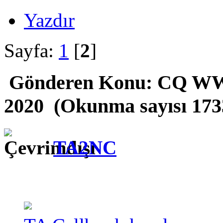
Yazdır
Sayfa:
1
[
2
]
Gönderen
Konu: CQ WW
2020 (Okunma sayısı 173
TA2NC