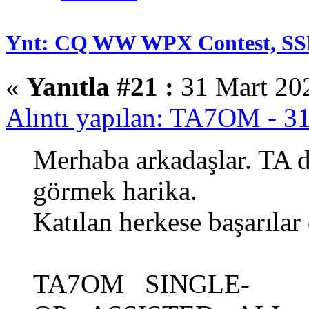
Ynt: CQ WW WPX Contest, SS
«
Yanıtla #21 :
31 Mart 202
Alıntı yapılan: TA7OM - 3
Merhaba arkadaşlar. TA da
görmek harika.
Katılan herkese başarılar
TA7OM SINGLE-