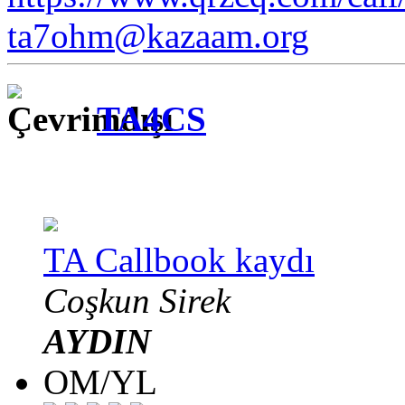
ta7ohm@kazaam.org
TA4CS
TA Callbook kaydı
Coşkun Sirek
AYDIN
OM/YL