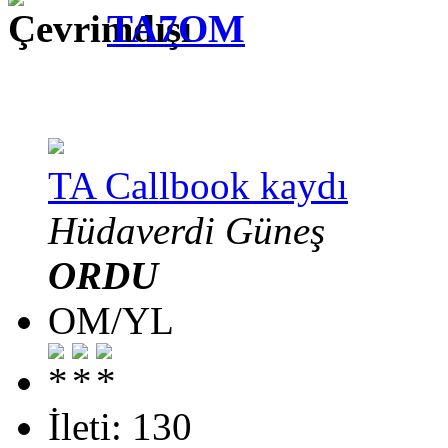
TA7OM
TA Callbook kaydı
Hüdaverdi Güneş
ORDU
OM/YL
İleti: 130