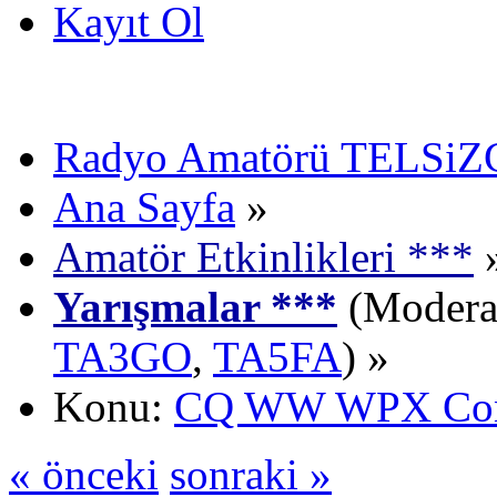
Kayıt Ol
Radyo Amatörü TELSiZCi
Ana Sayfa
»
Amatör Etkinlikleri ***
Yarışmalar ***
(Moderat
TA3GO
,
TA5FA
) »
Konu:
CQ WW WPX Cont
« önceki
sonraki »