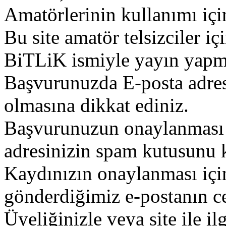
Amatörlerinin kullanımı içi
Bu site amatör telsizciler iç
BiTLiK ismiyle yayın yapm
Başvurunuzda E-posta adres
olmasına dikkat ediniz.
Başvurunuzun onaylanması g
adresinizin spam kutusunu k
Kaydınızın onaylanması içi
gönderdiğimiz e-postanın c
Üyeliğinizle veya site ile il