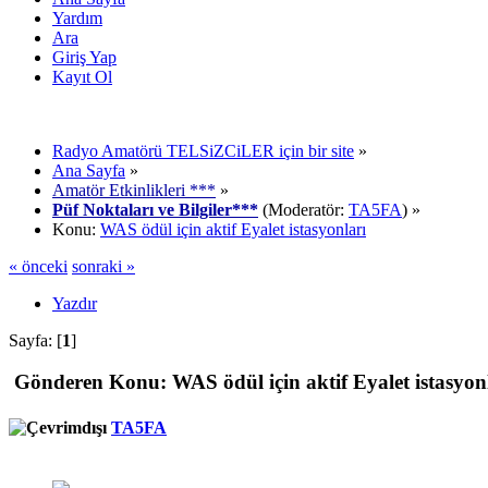
Yardım
Ara
Giriş Yap
Kayıt Ol
Radyo Amatörü TELSiZCiLER için bir site
»
Ana Sayfa
»
Amatör Etkinlikleri ***
»
Püf Noktaları ve Bilgiler***
(Moderatör:
TA5FA
) »
Konu:
WAS ödül için aktif Eyalet istasyonları
« önceki
sonraki »
Yazdır
Sayfa: [
1
]
Gönderen
Konu: WAS ödül için aktif Eyalet istasyon
TA5FA