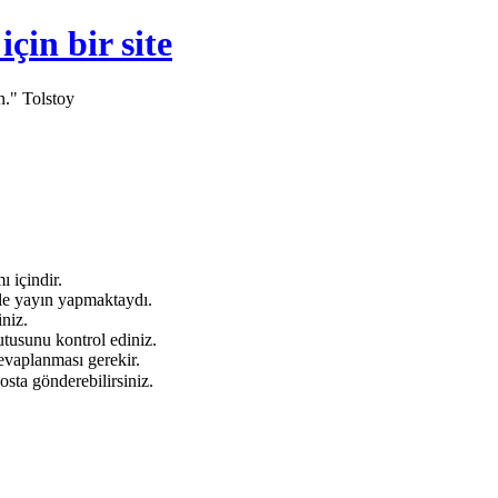
in bir site
n." Tolstoy
 içindir.
e yayın yapmaktaydı.
niz.
tusunu kontrol ediniz.
evaplanması gerekir.
osta gönderebilirsiniz.