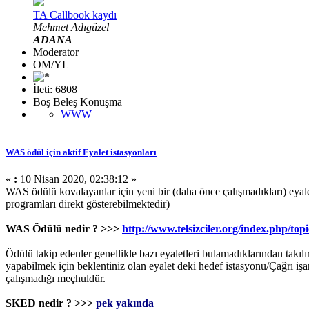
TA Callbook kaydı
Mehmet Adıgüzel
ADANA
Moderator
OM/YL
İleti: 6808
Boş Beleş Konuşma
WWW
WAS ödül için aktif Eyalet istasyonları
«
:
10 Nisan 2020, 02:38:12 »
WAS ödülü kovalayanlar için yeni bir (daha önce çalışmadıkları) eya
programları direkt gösterebilmektedir)
WAS Ödülü nedir ? >>>
http://www.telsizciler.org/index.php/t
Ödülü takip edenler genellikle bazı eyaletleri bulamadıklarından takı
yapabilmek için beklentiniz olan eyalet deki hedef istasyonu/Çağrı iş
çalışmadığı meçhuldür.
SKED nedir ? >>>
pek yakında