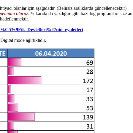
htiyacı olanlar için aşağıdadır. (Belirsiz aralıklarda güncellenecektir)
n memnun oluruz.
Yukarıda da yazdığım gibi bazı log programları size anl
 hedeflenmektir.
rle%C5%9Fik_Devletleri%27nin_eyaletleri
Digital mode ağırlıklıdır.