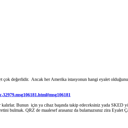
let çok değerlidir. Ancak her Amerika istasyonun hangi eyalet olduğu
opic,32979.msg106181.html#msg106181
lır kalırlar. Bunun için ya cihaz başında takip edeceksiniz yada SKED 
aretini bulmak. QRZ de maalesef arasanız da bulamazsınız zira Eyalet Çağ