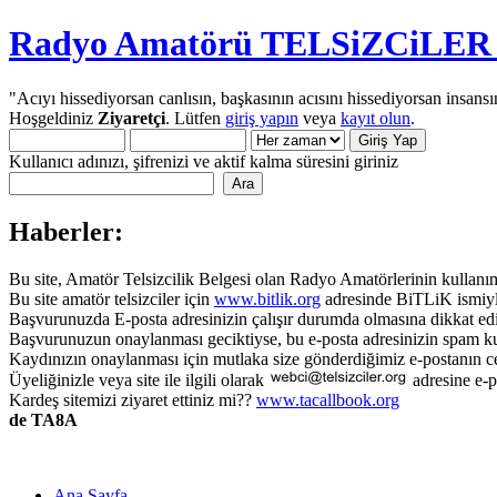
Radyo Amatörü TELSiZCiLER iç
"Acıyı hissediyorsan canlısın, başkasının acısını hissediyorsan insansı
Hoşgeldiniz
Ziyaretçi
. Lütfen
giriş yapın
veya
kayıt olun
.
Kullanıcı adınızı, şifrenizi ve aktif kalma süresini giriniz
Haberler:
Bu site, Amatör Telsizcilik Belgesi olan Radyo Amatörlerinin kullanımı
Bu site amatör telsizciler için
www.bitlik.org
adresinde BiTLiK ismiyl
Başvurunuzda E-posta adresinizin çalışır durumda olmasına dikkat edi
Başvurunuzun onaylanması geciktiyse, bu e-posta adresinizin spam ku
Kaydınızın onaylanması için mutlaka size gönderdiğimiz e-postanın c
Üyeliğinizle veya site ile ilgili olarak
adresine e-p
Kardeş sitemizi ziyaret ettiniz mi??
www.tacallbook.org
de TA8A
Ana Sayfa