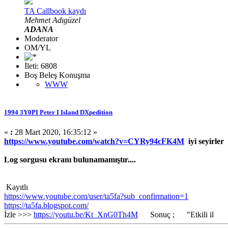
TA Callbook kaydı
Mehmet Adıgüzel
ADANA
Moderator
OM/YL
İleti: 6808
Boş Beleş Konuşma
WWW
1994 3Y0PI Peter I Island DXpedition
«
:
28 Mart 2020, 16:35:12 »
https://www.youtube.com/watch?v=CYRy94cFK4M
iyi seyirler
Log sorgusu ekranı bulunamamıştır....
Kayıtlı
https://www.youtube.com/user/ta5fa?sub_confirmation=1
https://ta5fa.blogspot.com/
İzle >>>
https://youtu.be/Kt_XnG0Th4M
Sonuç ; "Etkili il