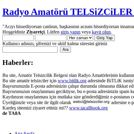
Radyo Amatörü TELSiZCiLER iç
"Acıyı hissediyorsan canlısın, başkasının acısını hissediyorsan insansı
Hoşgeldiniz
Ziyaretçi
. Lütfen
giriş yapın
veya
kayıt olun
.
Kullanıcı adınızı, şifrenizi ve aktif kalma süresini giriniz
Haberler:
Bu site, Amatör Telsizcilik Belgesi olan Radyo Amatörlerinin kullanımı
Bu site amatör telsizciler için
www.bitlik.org
adresinde BiTLiK ismiyl
Başvurunuzda E-posta adresinizin çalışır durumda olmasına dikkat edi
Başvurunuzun onaylanması geciktiyse, bu e-posta adresinizin spam ku
Kaydınızın onaylanması için mutlaka size gönderdiğimiz e-postanın c
Üyeliğinizle veya site ile ilgili olarak
adresine e-p
Kardeş sitemizi ziyaret ettiniz mi??
www.tacallbook.org
de TA8A
Ana Sayfa