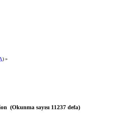
A
) »
ion (Okunma sayısı 11237 defa)