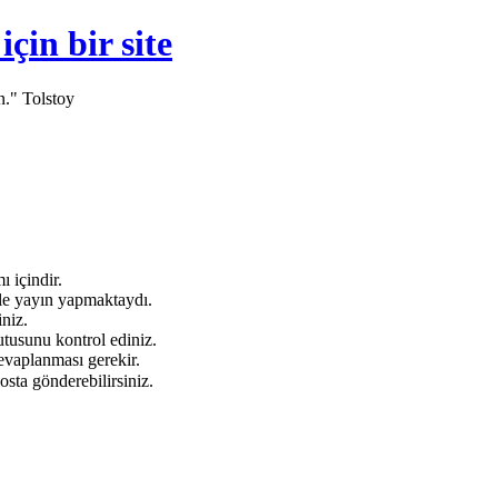
in bir site
n." Tolstoy
 içindir.
e yayın yapmaktaydı.
niz.
tusunu kontrol ediniz.
evaplanması gerekir.
osta gönderebilirsiniz.