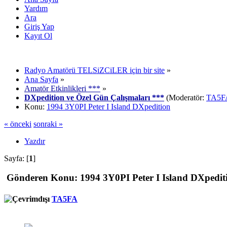
Yardım
Ara
Giriş Yap
Kayıt Ol
Radyo Amatörü TELSiZCiLER için bir site
»
Ana Sayfa
»
Amatör Etkinlikleri ***
»
DXpedition ve Özel Gün Çalışmaları ***
(Moderatör:
TA5F
Konu:
1994 3Y0PI Peter I Island DXpedition
« önceki
sonraki »
Yazdır
Sayfa: [
1
]
Gönderen
Konu: 1994 3Y0PI Peter I Island DXpedit
TA5FA