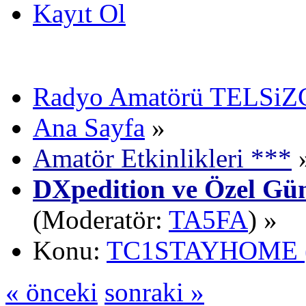
Kayıt Ol
Radyo Amatörü TELSiZCi
Ana Sayfa
»
Amatör Etkinlikleri ***
DXpedition ve Özel Gün
(Moderatör:
TA5FA
) »
Konu:
TC1STAYHOME (Evd
« önceki
sonraki »