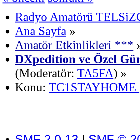
Radyo Amatörü TELSiZCi
Ana Sayfa
»
Amatör Etkinlikleri ***
DXpedition ve Özel Gün
(Moderatör:
TA5FA
) »
Konu:
TC1STAYHOME (Evd
SMF 2.0.13
|
SMF © 2