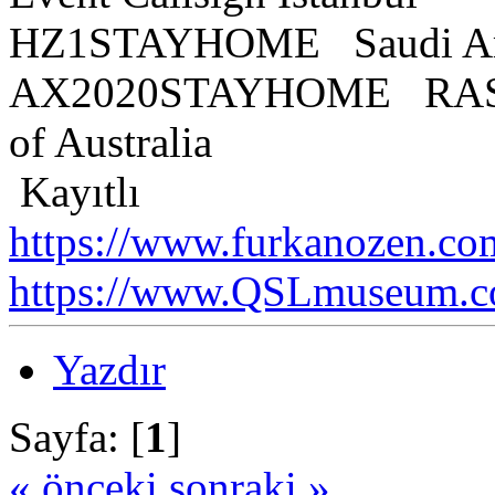
HZ1STAYHOME Saudi Amat
AX2020STAYHOME RASA R
of Australia
Kayıtlı
https://www.furkanozen.com
https://www.QSLmuseum.c
Yazdır
Sayfa: [
1
]
« önceki
sonraki »