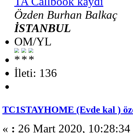
TA Callbook kaydı
Özden Burhan Balkaç
İSTANBUL
OM/YL
İleti: 136
TC1STAYHOME (Evde kal ) özel
«
:
26 Mart 2020, 10:28:34