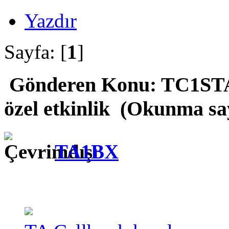
Yazdır
Sayfa: [
1
]
Gönderen
Konu: TC1STA
özel etkinlik (Okunma say
TA1BX