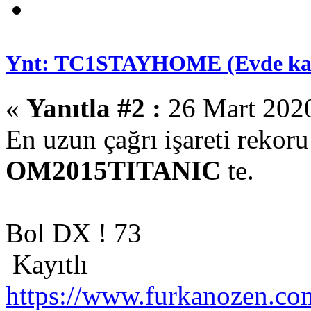
Ynt: TC1STAYHOME (Evde kal )
«
Yanıtla #2 :
26 Mart 2020
En uzun çağrı işareti rekoru
OM2015TITANIC
te.
Bol DX ! 73
Kayıtlı
https://www.furkanozen.com