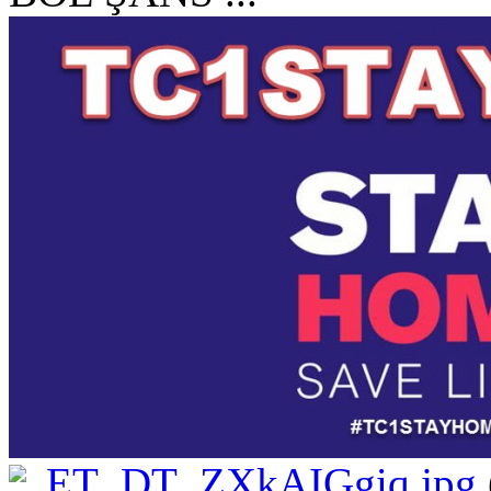
ET_DT_ZXkAIGgiq.jpg