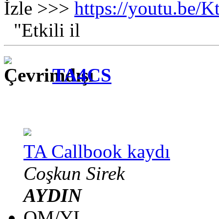
İzle >>>
https://youtu.be
"Etkili il
TA4CS
TA Callbook kaydı
Coşkun Sirek
AYDIN
OM/YL