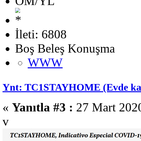
OM/YL
İleti: 6808
Boş Beleş Konuşma
WWW
Ynt: TC1STAYHOME (Evde kal )
«
Yanıtla #3 :
27 Mart 2020
v