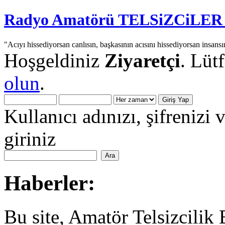
Radyo Amatörü TELSiZCiLER iç
"Acıyı hissediyorsan canlısın, başkasının acısını hissediyorsan insansı
Hoşgeldiniz
Ziyaretçi
. Lüt
olun
.
Kullanıcı adınızı, şifrenizi 
giriniz
Haberler:
Bu site, Amatör Telsizcilik