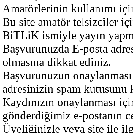
Amatörlerinin kullanımı içi
Bu site amatör telsizciler iç
BiTLiK ismiyle yayın yapm
Başvurunuzda E-posta adres
olmasına dikkat ediniz.
Başvurunuzun onaylanması g
adresinizin spam kutusunu k
Kaydınızın onaylanması içi
gönderdiğimiz e-postanın c
Üyeliğinizle veya site ile il