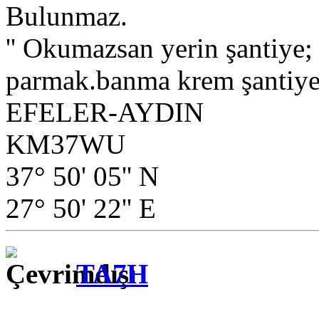
Bulunmaz.
'' Okumazsan yerin şantiye
parmak.banma krem şantiye.
EFELER-AYDIN
KM37WU
37° 50' 05'' N
27° 50' 22'' E
TA7H