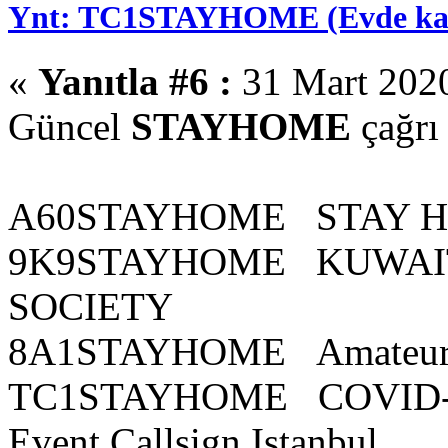
Ynt: TC1STAYHOME (Evde kal )
«
Yanıtla #6 :
31 Mart 2020
Güncel
STAYHOME
çağrı 
A60STAYHOME STAY HO
9K9STAYHOME KUWAI
SOCIETY
8A1STAYHOME Amateur R
TC1STAYHOME COVID-19 
Event Callsign Istanbul