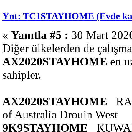
Ynt: TC1STAYHOME (Evde kal )
«
Yanıtla #5 :
30 Mart 2020
Diğer ülkelerden de çalışma
AX2020STAYHOME
en uz
sahipler.
AX2020STAYHOME
RASA
of Australia Drouin West
9K9STAYHOME
KUWAI