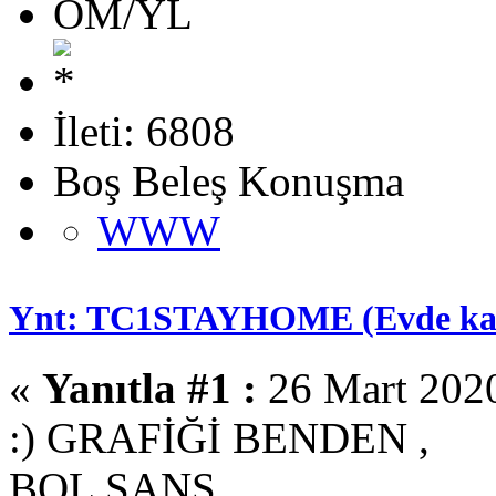
OM/YL
İleti: 6808
Boş Beleş Konuşma
WWW
Ynt: TC1STAYHOME (Evde kal )
«
Yanıtla #1 :
26 Mart 2020
:) GRAFİĞİ BENDEN ,
BOL ŞANS ...