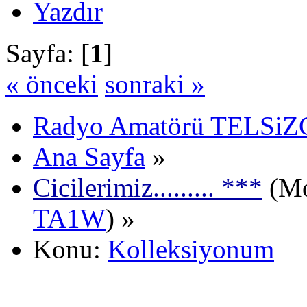
Yazdır
Sayfa: [
1
]
« önceki
sonraki »
Radyo Amatörü TELSiZCi
Ana Sayfa
»
Cicilerimiz......... ***
(Mo
TA1W
) »
Konu:
Kolleksiyonum