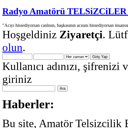
Radyo Amatörü TELSiZCiLER iç
"Acıyı hissediyorsan canlısın, başkasının acısını hissediyorsan insansı
Hoşgeldiniz
Ziyaretçi
. Lüt
olun
.
Kullanıcı adınızı, şifrenizi 
giriniz
Haberler:
Bu site, Amatör Telsizcilik