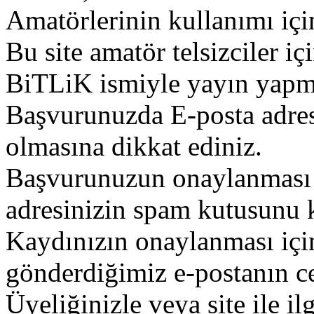
Amatörlerinin kullanımı içi
Bu site amatör telsizciler iç
BiTLiK ismiyle yayın yapm
Başvurunuzda E-posta adres
olmasına dikkat ediniz.
Başvurunuzun onaylanması g
adresinizin spam kutusunu k
Kaydınızın onaylanması içi
gönderdiğimiz e-postanın c
Üyeliğinizle veya site ile il