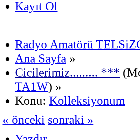
Kayıt Ol
Radyo Amatörü TELSiZCi
Ana Sayfa
»
Cicilerimiz......... ***
(Mo
TA1W
) »
Konu:
Kolleksiyonum
« önceki
sonraki »
Yazdır