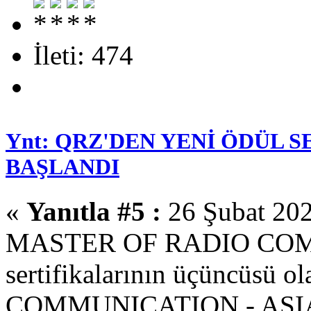
İleti: 474
Ynt: QRZ'DEN YENİ ÖDÜL 
BAŞLANDI
«
Yanıtla #5 :
26 Şubat 202
MASTER OF RADIO CO
sertifikalarının üçüncüs
COMMUNICATION - ASIA s