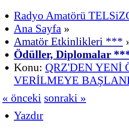
Radyo Amatörü TELSiZCi
Ana Sayfa
»
Amatör Etkinlikleri ***
Ödüller, Diplomalar **
Konu:
QRZ'DEN YENİ 
VERİLMEYE BAŞLAN
« önceki
sonraki »
Yazdır