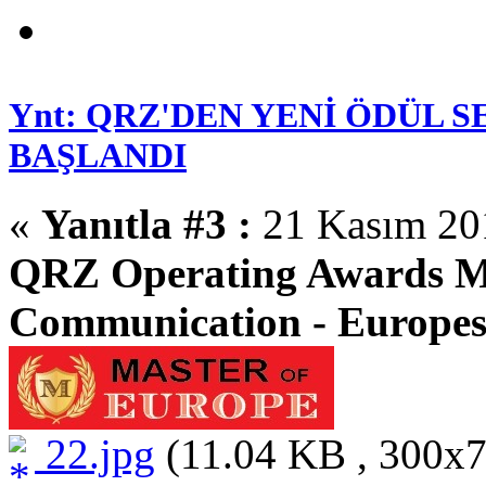
Ynt: QRZ'DEN YENİ ÖDÜL 
BAŞLANDI
«
Yanıtla #3 :
21 Kasım 201
QRZ Operating Awards Ma
Communication - Europes
22.jpg
(11.04 KB , 300x77