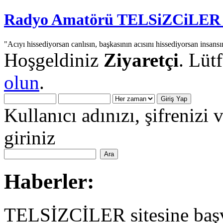
Radyo Amatörü TELSiZCiLER iç
"Acıyı hissediyorsan canlısın, başkasının acısını hissediyorsan insansı
Hoşgeldiniz
Ziyaretçi
. Lüt
olun
.
Kullanıcı adınızı, şifrenizi 
giriniz
Haberler:
TELSİZCİLER sitesine başv