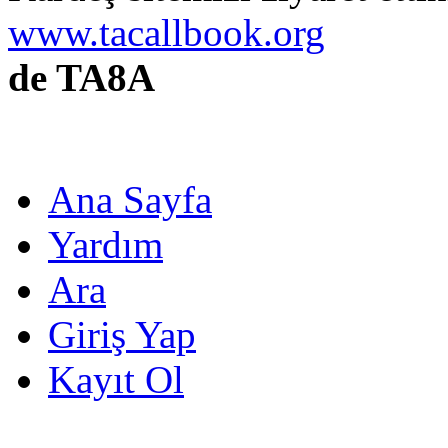
www.tacallbook.org
de TA8A
Ana Sayfa
Yardım
Ara
Giriş Yap
Kayıt Ol