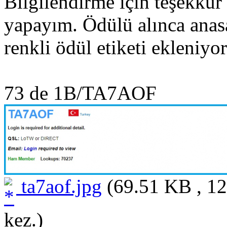
Bilgilendirme için teşekkür
yapayım. Ödülü alınca anasa
renkli ödül etiketi ekleniyor
73 de 1B/TA7AOF
ta7aof.jpg
(69.51 KB , 12
kez.)