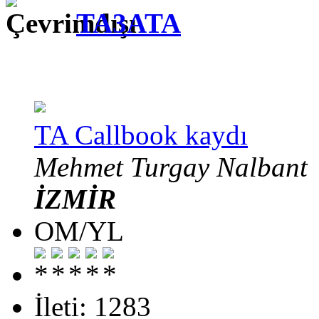
TA3ATA
TA Callbook kaydı
Mehmet Turgay Nalbant
İZMİR
OM/YL
İleti: 1283