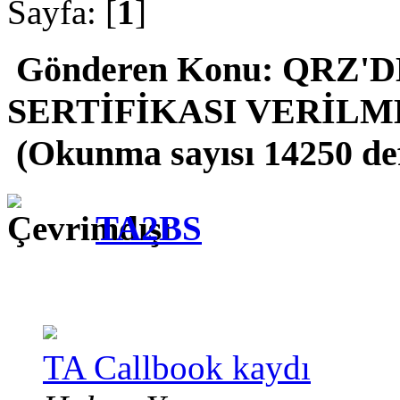
Sayfa: [
1
]
Gönderen
Konu: QRZ'
SERTİFİKASI VERİL
(Okunma sayısı 14250 de
TA2BS
TA Callbook kaydı