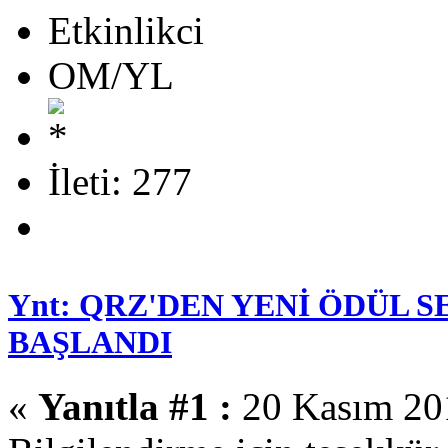
Etkinlikci
OM/YL
İleti: 277
Ynt: QRZ'DEN YENİ ÖDÜL 
BAŞLANDI
«
Yanıtla #1 :
20 Kasım 201