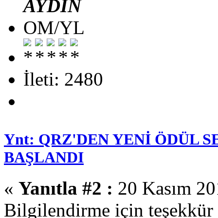
AYDIN
OM/YL
İleti: 2480
Ynt: QRZ'DEN YENİ ÖDÜL 
BAŞLANDI
«
Yanıtla #2 :
20 Kasım 201
Bilgilendirme için teşekkür