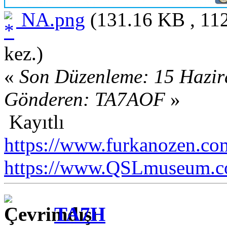
NA.png
(131.16 KB , 112
kez.)
«
Son Düzenleme: 15 Hazir
Gönderen: TA7AOF
»
Kayıtlı
https://www.furkanozen.com
https://www.QSLmuseum.c
TA7H