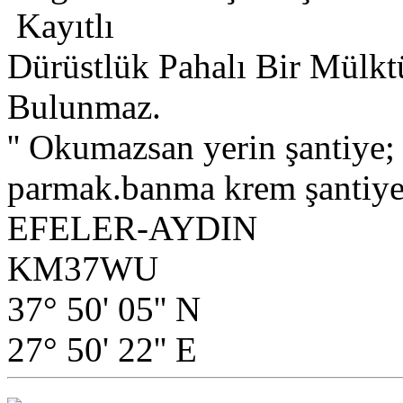
Kayıtlı
Dürüstlük Pahalı Bir Mülkt
Bulunmaz.
'' Okumazsan yerin şantiye
parmak.banma krem şantiye.
EFELER-AYDIN
KM37WU
37° 50' 05'' N
27° 50' 22'' E