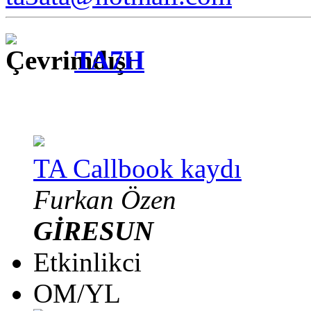
TA7H
TA Callbook kaydı
Furkan Özen
GİRESUN
Etkinlikci
OM/YL