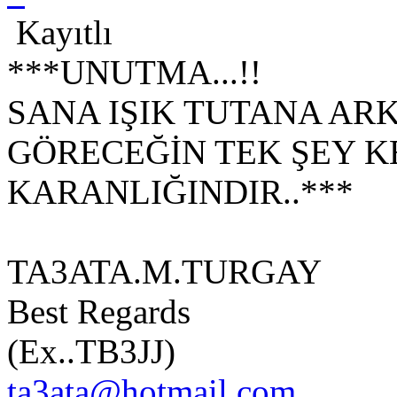
Kayıtlı
***UNUTMA...!!
SANA IŞIK TUTANA AR
GÖRECEĞİN TEK ŞEY K
KARANLIĞINDIR..***
TA3ATA.M.TURGAY
Best Regards
(Ex..TB3JJ)
ta3ata@hotmail.com