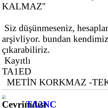
KALMAZ''
Siz düşünmeseniz, hesaplama
arşivliyor. bundan kendimiz 
çıkarabiliriz.
Kayıtlı
TA1ED
METİN KORKMAZ -TE
TA2NC