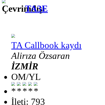
TA3E
TA Callbook kaydı
Alirıza Özsaran
İZMİR
OM/YL
İleti: 793