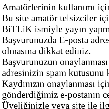
Amatörlerinin kullanımı içi
Bu site amatör telsizciler iç
BiTLiK ismiyle yayın yapm
Başvurunuzda E-posta adres
olmasına dikkat ediniz.
Başvurunuzun onaylanması g
adresinizin spam kutusunu k
Kaydınızın onaylanması içi
gönderdiğimiz e-postanın c
Üyeliğinizle veya site ile il