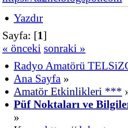
Yazdır
Sayfa: [
1
]
« önceki
sonraki »
Radyo Amatörü TELSiZCi
Ana Sayfa
»
Amatör Etkinlikleri ***
Püf Noktaları ve Bilgil
»