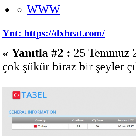
WWW
Ynt: https://dxheat.com/
«
Yanıtla #2 :
25 Temmuz 2
çok şükür biraz bir şeyler çı