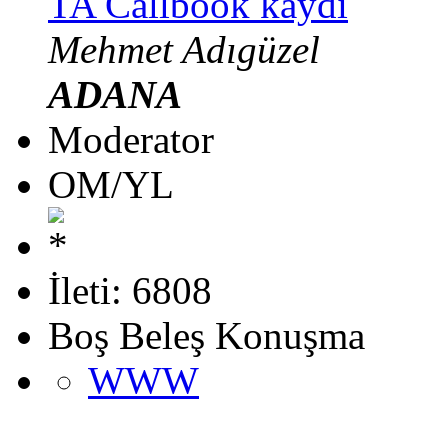
TA Callbook kaydı
Mehmet Adıgüzel
ADANA
Moderator
OM/YL
İleti: 6808
Boş Beleş Konuşma
WWW