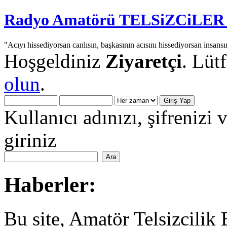
Radyo Amatörü TELSiZCiLER iç
"Acıyı hissediyorsan canlısın, başkasının acısını hissediyorsan insansı
Hoşgeldiniz
Ziyaretçi
. Lüt
olun
.
Kullanıcı adınızı, şifrenizi 
giriniz
Haberler:
Bu site, Amatör Telsizcilik