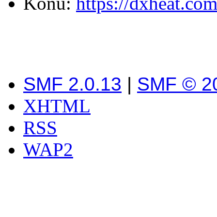
Konu:
https://dxheat.com
SMF 2.0.13
|
SMF © 2
XHTML
RSS
WAP2