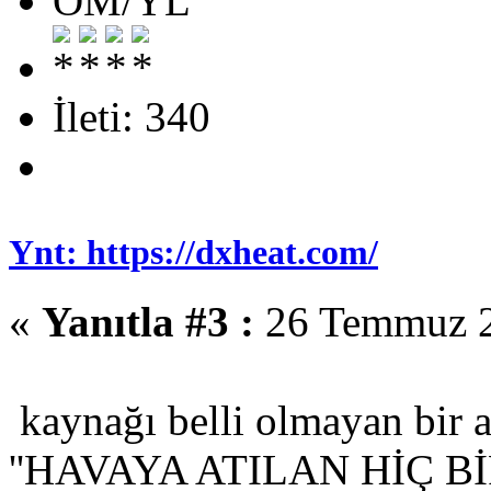
OM/YL
İleti: 340
Ynt: https://dxheat.com/
«
Yanıtla #3 :
26 Temmuz 2
kaynağı belli olmayan bir a
''HAVAYA ATILAN HİÇ B