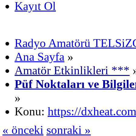
Kayıt Ol
Radyo Amatörü TELSiZCi
Ana Sayfa
»
Amatör Etkinlikleri ***
Püf Noktaları ve Bilgil
»
Konu:
https://dxheat.com
« önceki
sonraki »