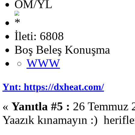
OM/YL
İleti: 6808
Boş Beleş Konuşma
WWW
Ynt: https://dxheat.com/
«
Yanıtla #5 :
26 Temmuz 2
Yaazık kınamayın :) herifler