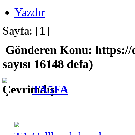
Yazdır
Sayfa: [
1
]
Gönderen
Konu: https:/
sayısı 16148 defa)
TA5FA