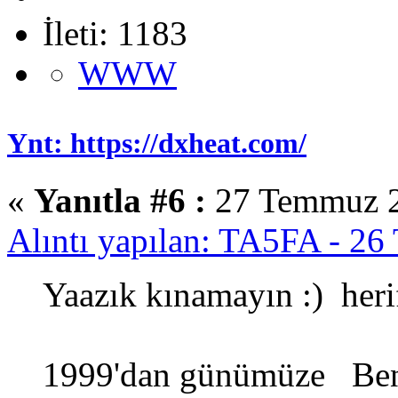
İleti: 1183
WWW
Ynt: https://dxheat.com/
«
Yanıtla #6 :
27 Temmuz 2
Alıntı yapılan: TA5FA - 2
Yaazık kınamayın :) herif
1999'dan günümüze B