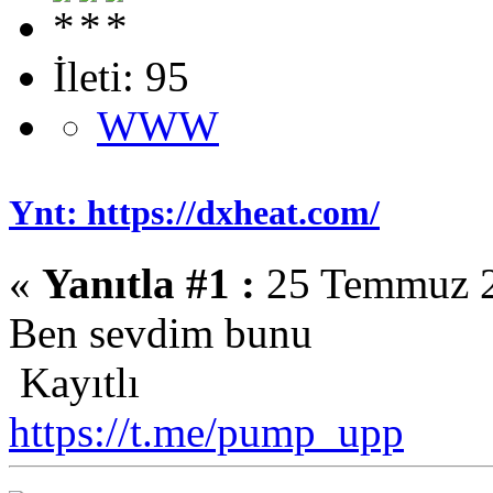
İleti: 95
WWW
Ynt: https://dxheat.com/
«
Yanıtla #1 :
25 Temmuz 2
Ben sevdim bunu
Kayıtlı
https://t.me/pump_upp