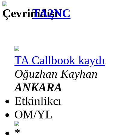
TA2NC
TA Callbook kaydı
Oğuzhan Kayhan
ANKARA
Etkinlikcı
OM/YL