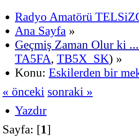
Radyo Amatörü TELSiZCi
Ana Sayfa
»
Geçmiş Zaman Olur ki ...
TA5FA
,
TB5X_SK
) »
Konu:
Eskilerden bir me
« önceki
sonraki »
Yazdır
Sayfa: [
1
]