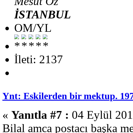
Mesut Öz
İSTANBUL
OM/YL
İleti: 2137
Ynt: Eskilerden bir mektup. 19
«
Yanıtla #7 :
04 Eylül 201
Bilal amca postacı başka m