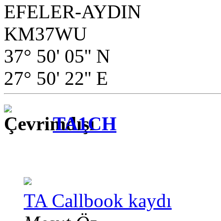
EFELER-AYDIN
KM37WU
37° 50' 05'' N
27° 50' 22'' E
TA1CH
TA Callbook kaydı