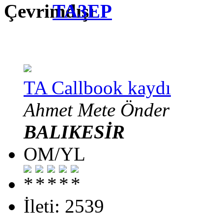
TA3EP
TA Callbook kaydı
Ahmet Mete Önder
BALIKESİR
OM/YL
İleti: 2539