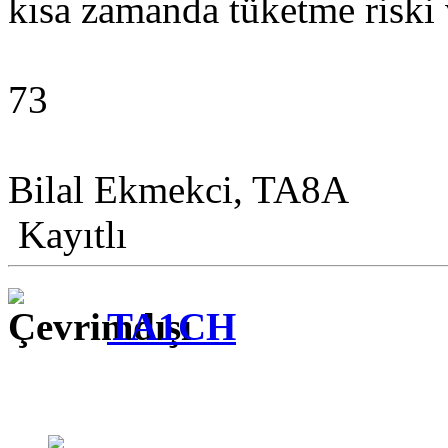
kısa zamanda tüketme riski 
73
Bilal Ekmekci, TA8A
Kayıtlı
TA1CH