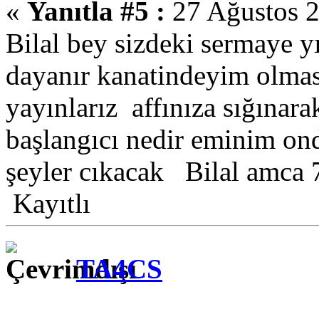
«
Yanıtla #5 :
27 Ağustos 2
Bilal bey sizdeki sermaye y
dayanır kanatindeyim olmass
yayınlarız affınıza sığınar
başlangıcı nedir eminim on
şeyler cıkacak Bilal amca 
Kayıtlı
TA4CS