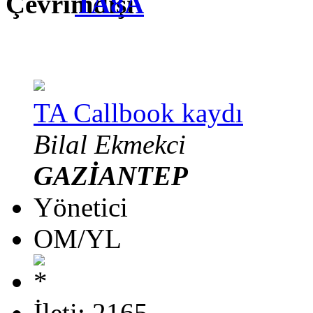
TA8A
TA Callbook kaydı
Bilal Ekmekci
GAZİANTEP
Yönetici
OM/YL
İleti: 2165