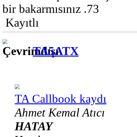
bir bakarmısınız .73
Kayıtlı
TA5ATX
TA Callbook kaydı
Ahmet Kemal Atıcı
HATAY