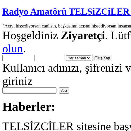
Radyo Amatörü TELSiZCiLER iç
"Acıyı hissediyorsan canlısın, başkasının acısını hissediyorsan insansı
Hoşgeldiniz
Ziyaretçi
. Lüt
olun
.
Kullanıcı adınızı, şifrenizi 
giriniz
Haberler:
TELSİZCİLER sitesine başv