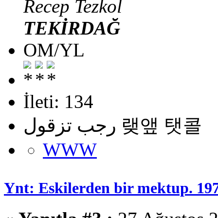
Recep Tezkol
TEKİRDAĞ
OM/YL
İleti: 134
رجب تزقول 랮앺 탯콜
WWW
Ynt: Eskilerden bir mektup. 19