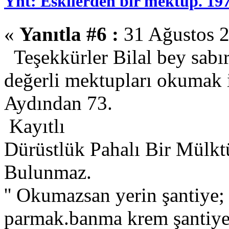
Ynt: Eskilerden bir mektup. 19
«
Yanıtla #6 :
31 Ağustos 2
Teşekkürler Bilal bey sabır
değerli mektupları okumak i
Aydından 73.
Kayıtlı
Dürüstlük Pahalı Bir Mülkt
Bulunmaz.
'' Okumazsan yerin şantiye
parmak.banma krem şantiye.