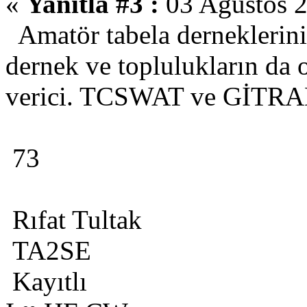
«
Yanıtla #3 :
03 Ağustos 2
Amatör tabela derneklerinin
dernek ve toplulukların da
verici. TCSWAT ve GİTRAD 
73
Rıfat Tultak
TA2SE
Kayıtlı