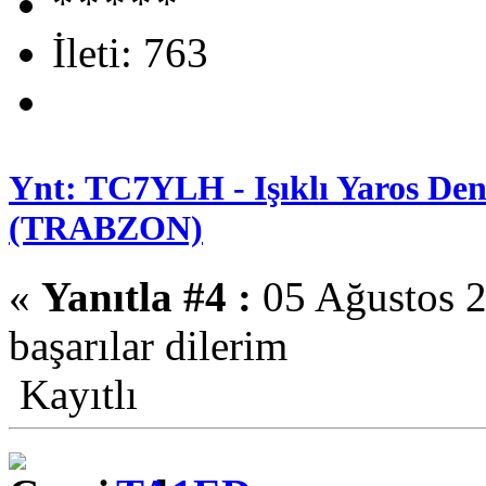
İleti: 763
Ynt: TC7YLH - Işıklı Yaros Deni
(TRABZON)
«
Yanıtla #4 :
05 Ağustos 2
başarılar dilerim
Kayıtlı