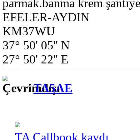
parmak.banma krem şantiye.
EFELER-AYDIN
KM37WU
37° 50' 05'' N
27° 50' 22'' E
TA5AE
TA Callbook kaydı