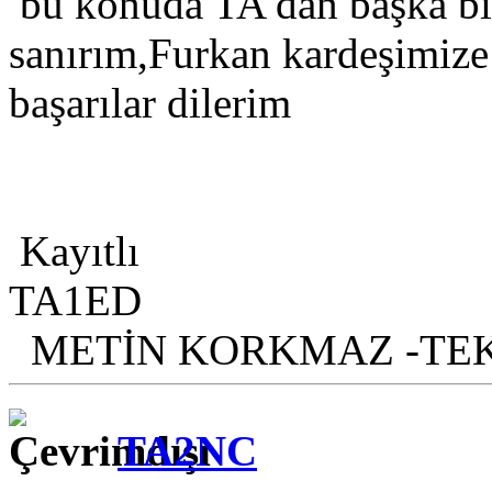
bu konuda TA dan başka bi
sanırım,Furkan kardeşimize 
başarılar dilerim
Kayıtlı
TA1ED
METİN KORKMAZ -TE
TA2NC