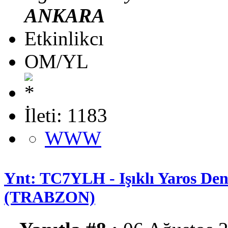
ANKARA
Etkinlikcı
OM/YL
İleti: 1183
WWW
Ynt: TC7YLH - Işıklı Yaros Deni
(TRABZON)