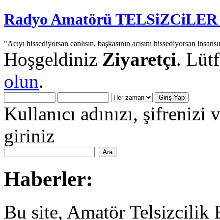
Radyo Amatörü TELSiZCiLER iç
"Acıyı hissediyorsan canlısın, başkasının acısını hissediyorsan insansı
Hoşgeldiniz
Ziyaretçi
. Lüt
olun
.
Kullanıcı adınızı, şifrenizi 
giriniz
Haberler:
Bu site, Amatör Telsizcilik