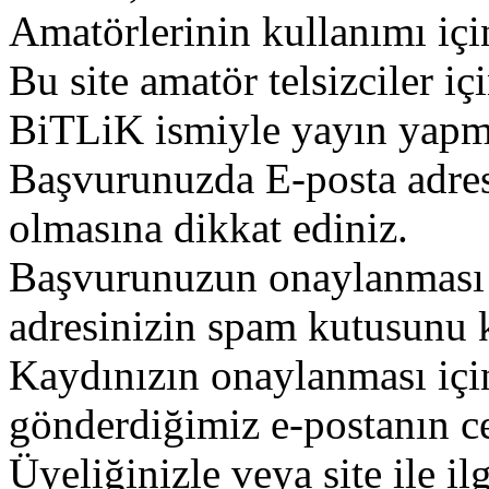
Amatörlerinin kullanımı içi
Bu site amatör telsizciler iç
BiTLiK ismiyle yayın yapm
Başvurunuzda E-posta adres
olmasına dikkat ediniz.
Başvurunuzun onaylanması g
adresinizin spam kutusunu k
Kaydınızın onaylanması içi
gönderdiğimiz e-postanın c
Üyeliğinizle veya site ile il