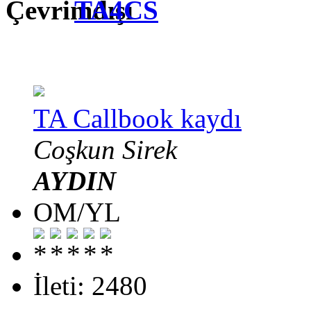
TA4CS
TA Callbook kaydı
Coşkun Sirek
AYDIN
OM/YL
İleti: 2480