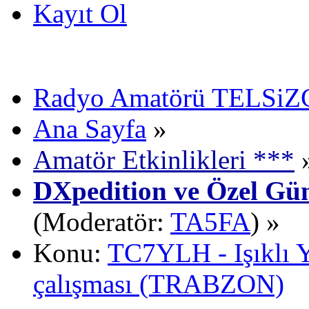
Kayıt Ol
Radyo Amatörü TELSiZCi
Ana Sayfa
»
Amatör Etkinlikleri ***
DXpedition ve Özel Gün
(Moderatör:
TA5FA
) »
Konu:
TC7YLH - Işıklı Y
çalışması (TRABZON)