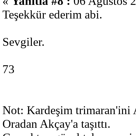
«
Yanıtla #8 :
06 Ağustos 2
Teşekkür ederim abi.
Sevgiler.
73
Not: Kardeşim trimaran'ini 
Oradan Akçay'a taşıttı.