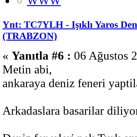
WWW
Ynt: TC7YLH - Işıklı Yaros Deni
(TRABZON)
«
Yanıtla #6 :
06 Ağustos 2
Metin abi,
ankaraya deniz feneri yapti
Arkadaslara basarilar diliy