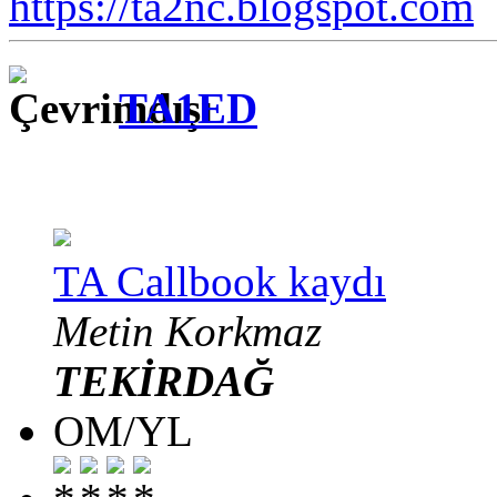
https://ta2nc.blogspot.com
TA1ED
TA Callbook kaydı
Metin Korkmaz
TEKİRDAĞ
OM/YL