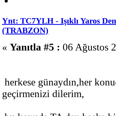
Ynt: TC7YLH - Işıklı Yaros Deni
(TRABZON)
«
Yanıtla #5 :
06 Ağustos 2
herkese günaydın,her konud
geçirmenizi dilerim,