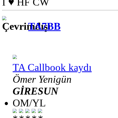
I ♥ HF CW
TA7BB
TA Callbook kaydı
Ömer Yenigün
GİRESUN
OM/YL