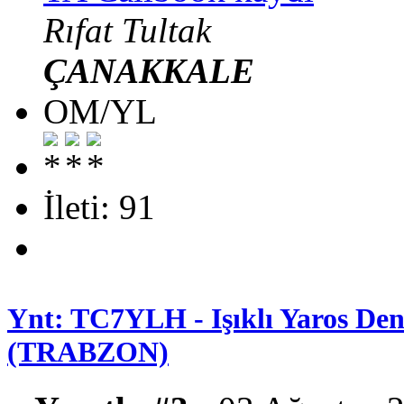
Rıfat Tultak
ÇANAKKALE
OM/YL
İleti: 91
Ynt: TC7YLH - Işıklı Yaros Deni
(TRABZON)