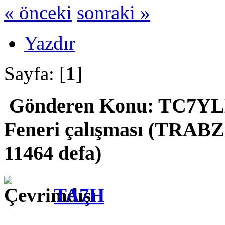
« önceki
sonraki »
Yazdır
Sayfa: [
1
]
Gönderen
Konu: TC7YLH 
Feneri çalışması (TRAB
11464 defa)
TA7H