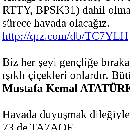
RTTY, BPSK31) dahil olmak 
sürece havada olacağız.
http://qrz.com/db/TC7YLH
Biz her şeyi gençliğe bıra
ışıklı çiçekleri onlardır. Bü
Mustafa Kemal ATATÜR
Havada duyuşmak dileğiyle
73 de TA7AOF