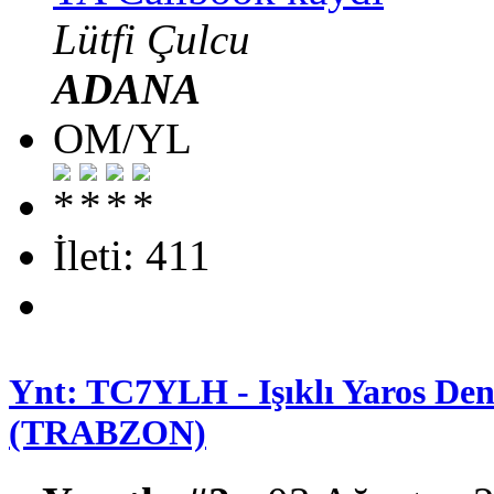
Lütfi Çulcu
ADANA
OM/YL
İleti: 411
Ynt: TC7YLH - Işıklı Yaros Deni
(TRABZON)