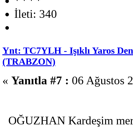
İleti: 340
Ynt: TC7YLH - Işıklı Yaros Deni
(TRABZON)
«
Yanıtla #7 :
06 Ağustos 2
OĞUZHAN Kardeşim mer