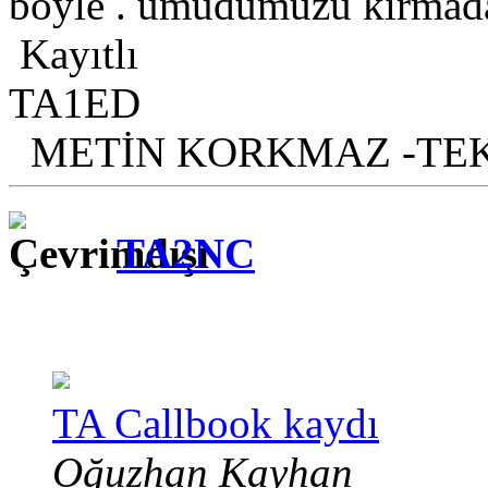
böyle . umudumuzu kırmada
Kayıtlı
TA1ED
METİN KORKMAZ -TE
TA2NC
TA Callbook kaydı
Oğuzhan Kayhan