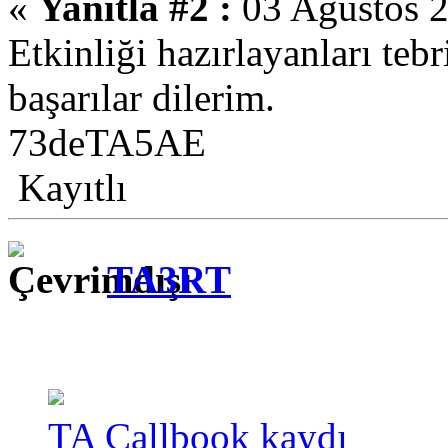
«
Yanıtla #2 :
03 Ağustos 2
Etkinliği hazırlayanları tebr
başarılar dilerim.
73deTA5AE
Kayıtlı
TA3RT
TA Callbook kaydı