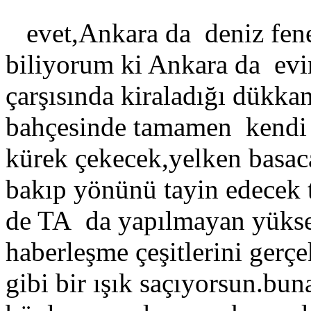
evet,Ankara da deniz fene
biliyorum ki Ankara da evin
çarşısında kiraladığı dükka
bahçesinde tamamen kendi i
kürek çekecek,yelken basaca
bakıp yönünü tayin edecek t
de TA da yapılmayan yükse
haberleşme çeşitlerini gerçe
gibi bir ışık saçıyorsun.buna