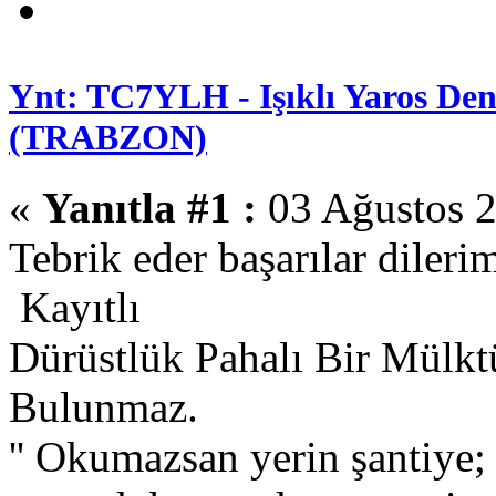
Ynt: TC7YLH - Işıklı Yaros Deni
(TRABZON)
«
Yanıtla #1 :
03 Ağustos 2
Tebrik eder başarılar diler
Kayıtlı
Dürüstlük Pahalı Bir Mülkt
Bulunmaz.
'' Okumazsan yerin şantiye