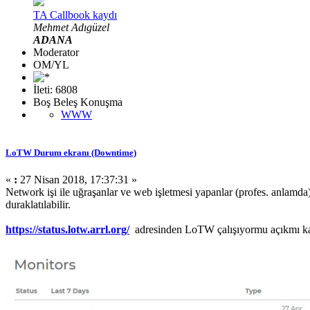
TA Callbook kaydı
Mehmet Adıgüzel
ADANA
Moderator
OM/YL
İleti: 6808
Boş Beleş Konuşma
WWW
LoTW Durum ekranı (Downtime)
«
:
27 Nisan 2018, 17:37:31 »
Network işi ile uğraşanlar ve web işletmesi yapanlar (profes. anlam
duraklatılabilir.
https://status.lotw.arrl.org/
adresinden LoTW çalışıyormu açıkmı kapa