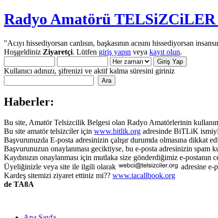
Radyo Amatörü TELSiZCiLER iç
"Acıyı hissediyorsan canlısın, başkasının acısını hissediyorsan insansı
Hoşgeldiniz
Ziyaretçi
. Lütfen
giriş yapın
veya
kayıt olun
.
Kullanıcı adınızı, şifrenizi ve aktif kalma süresini giriniz
Haberler:
Bu site, Amatör Telsizcilik Belgesi olan Radyo Amatörlerinin kullanımı
Bu site amatör telsizciler için
www.bitlik.org
adresinde BiTLiK ismiyl
Başvurunuzda E-posta adresinizin çalışır durumda olmasına dikkat edi
Başvurunuzun onaylanması geciktiyse, bu e-posta adresinizin spam ku
Kaydınızın onaylanması için mutlaka size gönderdiğimiz e-postanın c
Üyeliğinizle veya site ile ilgili olarak
adresine e-p
Kardeş sitemizi ziyaret ettiniz mi??
www.tacallbook.org
de TA8A
Ana Sayfa