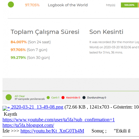
2020-03-21_13-49-08.png
(72.66 KB , 1241x703 - Gösterim: 10
Kayıtlı
https://www.youtube.com/user/ta5fa?sub_confirmation=1
https://ta5fa.blogspot.com/
İzle >>>
https://youtu.be/Kt_XnG0Th4M
Sonuç ; "Etkili il