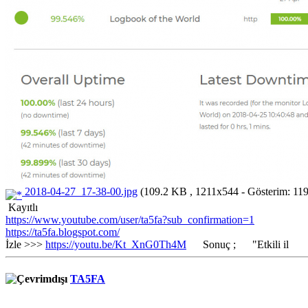
2018-04-27_17-38-00.jpg
(109.2 KB , 1211x544 - Gösterim: 119
Kayıtlı
https://www.youtube.com/user/ta5fa?sub_confirmation=1
https://ta5fa.blogspot.com/
İzle >>>
https://youtu.be/Kt_XnG0Th4M
Sonuç ; "Etkili il
TA5FA