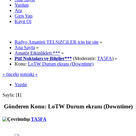
Yardım
Ara
Giriş Yap
Kayıt Ol
Radyo Amatörü TELSiZCiLER için bir site
»
Ana Sayfa
»
Amatör Etkinlikleri ***
»
Püf Noktaları ve Bilgiler***
(Moderatör:
TA5FA
) »
Konu:
LoTW Durum ekranı (Downtime)
« önceki
sonraki »
Yazdır
Sayfa: [
1
]
Gönderen
Konu: LoTW Durum ekranı (Downtime) (
TA5FA