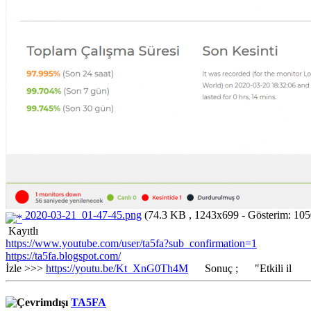
2020-03-21_01-47-45.png
(74.3 KB , 1243x699 - Gösterim: 105
Kayıtlı
https://www.youtube.com/user/ta5fa?sub_confirmation=1
https://ta5fa.blogspot.com/
İzle >>>
https://youtu.be/Kt_XnG0Th4M
Sonuç ; "Etkili il
TA5FA