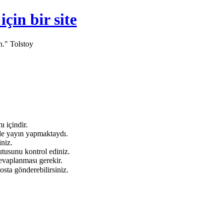
in bir site
n." Tolstoy
 içindir.
e yayın yapmaktaydı.
niz.
tusunu kontrol ediniz.
evaplanması gerekir.
osta gönderebilirsiniz.