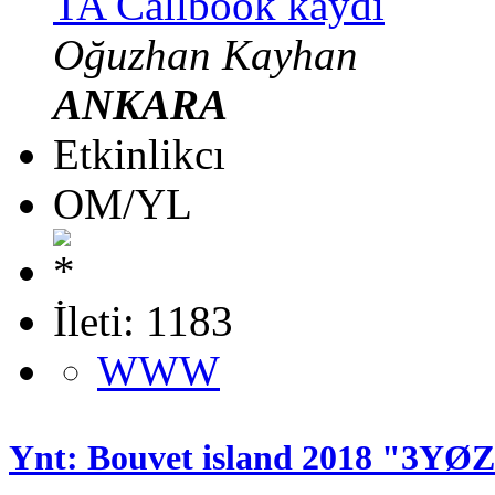
TA Callbook kaydı
Oğuzhan Kayhan
ANKARA
Etkinlikcı
OM/YL
İleti: 1183
WWW
Ynt: Bouvet island 2018 "3YØ