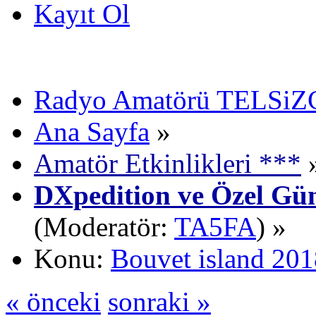
Kayıt Ol
Radyo Amatörü TELSiZCi
Ana Sayfa
»
Amatör Etkinlikleri ***
DXpedition ve Özel Gün
(Moderatör:
TA5FA
) »
Konu:
Bouvet island 20
« önceki
sonraki »