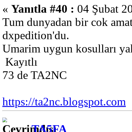
«
Yanıtla #40 :
04 Şubat 20
Tum dunyadan bir cok amato
dxpedition'du.
Umarim uygun kosulları yaka
Kayıtlı
73 de TA2NC
https://ta2nc.blogspot.com
TA5FA