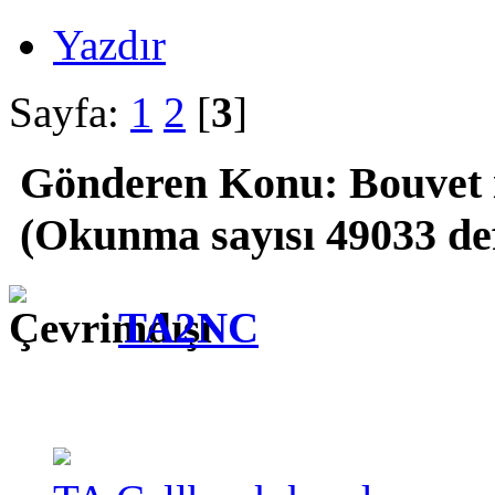
Yazdır
Sayfa:
1
2
[
3
]
Gönderen
Konu: Bouvet 
(Okunma sayısı 49033 de
TA2NC