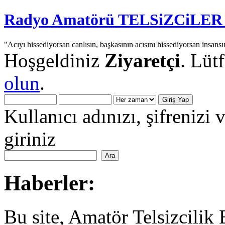
Radyo Amatörü TELSiZCiLER iç
"Acıyı hissediyorsan canlısın, başkasının acısını hissediyorsan insansı
Hoşgeldiniz
Ziyaretçi
. Lüt
olun
.
Kullanıcı adınızı, şifrenizi 
giriniz
Haberler:
Bu site, Amatör Telsizcilik