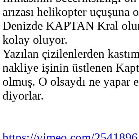
arızası helikopter uçuşuna
Denizde KAPTAN Kral olunc
kolay oluyor.
Yazılan çizilenlerden kastı
nakliye işinin üstlenen Kapta
olmuş. O olsaydı ne yapar ede
diyorlar.
https://vimeo.com/254189