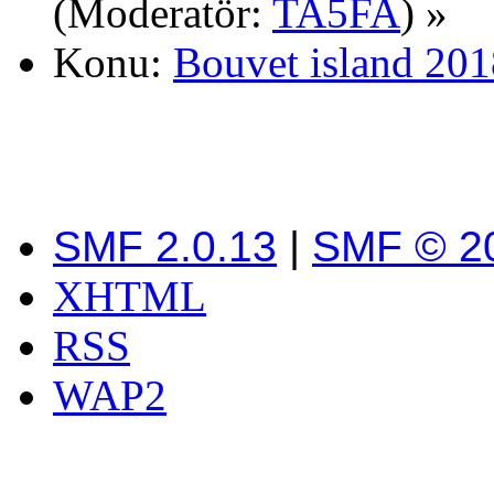
(Moderatör:
TA5FA
) »
Konu:
Bouvet island 20
SMF 2.0.13
|
SMF © 2
XHTML
RSS
WAP2