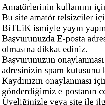
Amatörlerinin kullanımı içi
Bu site amatör telsizciler iç
BiTLiK ismiyle yayın yapm
Başvurunuzda E-posta adres
olmasına dikkat ediniz.
Başvurunuzun onaylanması g
adresinizin spam kutusunu k
Kaydınızın onaylanması içi
gönderdiğimiz e-postanın c
Üyeliğinizle veya site ile il