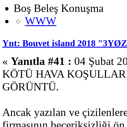
Boş Beleş Konuşma
WWW
Ynt: Bouvet island 2018 "3YØ
«
Yanıtla #41 :
04 Şubat 20
KÖTÜ HAVA KOŞULLARI
GÖRÜNTÜ.
Ancak yazılan ve çizilenlere
firmasının beceriksizliği ön