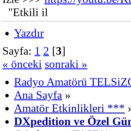
"Etkili il
Yazdır
Sayfa:
1
2
[
3
]
« önceki
sonraki »
Radyo Amatörü TELSiZCi
Ana Sayfa
»
Amatör Etkinlikleri ***
DXpedition ve Özel Gün