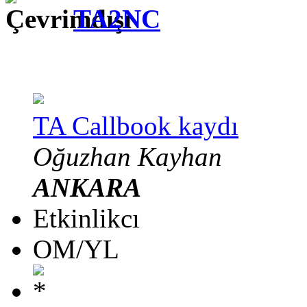
TA2NC
TA Callbook kaydı
Oğuzhan Kayhan
ANKARA
Etkinlikcı
OM/YL