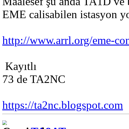
Maalesef şu anda TA1D ve 
EME calisabilen istasyon y
http://www.arrl.org/eme-con
Kayıtlı
73 de TA2NC
https://ta2nc.blogspot.com