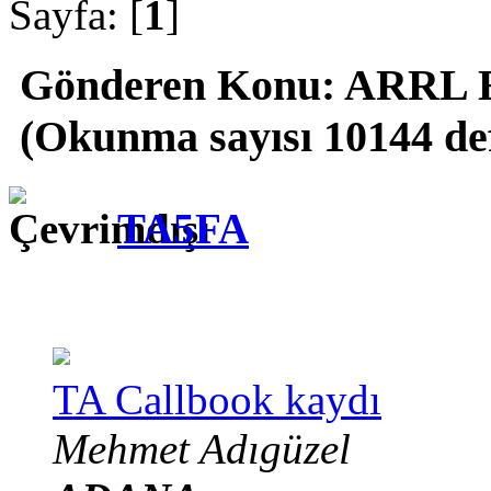
Sayfa: [
1
]
Gönderen
Konu: ARRL E
(Okunma sayısı 10144 de
TA5FA
TA Callbook kaydı
Mehmet Adıgüzel