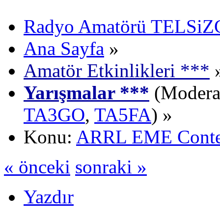
Radyo Amatörü TELSiZCi
Ana Sayfa
»
Amatör Etkinlikleri ***
Yarışmalar ***
(Moderat
TA3GO
,
TA5FA
) »
Konu:
ARRL EME Conte
« önceki
sonraki »
Yazdır