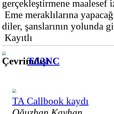
gerçekleştirmene maalesef i
Eme meraklılarına yapacağı 
diler, şanslarının yolunda g
Kayıtlı
TA2NC
TA Callbook kaydı
Oğuzhan Kayhan