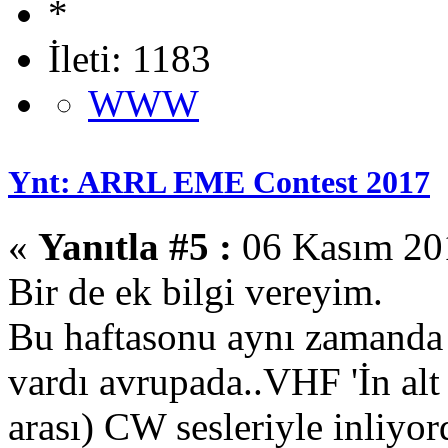
İleti: 1183
WWW
Ynt: ARRL EME Contest 2017
«
Yanıtla #5 :
06 Kasım 201
Bir de ek bilgi vereyim.
Bu haftasonu aynı zamanda 
vardı avrupada..VHF 'İn al
arası) CW sesleriyle inliyor