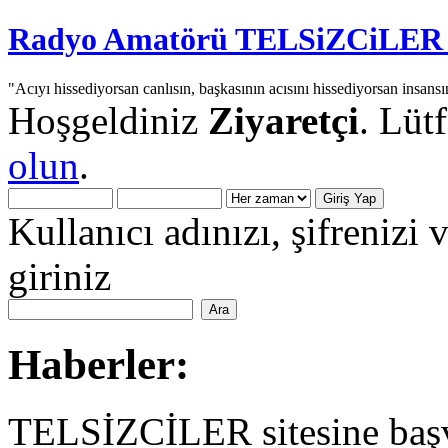
Radyo Amatörü TELSiZCiLER iç
"Acıyı hissediyorsan canlısın, başkasının acısını hissediyorsan insansı
Hoşgeldiniz
Ziyaretçi
. Lüt
olun
.
Kullanıcı adınızı, şifrenizi 
giriniz
Haberler:
TELSİZCİLER sitesine başv