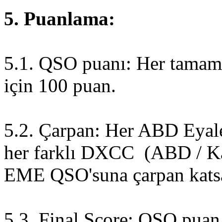
5. Puanlama:
5.1. QSO puanı: Her tama
için 100 puan.
5.2. Çarpan: Her ABD Eyale
her farklı DXCC (ABD / Ka
EME QSO'suna çarpan katsay
5.3. Final Score: QSO pua