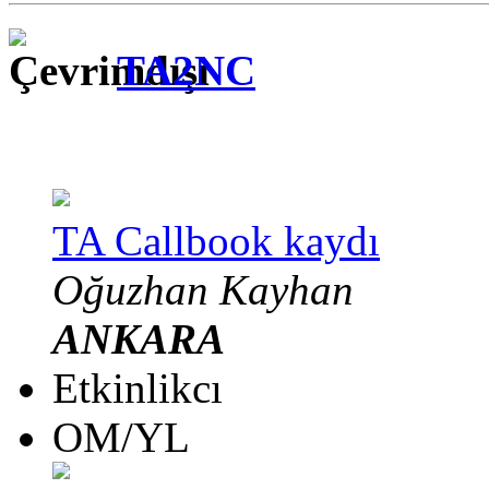
TA2NC
TA Callbook kaydı
Oğuzhan Kayhan
ANKARA
Etkinlikcı
OM/YL