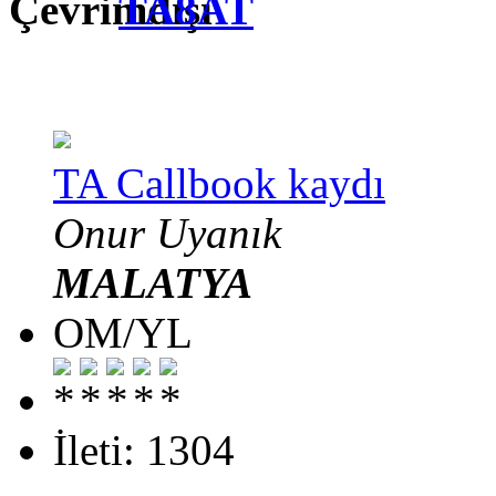
TA8AT
TA Callbook kaydı
Onur Uyanık
MALATYA
OM/YL
İleti: 1304