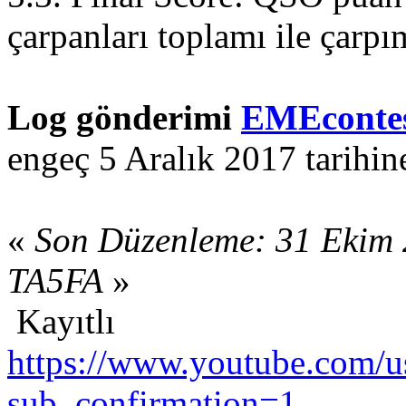
çarpanları toplamı ile çarpı
Log gönderimi
EMEcontes
engeç 5 Aralık 2017 tarihin
«
Son Düzenleme: 31 Ekim 
TA5FA
»
Kayıtlı
https://www.youtube.com/us
sub_confirmation=1