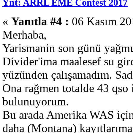
Ynt: ARRL EME Contest 2017
«
Yanıtla #4 :
06 Kasım 201
Merhaba,
Yarismanin son günü yağmu
Divider'ima maalesef su gir
yüzünden çalışamadım. Sade
Ona rağmen totalde 43 qso 
bulunuyorum.
Bu arada Amerika WAS için
daha (Montana) kayıtlarıma