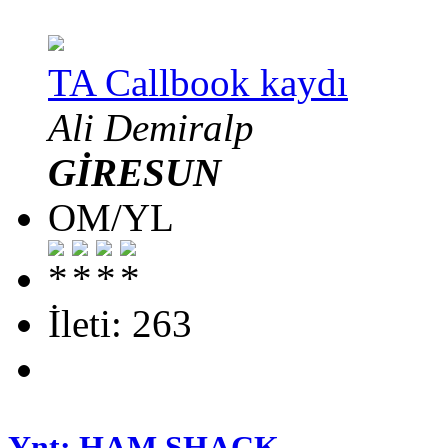
TA Callbook kaydı
Ali Demiralp
GİRESUN
OM/YL
İleti: 263
Ynt: HAM SHACK