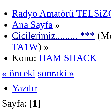
Radyo Amatörü TELSiZCi
Ana Sayfa
»
Cicilerimiz......... ***
(Mo
TA1W
) »
Konu:
HAM SHACK
« önceki
sonraki »
Yazdır
Sayfa: [
1
]