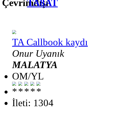
TA8AT
TA Callbook kaydı
Onur Uyanık
MALATYA
OM/YL
İleti: 1304