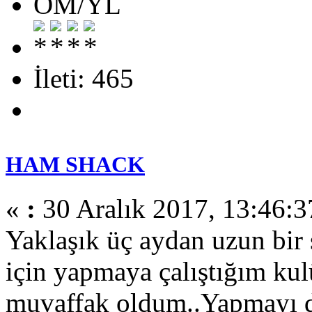
OM/YL
İleti: 465
HAM SHACK
«
:
30 Aralık 2017, 13:46:3
Yaklaşık üç aydan uzun bir 
için yapmaya çalıştığım kul
muvaffak oldum..Yapmayı d