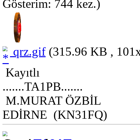
Gösterim: 744 kez.)
qrz.gif
(315.96 KB , 101x
Kayıtlı
.......TA1PB.......
M.MURAT ÖZBİL
EDİRNE (KN31FQ)