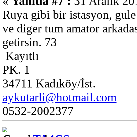
«
Yanıtla #7 :
31 Aralık 20
Ruya gibi bir istasyon, gule
ve diger tum amator arkadas
getirsin. 73
Kayıtlı
PK. 1
34711 Kadıköy/İst.
aykutarli@hotmail.com
0532-2002377