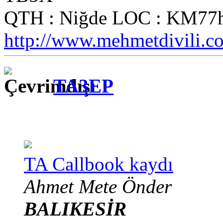
QTH : Niğde LOC : KM77h
http://www.mehmetdivili.c
TA3EP
TA Callbook kaydı
Ahmet Mete Önder
BALIKESİR