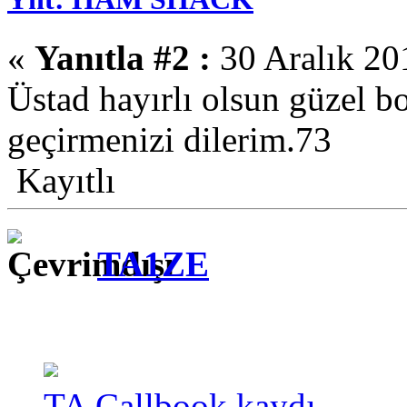
«
Yanıtla #2 :
30 Aralık 20
Üstad hayırlı olsun güzel b
geçirmenizi dilerim.73
Kayıtlı
TA1ZE
TA Callbook kaydı