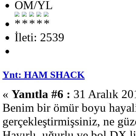
OM/YL
İleti: 2539
Ynt: HAM SHACK
«
Yanıtla #6 :
31 Aralık 20
Benim bir ömür boyu hayali
gerçekleştirmişsiniz, ne güze
Hayırlı, uğurlu ve bol DX li