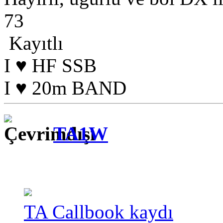
73
Kayıtlı
I ♥ HF SSB
I ♥ 20m BAND
TA1W
TA Callbook kaydı