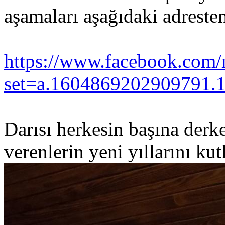
aşamaları aşağıdaki adreste
https://www.facebook.com/
set=a.1604869202909791.
Darısı herkesin başına der
verenlerin yeni yıllarını kutl