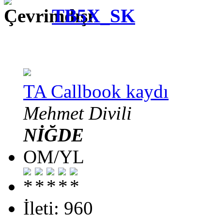
TB5X_SK
TA Callbook kaydı
Mehmet Divili
NİĞDE
OM/YL
İleti: 960