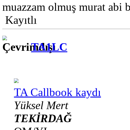
muazzam olmuş murat abi bo
Kayıtlı
TA1LC
TA Callbook kaydı
Yüksel Mert
TEKİRDAĞ