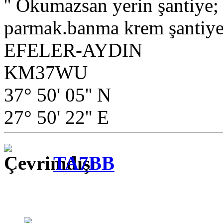
'' Okumazsan yerin şantiye
parmak.banma krem şantiye.
EFELER-AYDIN
KM37WU
37° 50' 05'' N
27° 50' 22'' E
TA7BB