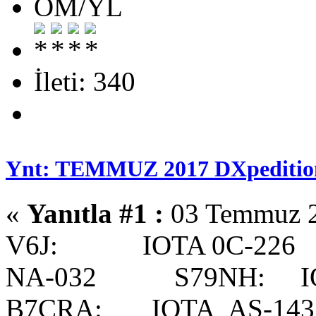
OM/YL
İleti: 340
Ynt: TEMMUZ 2017 DXpedition
«
Yanıtla #1 :
03 Temmuz 2
V6J: IOTA 0C-226
NA-032 S79NH: IO
B7CRA: IOTA AS-