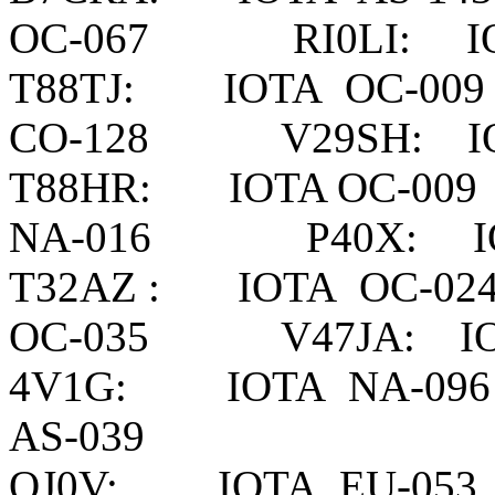
OC-067 RI0LI: IO
T88TJ: IOTA OC-
CO-128 V29SH: IO
T88HR: IOTA OC-
NA-016 P40X: IO
T32AZ : IOTA OC
OC-035 V47JA: 
4V1G: IOTA NA-
AS-039
OJ0V: IOTA EU-0