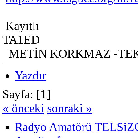
Kayıtlı
TA1ED
METİN KORKMAZ -TE
Yazdır
Sayfa: [
1
]
« önceki
sonraki »
Radyo Amatörü TELSiZCi