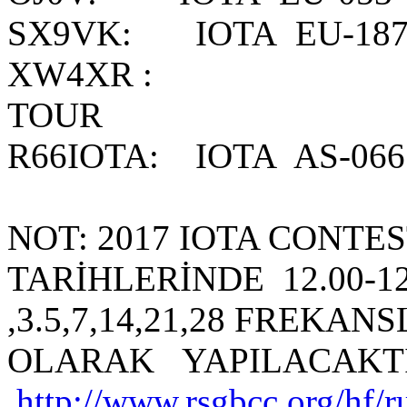
SX9VK: IOTA EU-1
XW4XR : TX
TOUR
R66IOTA: IOTA AS-066
NOT: 2017 IOTA CONTE
TARİHLERİNDE 12.00-1
,3.5,7,14,21,28 FREK
OLARAK YAPILACAKT
http://www.rsgbcc.org/hf/r