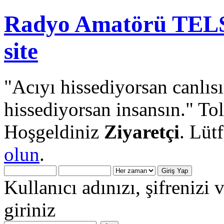
Radyo Amatörü TELS
site
"Acıyı hissediyorsan canlısı
hissediyorsan insansın." To
Hoşgeldiniz
Ziyaretçi
. Lüt
olun
.
Kullanıcı adınızı, şifrenizi 
giriniz