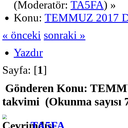
(Moderatör:
TA5FA
) »
Konu:
TEMMUZ 2017 DX
« önceki
sonraki »
Yazdır
Sayfa: [
1
]
Gönderen
Konu: TEMMU
takvimi (Okunma sayısı 7
TA5FA