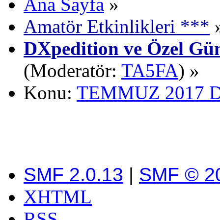
Ana Sayfa
»
Amatör Etkinlikleri ***
DXpedition ve Özel Gün
(Moderatör:
TA5FA
) »
Konu:
TEMMUZ 2017 DX
SMF 2.0.13
|
SMF © 2
XHTML
RSS