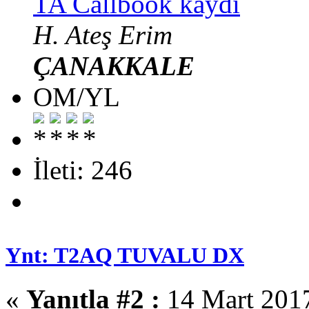
TA Callbook kaydı
H. Ateş Erim
ÇANAKKALE
OM/YL
İleti: 246
Ynt: T2AQ TUVALU DX
«
Yanıtla #2 :
14 Mart 2017