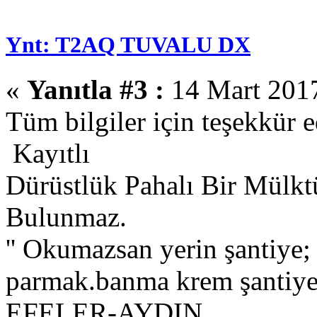
Ynt: T2AQ TUVALU DX
«
Yanıtla #3 :
14 Mart 2017
Tüm bilgiler için teşekkür e
Kayıtlı
Dürüstlük Pahalı Bir Mülkt
Bulunmaz.
'' Okumazsan yerin şantiye
parmak.banma krem şantiye.
EFELER-AYDIN