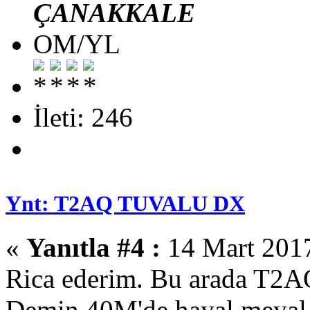
ÇANAKKALE
OM/YL
İleti: 246
Ynt: T2AQ TUVALU DX
«
Yanıtla #4 :
14 Mart 2017
Rica ederim. Bu arada T2AQ
Demin 40M'de hayal meyal