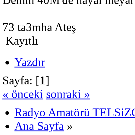
73 ta3mha Ateş
Kayıtlı
Yazdır
Sayfa: [
1
]
« önceki
sonraki »
Radyo Amatörü TELSiZCi
Ana Sayfa
»