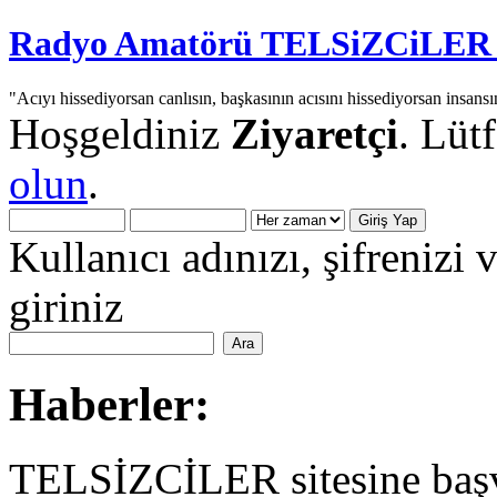
Radyo Amatörü TELSiZCiLER iç
"Acıyı hissediyorsan canlısın, başkasının acısını hissediyorsan insansı
Hoşgeldiniz
Ziyaretçi
. Lüt
olun
.
Kullanıcı adınızı, şifrenizi 
giriniz
Haberler:
TELSİZCİLER sitesine başv