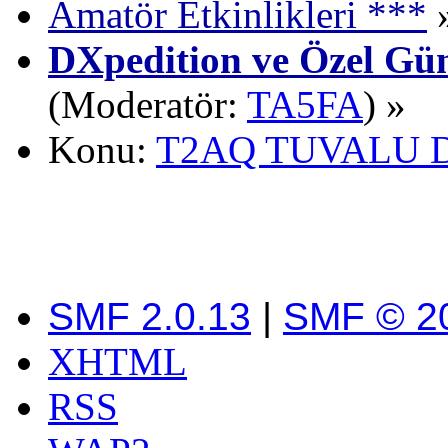
Amatör Etkinlikleri ***
DXpedition ve Özel Gün
(Moderatör:
TA5FA
) »
Konu:
T2AQ TUVALU 
SMF 2.0.13
|
SMF © 2
XHTML
RSS