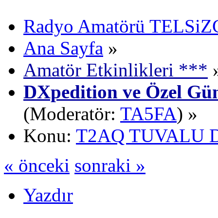
Radyo Amatörü TELSiZCi
Ana Sayfa
»
Amatör Etkinlikleri ***
DXpedition ve Özel Gün
(Moderatör:
TA5FA
) »
Konu:
T2AQ TUVALU 
« önceki
sonraki »
Yazdır