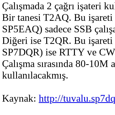
Çalışmada 2 çağrı işateri ku
Bir tanesi T2AQ. Bu işareti
SP5EAQ) sadece SSB çalış
Diğeri ise T2QR. Bu işaret
SP7DQR) ise RTTY ve CW ç
Çalışma sırasında 80-10M a
kullanılacakmış.
Kaynak:
http://tuvalu.sp7dq