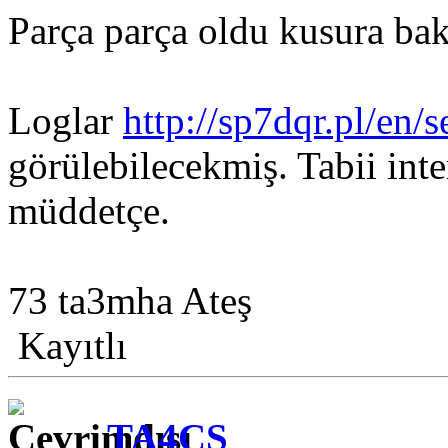
Parça parça oldu kusura ba
Loglar
http://sp7dqr.pl/en/
görülebilecekmiş. Tabii int
müddetçe.
73 ta3mha Ateş
Kayıtlı
TA4CS