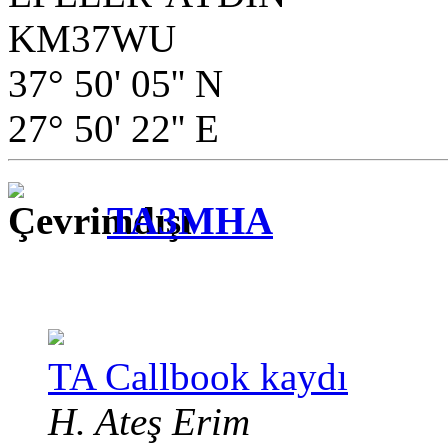
KM37WU
37° 50' 05'' N
27° 50' 22'' E
TA3MHA
TA Callbook kaydı
H. Ateş Erim