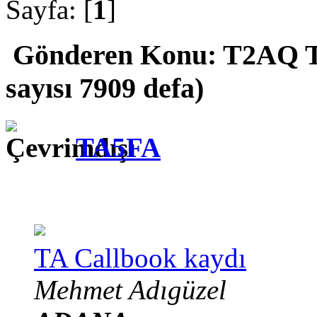
Sayfa: [
1
]
Gönderen
Konu: T2AQ 
sayısı 7909 defa)
TA5FA
TA Callbook kaydı
Mehmet Adıgüzel