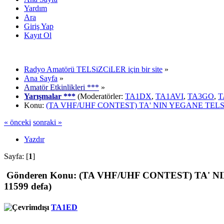
Yardım
Ara
Giriş Yap
Kayıt Ol
Radyo Amatörü TELSiZCiLER için bir site
»
Ana Sayfa
»
Amatör Etkinlikleri ***
»
Yarışmalar ***
(Moderatörler:
TA1DX
,
TA1AVI
,
TA3GO
,
T
Konu:
(TA VHF/UHF CONTEST) TA' NIN YEGANE TEL
« önceki
sonraki »
Yazdır
Sayfa: [
1
]
Gönderen
Konu: (TA VHF/UHF CONTEST) TA' N
11599 defa)
TA1ED