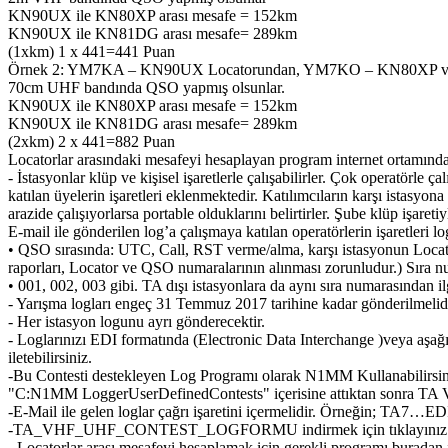
KN90UX ile KN80XP arası mesafe = 152km
KN90UX ile KN81DG arası mesafe= 289km
(1xkm) 1 x 441=441 Puan
Örnek 2: YM7KA – KN90UX Locatorundan, YM7KO – KN80XP ve
70cm UHF bandında QSO yapmış olsunlar.
KN90UX ile KN80XP arası mesafe = 152km
KN90UX ile KN81DG arası mesafe= 289km
(2xkm) 2 x 441=882 Puan
Locatorlar arasındaki mesafeyi hesaplayan program internet ortamınd
- İstasyonlar klüp ve kişisel işaretlerle çalışabilirler. Çok operatörle ça
katılan üyelerin işaretleri eklenmektedir. Katılımcıların karşı ista
arazide çalışıyorlarsa portable olduklarını belirtirler. Şube klüp işaret
E-mail ile gönderilen log’a çalışmaya katılan operatörlerin işaretleri 
• QSO sırasında: UTC, Call, RST verme/alma, karşı istasyonun Loca
raporları, Locator ve QSO numaralarının alınması zorunludur.) Sıra numa
• 001, 002, 003 gibi. TA dışı istasyonlara da aynı sıra numarasından ilg
- Yarışma logları engeç 31 Temmuz 2017 tarihine kadar gönderilmelidi
- Her istasyon logunu ayrı gönderecektir.
- Loglarınızı EDI formatında (Electronic Data Interchange )veya 
iletebilirsiniz.
-Bu Contesti destekleyen Log Programı olarak N1MM Kullanabilirsi
"C:N1MM LoggerUserDefinedContests" içerisine attıktan sonra TA 
-E-Mail ile gelen loglar çağrı işaretini içermelidir. Örneğin; TA7…ED
-TA_VHF_UHF_CONTEST_LOGFORMU indirmek için tıklayınız
- Locatorlar arası mesafeyi hesaplamak için gerekli programı buradan i