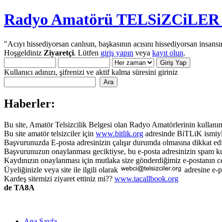
Radyo Amatörü TELSiZCiLER iç
"Acıyı hissediyorsan canlısın, başkasının acısını hissediyorsan insansı
Hoşgeldiniz
Ziyaretçi
. Lütfen
giriş yapın
veya
kayıt olun
.
Kullanıcı adınızı, şifrenizi ve aktif kalma süresini giriniz
Haberler:
Bu site, Amatör Telsizcilik Belgesi olan Radyo Amatörlerinin kullanımı
Bu site amatör telsizciler için
www.bitlik.org
adresinde BiTLiK ismiyl
Başvurunuzda E-posta adresinizin çalışır durumda olmasına dikkat edi
Başvurunuzun onaylanması geciktiyse, bu e-posta adresinizin spam ku
Kaydınızın onaylanması için mutlaka size gönderdiğimiz e-postanın c
Üyeliğinizle veya site ile ilgili olarak
adresine e-p
Kardeş sitemizi ziyaret ettiniz mi??
www.tacallbook.org
de TA8A
Ana Sayfa