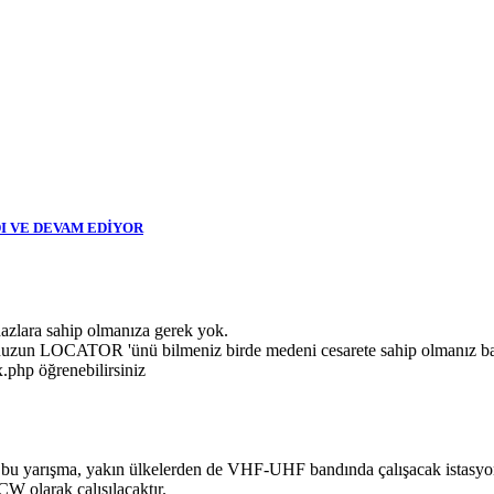
DI VE DEVAM EDİYOR
hazlara sahip olmanıza gerek yok.
uzun LOCATOR 'ünü bilmeniz birde medeni cesarete sahip olmanız başl
x.php öğrenebilirsiniz
n bu yarışma, yakın ülkelerden de VHF-UHF bandında çalışacak istasyo
olarak çalışılacaktır.