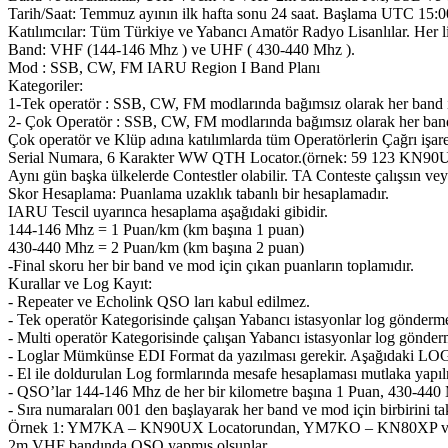
Tarih/Saat: Temmuz ayının ilk hafta sonu 24 saat. Başlama UTC 15:0
Katılımcılar: Tüm Türkiye ve Yabancı Amatör Radyo Lisanlılar. Her li
Band: VHF (144-146 Mhz ) ve UHF ( 430-440 Mhz ).
Mod : SSB, CW, FM IARU Region I Band Planı
Kategoriler:
1-Tek operatör : SSB, CW, FM modlarında bağımsız olarak her band iç
2- Çok Operatör : SSB, CW, FM modlarında bağımsız olarak her band 
Çok operatör ve Klüp adına katılımlarda tüm Operatörlerin Çağrı iş
Serial Numara, 6 Karakter WW QTH Locator.(örnek: 59 123 KN90UX) ve
Aynı gün başka ülkelerde Contestler olabilir. TA Conteste çalışsın ve
Skor Hesaplama: Puanlama uzaklık tabanlı bir hesaplamadır.
IARU Tescil uyarınca hesaplama aşağıdaki gibidir.
144-146 Mhz = 1 Puan/km (km başına 1 puan)
430-440 Mhz = 2 Puan/km (km başına 2 puan)
-Final skoru her bir band ve mod için çıkan puanların toplamıdır.
Kurallar ve Log Kayıt:
- Repeater ve Echolink QSO ları kabul edilmez.
- Tek operatör Kategorisinde çalışan Yabancı istasyonlar log gönder
- Multi operatör Kategorisinde çalışan Yabancı istasyonlar log gönd
- Loglar Mümkünse EDI Format da yazılması gerekir. Aşağıdaki LOG 
- El ile doldurulan Log formlarında mesafe hesaplaması mutlaka yapıl
- QSO’lar 144-146 Mhz de her bir kilometre başına 1 Puan, 430-440 M
- Sıra numaraları 001 den başlayarak her band ve mod için birbirini ta
Örnek 1: YM7KA – KN90UX Locatorundan, YM7KO – KN80XP ve 
2m VHF bandında QSO yapmış olsunlar