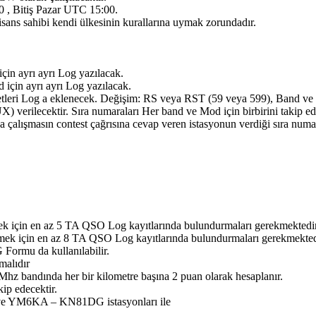
0 , Bitiş Pazar UTC 15:00.
sans sahibi kendi ülkesinin kurallarına uymak zorundadır.
in ayrı ayrı Log yazılacak.
için ayrı ayrı Log yazılacak.
aretleri Log a eklenecek. Değişim: RS veya RST (59 veya 599), Band v
rilecektir. Sıra numaraları Her band ve Mod için birbirini takip ede
ya çalışmasın contest çağrısına cevap veren istasyonun verdiği sıra num
mek için en az 5 TA QSO Log kayıtlarında bulundurmaları gerekmektedir
ermek için en az 8 TA QSO Log kayıtlarında bulundurmaları gerekmekted
Formu da kullanılabilir.
malıdır
hz bandında her bir kilometre başına 2 puan olarak hesaplanır.
kip edecektir.
YM6KA – KN81DG istasyonları ile