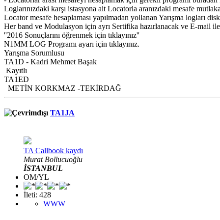
Loglarınızdaki karşı istasyona ait Locatorla aranızdaki mesafe mutlaka
Locator mesafe hesaplaması yapılmadan yollanan Yarışma logları diska
Her band ve Modulasyon için ayrı Sertifika hazırlanacak ve E-mail ile 
''2016 Sonuçlarını öğrenmek için tıklayınız''
N1MM LOG Programı ayarı için tıklayınız.
Yarışma Sorumlusu
TA1D - Kadri Mehmet Başak
Kayıtlı
TA1ED
METİN KORKMAZ -TEKİRDAĞ
TA1JA
TA Callbook kaydı
Murat Bollucuoğlu
İSTANBUL
OM/YL
İleti: 428
WWW