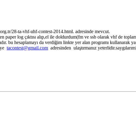
.org.tr/28-ta-vhf-uhf-contest-2014.html. adresinde mevcut.
paper log çıktısı alıp,el ile doldurdum(fm ve ssb olarak vhf de toplam 
dır. bu hesaplamayı da verdiğim linkte yer alan programı kullanarak yapa
beye
tacontest@gmail.com
adresinden ulaştırmanız yeterlidir.saygılarım