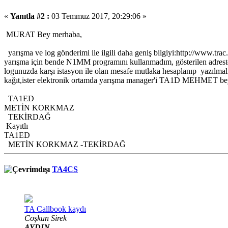
«
Yanıtla #2 :
03 Temmuz 2017, 20:29:06 »
MURAT Bey merhaba,
yarışma ve log gönderimi ile ilgili daha geniş bilgiyi:http://www.trac
yarışma için bende N1MM programını kullanmadım, gösterilen adresten 
logunuzda karşı istasyon ile olan mesafe mutlaka hesaplanıp yazılmalı
kağıt,ister elektronik ortamda yarışma manager'i TA1D MEHMET 
TA1ED
METİN KORKMAZ
TEKİRDAĞ
Kayıtlı
TA1ED
METİN KORKMAZ -TEKİRDAĞ
TA4CS
TA Callbook kaydı
Coşkun Sirek
AYDIN