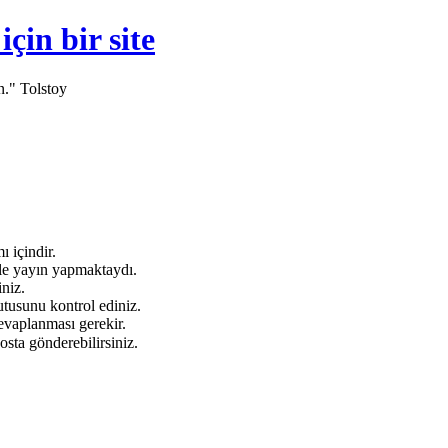
in bir site
n." Tolstoy
 içindir.
e yayın yapmaktaydı.
niz.
tusunu kontrol ediniz.
evaplanması gerekir.
osta gönderebilirsiniz.