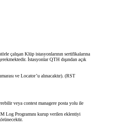
atörle çalışan Klüp istasyonlarının sertifikalarına
 gerekmektedir. İstasyonlar QTH dışından açık
marası ve Locator’u alınacaktır). (RST
ebilir veya contest managere posta yolu ile
 Log Programını kurup verilen eklentiyi
rünecektir.