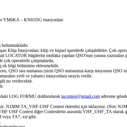
 YM6KA – KN81DG istasyonları
a bulunmakladır.
lışan Klüp İstasyonları; klüp ve kişisel işaretlerle çalışabilirler. Çok oper
syona ait LOCATOR bilgilerini mutlaka yapılan QSO'nun yanına yazmaları
iyle çok operatörlü çalışmalarda,
log ek bilgi bölümüne eklenmelidir.
toru, QSO sıra numarası (sizin QSO numaranız-karşı itasyonun QSO nu
raları yerli ve yabancı istasyonlara sırayla verilir.
ili no verilecektir.
r.
aşağıdaki LOG FORMU doldurularak
tacontest@gmail.com
adresine gönder
niz. N1MM TA_VHF-UHF Contest eklentisi için tıklayınız. (Not: N1MM
VHF UHF Contest diğer Contestlerin arasında VHF_UHF_TA olarak gö
I veya TA7..xsl gibi.
.
ndirebilirsiniz.