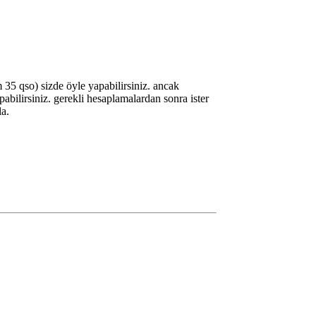
35 qso) sizde öyle yapabilirsiniz. ancak
bilirsiniz. gerekli hesaplamalardan sonra ister
la.