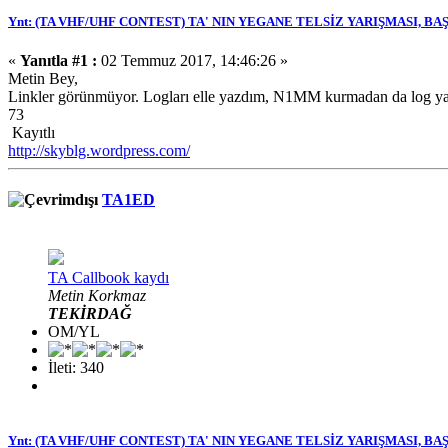
Ynt: (TA VHF/UHF CONTEST) TA' NIN YEGANE TELSİZ YARIŞMASI, B
«
Yanıtla #1 :
02 Temmuz 2017, 14:46:26 »
Metin Bey,
Linkler görünmüyor. Logları elle yazdım, N1MM kurmadan da log yaz
73
Kayıtlı
http://skyblg.wordpress.com/
TA1ED
TA Callbook kaydı
Metin Korkmaz
TEKİRDAĞ
OM/YL
İleti: 340
Ynt: (TA VHF/UHF CONTEST) TA' NIN YEGANE TELSİZ YARIŞMASI, B