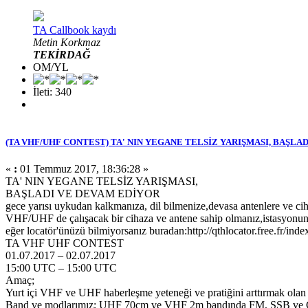
TA Callbook kaydı
Metin Korkmaz
TEKİRDAĞ
OM/YL
İleti: 340
(TA VHF/UHF CONTEST) TA' NIN YEGANE TELSİZ YARIŞMASI, BAŞLA
«
:
01 Temmuz 2017, 18:36:28 »
TA' NIN YEGANE TELSİZ YARIŞMASI,
BAŞLADI VE DEVAM EDİYOR
gece yarısı uykudan kalkmanıza, dil bilmenize,devasa antenlere ve ci
VHF/UHF de çalışacak bir cihaza ve antene sahip olmanız,istasyonun
eğer locatör'ünüzü bilmiyorsanız buradan:http://qthlocator.free.fr/inde
TA VHF UHF CONTEST
01.07.2017 – 02.07.2017
15:00 UTC – 15:00 UTC
Amaç;
Yurt içi VHF ve UHF haberleşme yeteneği ve pratiğini arttırmak ola
Band ve modlarımız; UHF 70cm ve VHF 2m bandında FM, SSB ve CW 