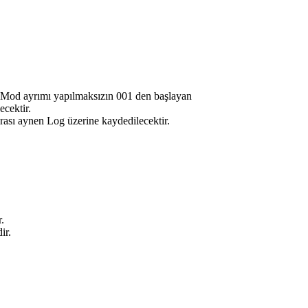
e Mod ayrımı yapılmaksızın 001 den başlayan
cektir.
arası aynen Log üzerine kaydedilecektir.
.
ir.