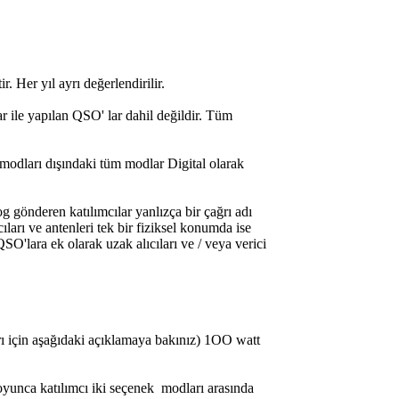
er yıl ayrı değerlendirilir.
r ile yapılan QSO' lar dahil değildir. Tüm
odları dışındaki tüm modlar Digital olarak
g gönderen katılımcılar yanlızça bir çağrı adı
ıları ve antenleri tek bir fiziksel konumda ise
SO'lara ek olarak uzak alıcıları ve / veya verici
lları için aşağıdaki açıklamaya bakınız) 1OO watt
oyunca katılımcı iki seçenek modları arasında