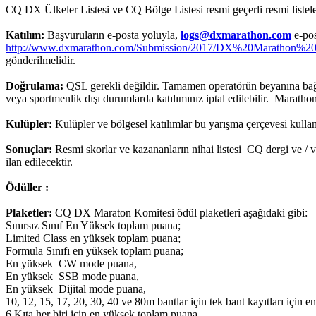
CQ DX Ülkeler Listesi ve CQ Bölge Listesi resmi geçerli resmi listele
Katılım:
Başvuruların e-posta yoluyla,
logs@dxmarathon.com
e-pos
http://www.dxmarathon.com/Submission/2017/DX%20Marathon%20S
gönderilmelidir.
Doğrulama:
QSL gerekli değildir. Tamamen operatörün beyanına bağlı 
veya sportmenlik dışı durumlarda katılımınız iptal edilebilir. Marathon
Kulüpler:
Kulüpler ve bölgesel katılımlar bu yarışma çerçevesi kullan
Sonuçlar:
Resmi skorlar ve kazananların nihai listesi CQ dergi ve /
ilan edilecektir.
Ödüller :
Plaketler:
CQ DX Maraton Komitesi ödül plaketleri aşağıdaki gibi:
Sınırsız Sınıf En Yüksek toplam puana;
Limited Class en yüksek toplam puana;
Formula Sınıfı en yüksek toplam puana;
En yüksek CW mode puana,
En yüksek SSB mode puana,
En yüksek Dijital mode puana,
10, 12, 15, 17, 20, 30, 40 ve 80m bantlar için tek bant kayıtları için 
6 Kıta her biri için en yüksek toplam puana.