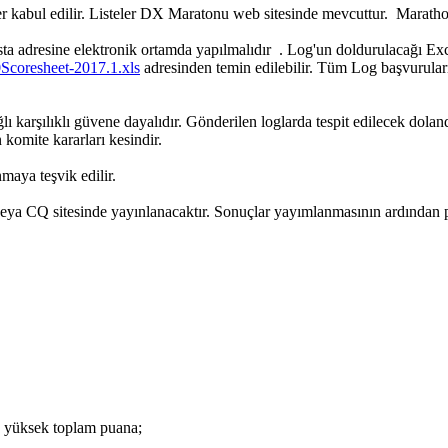
r kabul edilir. Listeler DX Maratonu web sitesinde mevcuttur. Marathon
ta adresine elektronik ortamda yapılmalıdır . Log'un doldurulacağı Exc
coresheet-2017.1.xls
adresinden temin edilebilir. Tüm Log başvuruları
karşılıklı güvene dayalıdır. Gönderilen loglarda tespit edilecek dolan
 komite kararları kesindir.
maya teşvik edilir.
 veya CQ sitesinde yayınlanacaktır. Sonuçlar yayımlanmasının ardından 
en yüksek toplam puana;