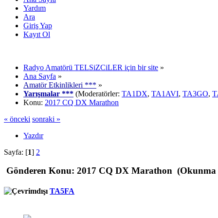
Yardım
Ara
Giriş Yap
Kayıt Ol
Radyo Amatörü TELSiZCiLER için bir site
»
Ana Sayfa
»
Amatör Etkinlikleri ***
»
Yarışmalar ***
(Moderatörler:
TA1DX
,
TA1AVI
,
TA3GO
,
T
Konu:
2017 CQ DX Marathon
« önceki
sonraki »
Yazdır
Sayfa: [
1
]
2
Gönderen
Konu: 2017 CQ DX Marathon (Okunma sa
TA5FA