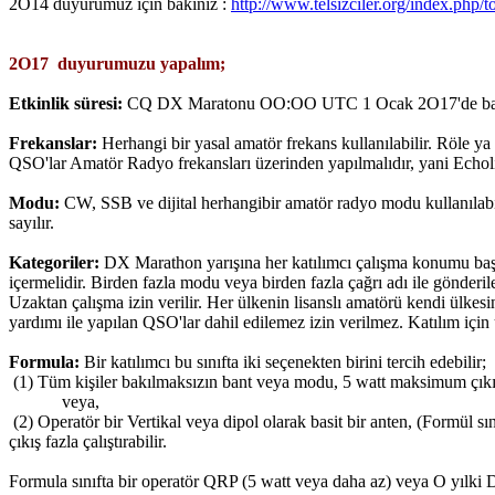
2O14 duyurumuz için bakınız :
http://www.telsizciler.org/index.php/
2O17 duyurumuzu yapalım;
Etkinlik süresi:
CQ DX Maratonu OO:OO UTC 1 Ocak 2O17'de başlayan v
Frekanslar:
Herhangi bir yasal amatör frekans kullanılabilir. Röle ya
QSO'lar Amatör Radyo frekansları üzerinden yapılmalıdır, yani Echol
Modu:
CW, SSB ve dijital herhangibir amatör radyo modu kullanılab
sayılır.
Kategoriler:
DX Marathon yarışına her katılımcı çalışma konumu başına
içermelidir. Birden fazla modu veya birden fazla çağrı adı ile gönderil
Uzaktan çalışma izin verilir. Her ülkenin lisanslı amatörü kendi ülkesi
yardımı ile yapılan QSO'lar dahil edilemez izin verilmez. Katılım için ü
Formula:
Bir katılımcı bu sınıfta iki seçenekten birini tercih edebilir;
(1) Tüm kişiler bakılmaksızın bant veya modu, 5 watt maksimum çıkış
veya,
(2) Operatör bir Vertikal veya dipol olarak basit bir anten, (Formül sın
çıkış fazla çalıştırabilir.
Formula sınıfta bir operatör QRP (5 watt veya daha az) veya O yılki D