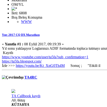
Moderator
OM/YL
İleti: 6808
Boş Beleş Konuşma
WWW
Ynt: 2017 CQ DX Marathon
«
Yanıtla #1 :
08 Eylül 2017, 09:19:39 »
Yıl sonu yaklaşıyor Loglarınızı ADIF formatında topluca tutmayı unu
Kayıtlı
https://www.youtube.com/user/ta5fa?sub_confirmation=1
https://ta5fa.blogspot.com/
İzle >>>
https://youtu.be/Kt_XnG0Th4M
Sonuç ; "Etkili il
TA4RC
TA Callbook kaydı
Ali Aktaş
KÜTAHYA