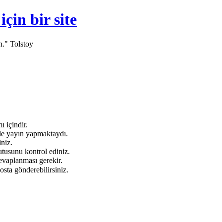
in bir site
n." Tolstoy
 içindir.
e yayın yapmaktaydı.
niz.
tusunu kontrol ediniz.
evaplanması gerekir.
osta gönderebilirsiniz.