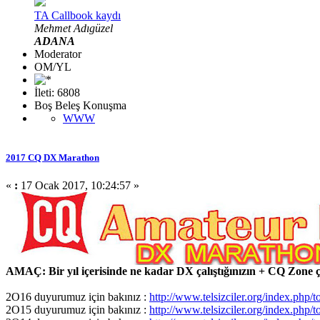
TA Callbook kaydı
Mehmet Adıgüzel
ADANA
Moderator
OM/YL
İleti: 6808
Boş Beleş Konuşma
WWW
2017 CQ DX Marathon
«
:
17 Ocak 2017, 10:24:57 »
AMAÇ: Bir yıl içerisinde ne kadar DX çalıştığınızın + CQ Zone ç
2O16 duyurumuz için bakınız :
http://www.telsizciler.org/index.php/
2O15 duyurumuz için bakınız :
http://www.telsizciler.org/index.php/