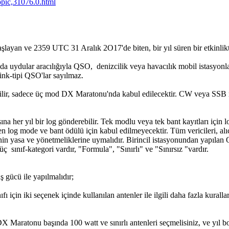
topic,31076.0.html
e 2359 UTC 31 Aralık 2O17'de biten, bir yıl süren bir etkinliktir. H
 da uydular aracılığıyla QSO, denizcilik veya havacılık mobil istasyonla
ink-tipi QSO'lar sayılmaz.
ilir, sadece üç mod DX Maratonu'nda kabul edilecektir. CW veya SSB m
 her yıl bir log gönderebilir. Tek modlu veya tek bant kayıtları için lo
en log mode ve bant ödülü için kabul edilmeyecektir. Tüm vericileri, alıc
nin yasa ve yönetmeliklerine uymalıdır. Birincil istasyonundan yapılan Q
ç sınıf-kategori vardır, "Formula", "Sınırlı" ve "Sınırsız "vardır.
 gücü ile yapılmalıdır;
ıfı için iki seçenek içinde kullanılan antenler ile ilgili daha fazla kura
X Maratonu başında 100 watt ve sınırlı antenleri seçmelisiniz, ve yıl b