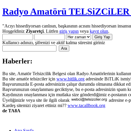
Radyo Amatörü TELSiZCiLER iç
"Acıyı hissediyorsan canlısın, başkasının acısını hissediyorsan insansı
Hoşgeldiniz
Ziyaretçi
. Lütfen
giriş yapın
veya
kayıt olun
.
Kullanıcı adınızı, şifrenizi ve aktif kalma süresini giriniz
Haberler:
Bu site, Amatör Telsizcilik Belgesi olan Radyo Amatörlerinin kullanımı
Bu site amatör telsizciler için
www.bitlik.org
adresinde BiTLiK ismiyl
Başvurunuzda E-posta adresinizin çalışır durumda olmasına dikkat edi
Başvurunuzun onaylanması geciktiyse, bu e-posta adresinizin spam ku
Kaydınızın onaylanması için mutlaka size gönderdiğimiz e-postanın c
Üyeliğinizle veya site ile ilgili olarak
adresine e-p
Kardeş sitemizi ziyaret ettiniz mi??
www.tacallbook.org
de TA8A
Ana Sayfa