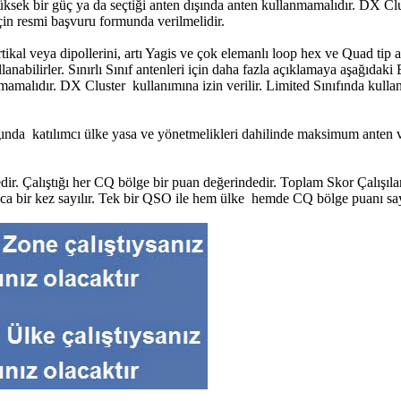
ek bir güç ya da seçtiği anten dışında anten kullanmamalıdır. DX Clus
çin resmi başvuru formunda verilmelidir.
tikal veya dipollerini, artı Yagis ve çok elemanlı loop hex ve Quad tip a
ullanabilirler. Sınırlı Sınıf antenleri için daha fazla açıklamaya aşağıd
amalıdır. DX Cluster kullanımına izin verilir. Limited Sınıfında kullanı
adığında katılımcı ülke yasa ve yönetmelikleri dahilinde maksimum anten
ir. Çalıştığı her CQ bölge bir puan değerindedir. Toplam Skor Çalışıla
zca bir kez sayılır. Tek bir QSO ile hem ülke hemde CQ bölge puanı sayı