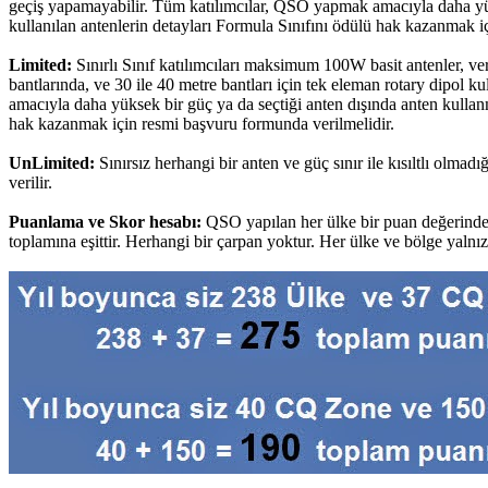
geçiş yapamayabilir. Tüm katılımcılar, QSO yapmak amacıyla daha yüks
kullanılan antenlerin detayları Formula Sınıfını ödülü hak kazanmak i
Limited:
Sınırlı Sınıf katılımcıları maksimum 100W basit antenler, ver
bantlarında, ve 30 ile 40 metre bantları için tek eleman rotary dipol k
amacıyla daha yüksek bir güç ya da seçtiği anten dışında anten kullanm
hak kazanmak için resmi başvuru formunda verilmelidir.
UnLimited:
Sınırsız herhangi bir anten ve güç sınır ile kısıltlı olm
verilir.
Puanlama ve Skor hesabı:
QSO yapılan her ülke bir puan değerinded
toplamına eşittir. Herhangi bir çarpan yoktur. Her ülke ve bölge yalnı