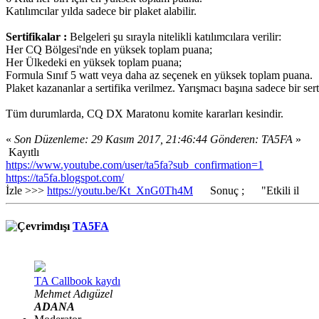
Katılımcılar yılda sadece bir plaket alabilir.
Sertifikalar :
Belgeleri şu sırayla nitelikli katılımcılara verilir:
Her CQ Bölgesi'nde en yüksek toplam puana;
Her Ülkedeki en yüksek toplam puana;
Formula Sınıf 5 watt veya daha az seçenek en yüksek toplam puana.
Plaket kazananlar a sertifika verilmez. Yarışmacı başına sadece bir serti
Tüm durumlarda, CQ DX Maratonu komite kararları kesindir.
«
Son Düzenleme: 29 Kasım 2017, 21:46:44 Gönderen: TA5FA
»
Kayıtlı
https://www.youtube.com/user/ta5fa?sub_confirmation=1
https://ta5fa.blogspot.com/
İzle >>>
https://youtu.be/Kt_XnG0Th4M
Sonuç ; "Etkili il
TA5FA
TA Callbook kaydı
Mehmet Adıgüzel
ADANA