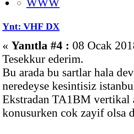
WWW
Ynt: VHF DX
«
Yanıtla #4 :
08 Ocak 2018
Tesekkur ederim.
Bu arada bu sartlar hala d
neredeyse kesintisiz istanb
Ekstradan TA1BM vertikal a
konusurken cok zayif olsa 