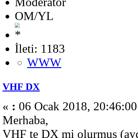
Moderator
OM/YL
İleti: 1183
WWW
VHF DX
«
:
06 Ocak 2018, 20:46:00
Merhaba,
VHF te DX mi olurmuş (ay