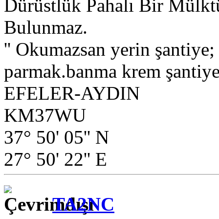
Dürüstlük Pahalı Bir Mülkt
Bulunmaz.
'' Okumazsan yerin şantiye
parmak.banma krem şantiye.
EFELER-AYDIN
KM37WU
37° 50' 05'' N
27° 50' 22'' E
TA2NC