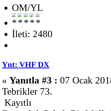
OM/YL
İleti: 2480
Ynt: VHF DX
«
Yanıtla #3 :
07 Ocak 2018
Tebrikler 73.
Kayıtlı