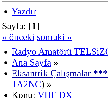
Yazdır
Sayfa: [
1
]
« önceki
sonraki »
Radyo Amatörü TELSiZCi
Ana Sayfa
»
Eksantrik Çalışmalar ***
TA2NC
) »
Konu:
VHF DX