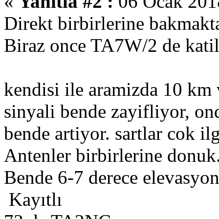
«
Yanıtla #2 :
06 Ocak 2018
Direkt birbirlerine bakmakt
Biraz once TA7W/2 de katil
kendisi ile aramizda 10 k
sinyali bende zayifliyor, on
bende artiyor. sartlar cok il
Antenler birbirlerine donuk
Bende 6-7 derece elevasyon
Kayıtlı