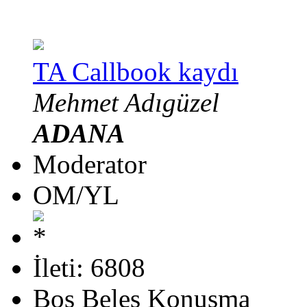
TA Callbook kaydı
Mehmet Adıgüzel
ADANA
Moderator
OM/YL
İleti: 6808
Boş Beleş Konuşma