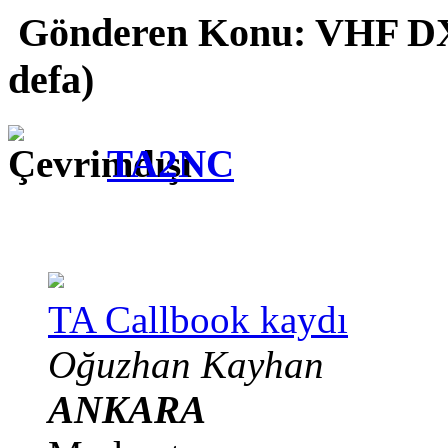
Gönderen
Konu: VHF DX
defa)
TA2NC
TA Callbook kaydı
Oğuzhan Kayhan
ANKARA