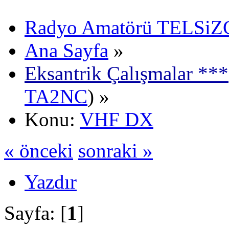
Radyo Amatörü TELSiZCi
Ana Sayfa
»
Eksantrik Çalışmalar ***
TA2NC
) »
Konu:
VHF DX
« önceki
sonraki »
Yazdır
Sayfa: [
1
]