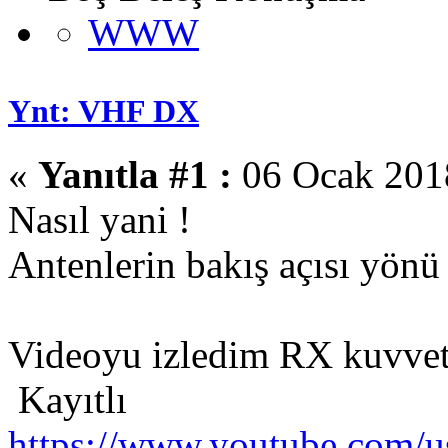
WWW
Ynt: VHF DX
«
Yanıtla #1 :
06 Ocak 2018
Nasıl yani !
Antenlerin bakış açısı yönü 
Videoyu izledim RX kuvvetli
Kayıtlı
https://www.youtube.com/us