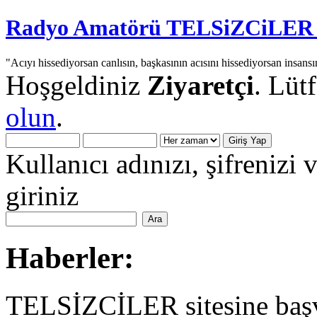
Radyo Amatörü TELSiZCiLER iç
"Acıyı hissediyorsan canlısın, başkasının acısını hissediyorsan insansı
Hoşgeldiniz
Ziyaretçi
. Lüt
olun
.
Kullanıcı adınızı, şifrenizi 
giriniz
Haberler:
TELSİZCİLER sitesine başv