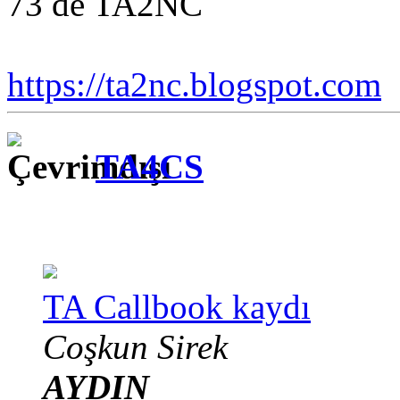
73 de TA2NC
https://ta2nc.blogspot.com
TA4CS
TA Callbook kaydı
Coşkun Sirek
AYDIN