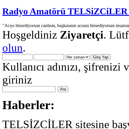
Radyo Amatörü TELSiZCiLER iç
"Acıyı hissediyorsan canlısın, başkasının acısını hissediyorsan insansı
Hoşgeldiniz
Ziyaretçi
. Lüt
olun
.
Kullanıcı adınızı, şifrenizi 
giriniz
Haberler:
TELSİZCİLER sitesine başv