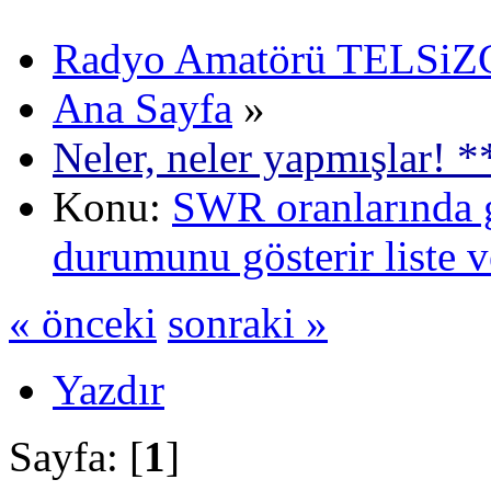
Radyo Amatörü TELSiZCi
Ana Sayfa
»
Neler, neler yapmışlar! *
Konu:
SWR oranlarında 
durumunu gösterir liste 
« önceki
sonraki »
Yazdır
Sayfa: [
1
]