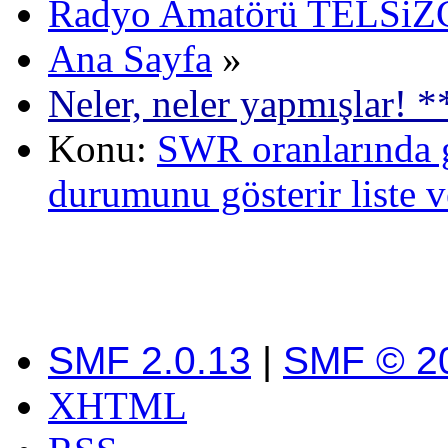
Radyo Amatörü TELSiZCi
Ana Sayfa
»
Neler, neler yapmışlar! *
Konu:
SWR oranlarında 
durumunu gösterir liste 
SMF 2.0.13
|
SMF © 2
XHTML