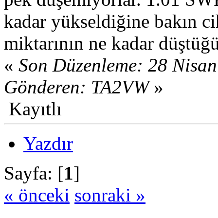
kadar yükseldiğine bakın c
miktarının ne kadar düştüğ
«
Son Düzenleme: 28 Nisan
Gönderen: TA2VW
»
Kayıtlı
Yazdır
Sayfa: [
1
]
« önceki
sonraki »