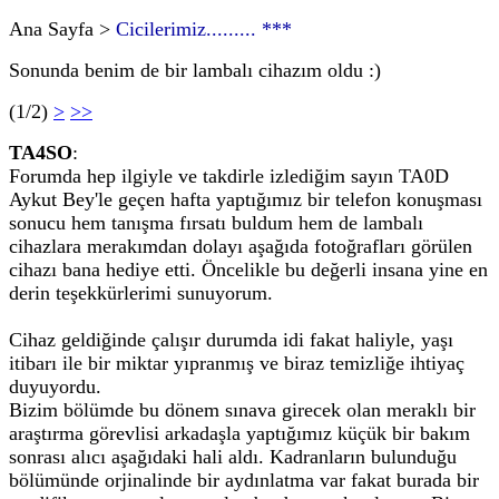
Ana Sayfa >
Cicilerimiz......... ***
Sonunda benim de bir lambalı cihazım oldu :)
(1/2)
>
>>
TA4SO
:
Forumda hep ilgiyle ve takdirle izlediğim sayın TA0D
Aykut Bey'le geçen hafta yaptığımız bir telefon konuşması
sonucu hem tanışma fırsatı buldum hem de lambalı
cihazlara merakımdan dolayı aşağıda fotoğrafları görülen
cihazı bana hediye etti. Öncelikle bu değerli insana yine en
derin teşekkürlerimi sunuyorum.
Cihaz geldiğinde çalışır durumda idi fakat haliyle, yaşı
itibarı ile bir miktar yıpranmış ve biraz temizliğe ihtiyaç
duyuyordu.
Bizim bölümde bu dönem sınava girecek olan meraklı bir
araştırma görevlisi arkadaşla yaptığımız küçük bir bakım
sonrası alıcı aşağıdaki hali aldı. Kadranların bulunduğu
bölümünde orjinalinde bir aydınlatma var fakat burada bir