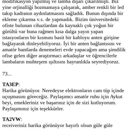
modifikasyon yapılmış ve lamba dışarı çıkarılmıştı. Biz
yine orjinalliği bozmamaya çalışarak, amber renkli bir led
takıp kadranın aydınlatmasını sağladık. Bunun dışında bir
ekleme çıkarma v.s. de yapmadık. Bizim üniversitedeki
ofiste bulunan cihazlardan da kaynaklı çok yoğun bir
gürültü var buna rağmen kısa dalga yayın yapan
istasyonların bir kısmını basit bir kabloyu anten girişine
bağlayarak dinleyebiliyoruz. İyi bir anten bağlantısını ve
amatör bantlarda denemeleri evde yapacağım ama şimdilik
ofise gelen diğer araştırmacı arkadaşlar ve öğrencilerle
lambaların muhteşem ışıltısını hayranlıkla seyrediyoruz.
73...
TA3EP
:
Harika görünüyor. Neredeyse elektronların cam tüp içinde
uçuşmasını göreceğiz. Paylaşımcı amatör ruhu için Aykut
beyi, emekleriniz ve başarınız için de sizi kutluyorum.
Paylaşımınız için teşekkürler.
TA2VW
:
receiveriniz harika görünüyor hayırlı olsun güle güle