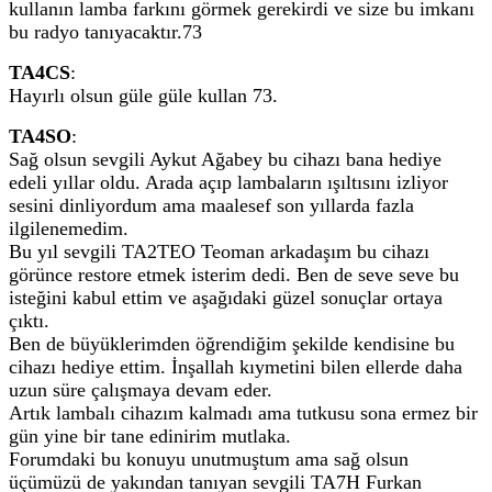
kullanın lamba farkını görmek gerekirdi ve size bu imkanı
bu radyo tanıyacaktır.73
TA4CS
:
Hayırlı olsun güle güle kullan 73.
TA4SO
:
Sağ olsun sevgili Aykut Ağabey bu cihazı bana hediye
edeli yıllar oldu. Arada açıp lambaların ışıltısını izliyor
sesini dinliyordum ama maalesef son yıllarda fazla
ilgilenemedim.
Bu yıl sevgili TA2TEO Teoman arkadaşım bu cihazı
görünce restore etmek isterim dedi. Ben de seve seve bu
isteğini kabul ettim ve aşağıdaki güzel sonuçlar ortaya
çıktı.
Ben de büyüklerimden öğrendiğim şekilde kendisine bu
cihazı hediye ettim. İnşallah kıymetini bilen ellerde daha
uzun süre çalışmaya devam eder.
Artık lambalı cihazım kalmadı ama tutkusu sona ermez bir
gün yine bir tane edinirim mutlaka.
Forumdaki bu konuyu unutmuştum ama sağ olsun
üçümüzü de yakından tanıyan sevgili TA7H Furkan