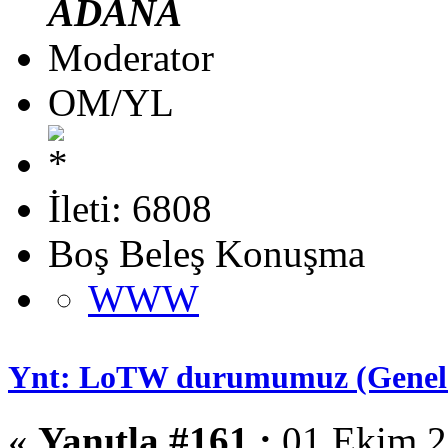
ADANA
Moderator
OM/YL
İleti: 6808
Boş Beleş Konuşma
WWW
Ynt: LoTW durumumuz (Genel 
«
Yanıtla #161 :
01 Ekim 2