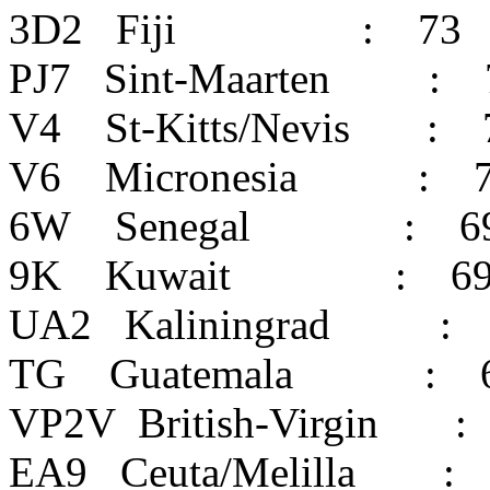
3D2 Fiji : 73
PJ7 Sint-Maarten : 
V4 St-Kitts/Nevis : 
V6 Micronesia : 7
6W Senegal : 6
9K Kuwait : 6
UA2 Kaliningrad : 
TG Guatemala : 
VP2V British-Virgin :
EA9 Ceuta/Melilla :