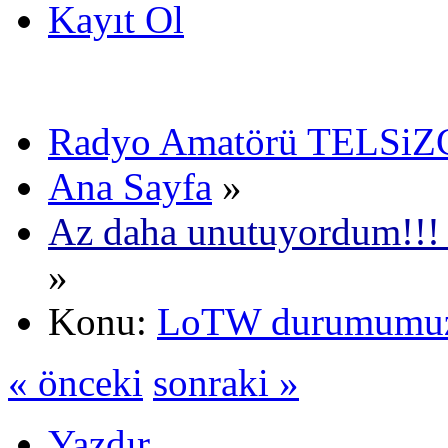
Kayıt Ol
Radyo Amatörü TELSiZCi
Ana Sayfa
»
Az daha unutuyordum!!!
»
Konu:
LoTW durumumuz (
« önceki
sonraki »
Yazdır