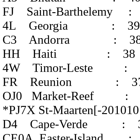
FJ Saint-Barthelemy :
4L Georgia : 39
C3 Andorra : 3
HH Haiti : 38
4W Timor-Leste : 
FR Reunion : 3
OJ0 Market-Reef : 
*PJ7X St-Maarten[-20101
D4 Cape-Verde : 
CE0A Easter-Island :