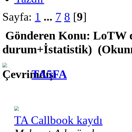
Sayfa:
1
...
7
8
[
9
]
Gönderen
Konu: LoTW 
durum+İstatistik) (Okunm
TA5FA
TA Callbook kaydı