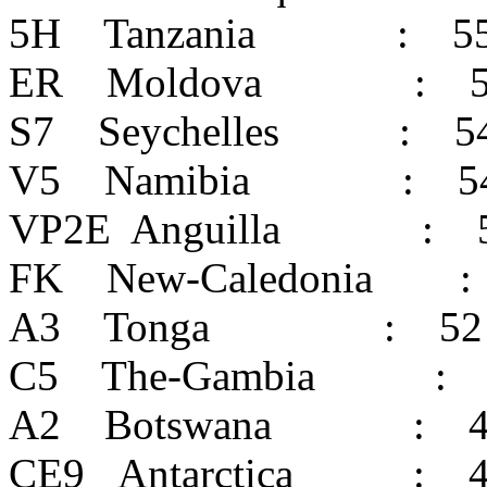
5H Tanzania : 5
ER Moldova : 5
S7 Seychelles : 5
V5 Namibia : 5
VP2E Anguilla : 
FK New-Caledonia :
A3 Tonga : 52
C5 The-Gambia : 
A2 Botswana : 4
CE9 Antarctica : 4