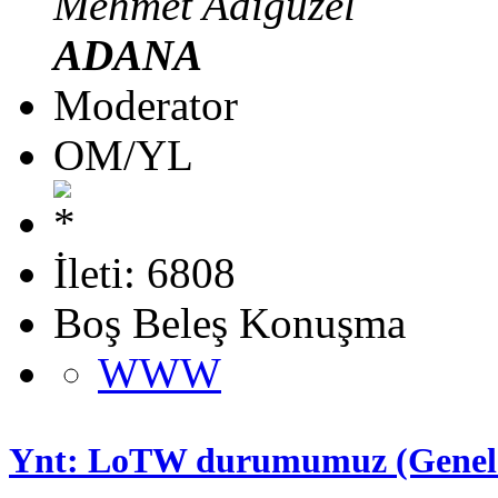
Mehmet Adıgüzel
ADANA
Moderator
OM/YL
İleti: 6808
Boş Beleş Konuşma
WWW
Ynt: LoTW durumumuz (Genel 