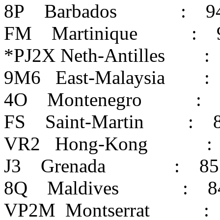
8P Barbados : 9
FM Martinique : 
*PJ2X Neth-Antilles :
9M6 East-Malaysia :
4O Montenegro : 
FS Saint-Martin : 
VR2 Hong-Kong :
J3 Grenada : 85
8Q Maldives : 8
VP2M Montserrat :