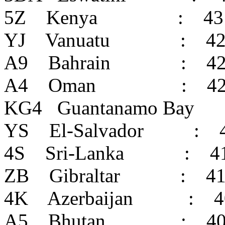
5Z Kenya : 43
YJ Vanuatu : 4
A9 Bahrain : 4
A4 Oman : 4
KG4 Guantanamo Bay
YS El-Salvador : 
4S Sri-Lanka : 4
ZB Gibraltar : 4
4K Azerbaijan : 4
A5 Bhutan : 4