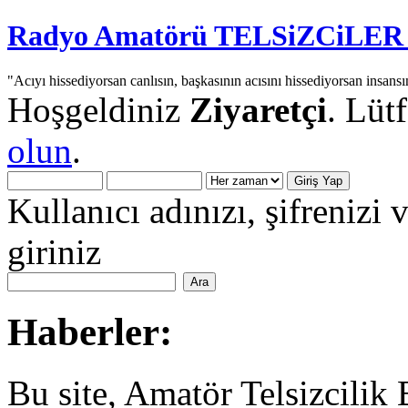
Radyo Amatörü TELSiZCiLER iç
"Acıyı hissediyorsan canlısın, başkasının acısını hissediyorsan insansı
Hoşgeldiniz
Ziyaretçi
. Lüt
olun
.
Kullanıcı adınızı, şifrenizi 
giriniz
Haberler:
Bu site, Amatör Telsizcilik