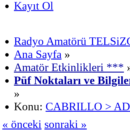
Kayıt Ol
Radyo Amatörü TELSiZCi
Ana Sayfa
»
Amatör Etkinlikleri ***
Püf Noktaları ve Bilgil
»
Konu:
CABRILLO > ADIF
« önceki
sonraki »