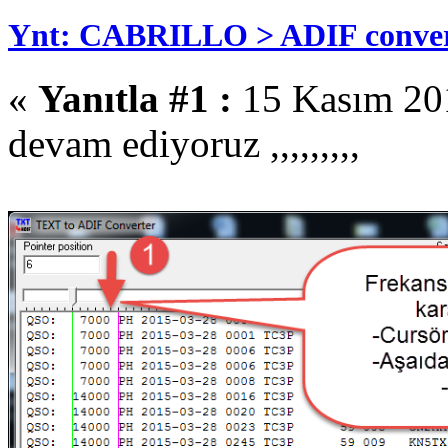
Ynt: CABRILLO > ADIF conver
«
Yanıtla #1 :
15 Kasım 201
devam ediyoruz ,,,,,,,,,