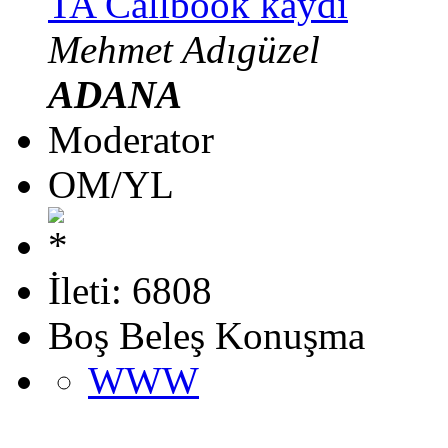
TA Callbook kaydı
Mehmet Adıgüzel
ADANA
Moderator
OM/YL
İleti: 6808
Boş Beleş Konuşma
WWW