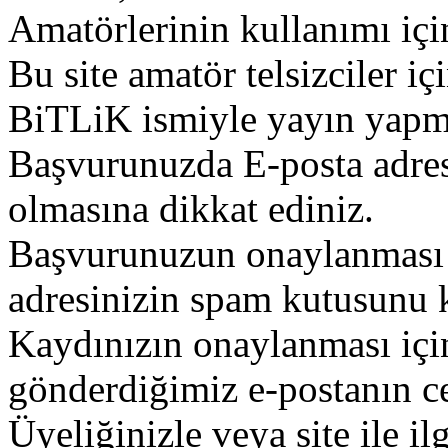
Amatörlerinin kullanımı içi
Bu site amatör telsizciler iç
BiTLiK ismiyle yayın yapm
Başvurunuzda E-posta adres
olmasına dikkat ediniz.
Başvurunuzun onaylanması g
adresinizin spam kutusunu k
Kaydınızın onaylanması içi
gönderdiğimiz e-postanın c
Üyeliğinizle veya site ile il