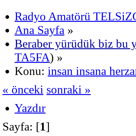
Radyo Amatörü TELSiZCi
Ana Sayfa
»
Beraber yürüdük biz bu y
TA5FA
) »
Konu:
insan insana herz
« önceki
sonraki »
Yazdır
Sayfa: [
1
]