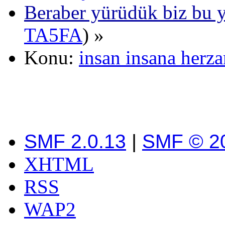
Beraber yürüdük biz bu y
TA5FA
) »
Konu:
insan insana herz
SMF 2.0.13
|
SMF © 2
XHTML
RSS
WAP2