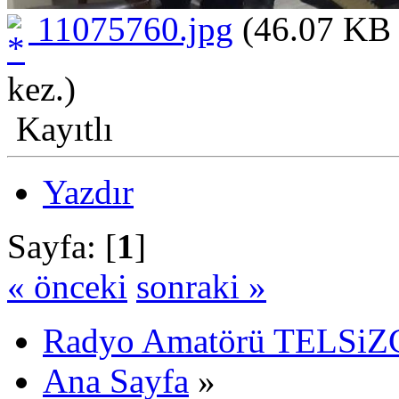
11075760.jpg
(46.07 KB 
kez.)
Kayıtlı
Yazdır
Sayfa: [
1
]
« önceki
sonraki »
Radyo Amatörü TELSiZCi
Ana Sayfa
»