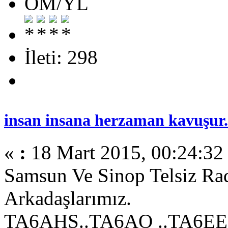
OM/YL
İleti: 298
insan insana herzaman kavuşur.
«
:
18 Mart 2015, 00:24:32
Samsun Ve Sinop Telsiz Ra
Arkadaşlarımız.
TA6AHS..TA6AO ..TA6EE