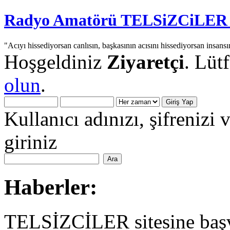
Radyo Amatörü TELSiZCiLER iç
"Acıyı hissediyorsan canlısın, başkasının acısını hissediyorsan insansı
Hoşgeldiniz
Ziyaretçi
. Lüt
olun
.
Kullanıcı adınızı, şifrenizi 
giriniz
Haberler:
TELSİZCİLER sitesine başv