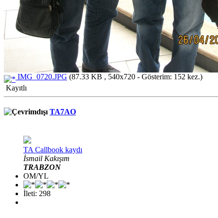
IMG_0720.JPG
(87.33 KB , 540x720 - Gösterim: 152 kez.)
Kayıtlı
TA7AO
TA Callbook kaydı
İsmail Kakışım
TRABZON
OM/YL
İleti: 298