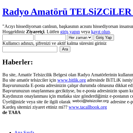
Radyo Amatörü TELSiZCiLER iç
"Acıyı hissediyorsan canlısın, başkasının acısını hissediyorsan insansı
Hoşgeldiniz
Ziyaretçi
. Lütfen
giriş yapın
veya
kayıt olun
.
Kullanıcı adınızı, şifrenizi ve aktif kalma süresini giriniz
Haberler:
Bu site, Amatör Telsizcilik Belgesi olan Radyo Amatörlerinin kullanımı
Bu site amatör telsizciler için
www.bitlik.org
adresinde BiTLiK ismiyl
Başvurunuzda E-posta adresinizin çalışır durumda olmasına dikkat edi
Başvurunuzun onaylanması geciktiyse, bu e-posta adresinizin spam ku
Kaydınızın onaylanması için mutlaka size gönderdiğimiz e-postanın c
Üyeliğinizle veya site ile ilgili olarak
adresine e-p
Kardeş sitemizi ziyaret ettiniz mi??
www.tacallbook.org
de TA8A
Ana Sayfa