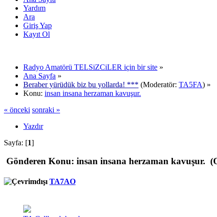
Yardım
Ara
Giriş Yap
Kayıt Ol
Radyo Amatörü TELSiZCiLER için bir site
»
Ana Sayfa
»
Beraber yürüdük biz bu yollarda! ***
(Moderatör:
TA5FA
) »
Konu:
insan insana herzaman kavuşur.
« önceki
sonraki »
Yazdır
Sayfa: [
1
]
Gönderen
Konu: insan insana herzaman kavuşur. (O
TA7AO