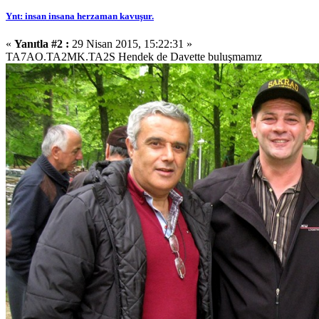
Ynt: insan insana herzaman kavuşur.
«
Yanıtla #2 :
29 Nisan 2015, 15:22:31 »
TA7AO.TA2MK.TA2S Hendek de Davette buluşmamız