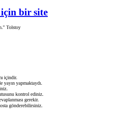
in bir site
n." Tolstoy
 içindir.
e yayın yapmaktaydı.
niz.
tusunu kontrol ediniz.
evaplanması gerekir.
osta gönderebilirsiniz.