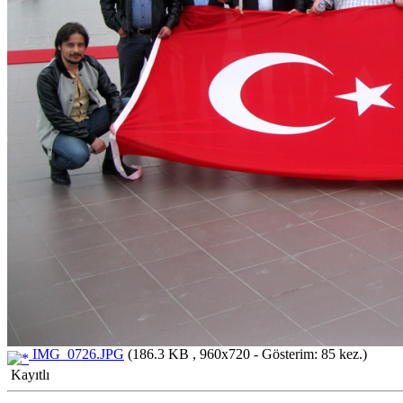
IMG_0726.JPG
(186.3 KB , 960x720 - Gösterim: 85 kez.)
Kayıtlı