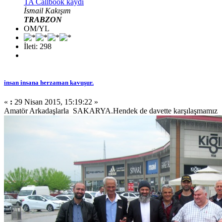
TA Callbook kaydı
İsmail Kakışım
TRABZON
OM/YL
İleti: 298
insan insana herzaman kavuşur.
«
:
29 Nisan 2015, 15:19:22 »
Amatör Arkadaşlarla SAKARYA.Hendek de davette karşılaşmamız